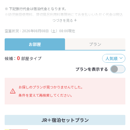
※ 下記旅行代金は宿泊代金となります。
※幼児施設使用料、貸切風呂利用料等現地にてお支払いいただく代金は税込
み表記となりますが、消費税増税に伴い代金が一部変更となる場合がござい
つづきを見る
ます。
空室状況：2026年08月08日（土）08:00現在
※表示されている旅行代金・プラン内容は一定時間ごとに更新されます。最
終確認画面でご確認ください。
お部屋
プラン
0
候補：
部屋タイプ
人気順
プランを表示する
お探しのプランが見つかりませんでした。
条件を変えて再検索してください。
JR＋宿泊セットプラン