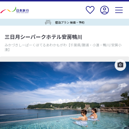
宿泊プラン 検索・予約
三日月シーパークホテル安房鴨川
みかづきしーぱーくほてるあわかもがわ
【千葉県/勝浦・小湊・鴨川/安房小
湊】