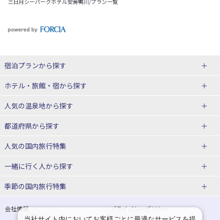
三日月シーパークホテル安房鴨川/プラン一覧
宿泊プランから探す
北海道
ホテル・旅館・宿
から探す
東北
北海道ホテル・旅館
人気の温泉地
から探す
青森県
岩手県
北海道
都道府県から探す
宮城県
秋田県
青森県ホテル・旅館
岩手県ホテル・旅館
湯の川温泉(北海道)
定山渓温泉(北海道)
人気の国内旅行特集
山形県
福島県
宮城県ホテル・旅館
秋田県ホテル・旅館
十勝川温泉(北海道)
阿寒湖温泉(北海道)
北海道旅行・ツアー
東京ディズニーリゾート®への旅
ユニバーサル・スタジオ・ジャパ
一緒に行く人
から探す
ンへの旅
関東
山形県ホテル・旅館
福島県ホテル・旅館
洞爺湖温泉(北海道)
川湯温泉(北海道)
東北
一人旅 国内版
家族・子連れ旅行 国内版
季節の国内旅行特集
温泉旅行
日帰り旅行
東京都
神奈川県
層雲峡温泉(北海道)
知床温泉(北海道)
青森旅行・ツアー
岩手旅行・ツアー
カップル・夫婦旅行 国内版
女子旅 国内版
桜・お花見特集
ゴールデンウィーク（GW）の国内
会社情報
プライバシーポリシー
旅行
当社サイト内においてお客様ごとに最適なサービスを提