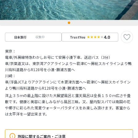
4.0
収集中
日本旅行
TrustYou
東京：
電車/外房線特急わかしお号にて安房小湊下車、送迎バス（3分）
車/京葉道又は、東京湾アクアラインより～君津IC～房総スカイラインより鴨
川有料道路からR128号を小湊･勝浦方面へ
川崎：
車/浮島JCTよりアクアラインにて木更津方面へ～君津IC～房総スカイライン
より鴨川有料道路からR128号を小湊･勝浦方面へ
洋上３５ｍの最上階に設けた大展望風呂と露天風呂は全長１５０ｍ広さ千畳
敷です。健康と美容に楽しみながら風呂三昧。又、屋内型スパでは南国の花
や椰子に彩られた常夏ウォーターパラダイスをお楽しみ頂けます。客室から
は太平洋を一望出来ます。
施設に関するご案内・ご注意