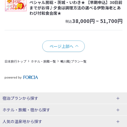
ペシャル房総・茨城・いわき★ 【早期申込】30日前
までがお得♪夕食は調理方法の選べる伊勢海老とあ
わび付和食会席★
38,000
円 ~
51,700
円
税込
ページ上部へ
日本旅行トップ
ホテル・旅館一覧
鴨川館/プラン一覧
宿泊プランから探す
北海道
ホテル・旅館・宿
から探す
東北
北海道ホテル・旅館
人気の温泉地
から探す