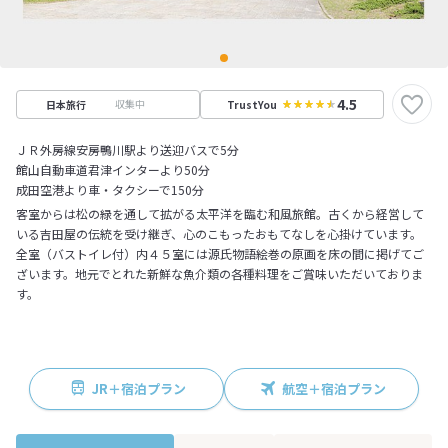
4.5
収集中
日本旅行
TrustYou
ＪＲ外房線安房鴨川駅より送迎バスで5分
館山自動車道君津インターより50分
成田空港より車・タクシーで150分
客室からは松の緑を通して拡がる太平洋を臨む和風旅館。古くから経営して
いる吉田屋の伝統を受け継ぎ、心のこもったおもてなしを心掛けています。
全室（バストイレ付）内４５室には源氏物語絵巻の原画を床の間に掲げてご
ざいます。地元でとれた新鮮な魚介類の各種料理をご賞味いただいておりま
す。
JR＋宿泊プラン
航空＋宿泊プラン