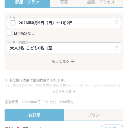
部屋・プラン
写真
施設・アクセス
日程
日付指定なし
人数・部屋数
もっと見る
※ 下記旅行代金は宿泊代金となります。
※幼児施設使用料、貸切風呂利用料等現地にてお支払いいただく代金は税込
み表記となりますが、消費税増税に伴い代金が一部変更となる場合がござい
つづきを見る
ます。
空室状況：2026年08月08日（土）16:00現在
※表示されている旅行代金・プラン内容は一定時間ごとに更新されます。最
終確認画面でご確認ください。
お部屋
プラン