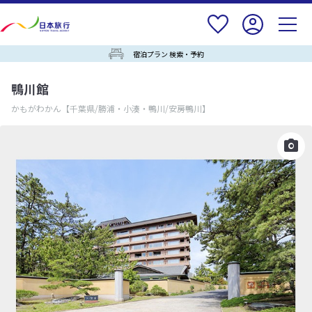
宿泊プラン 検索・予約
鴨川館
かもがわかん
【千葉県/勝浦・小湊・鴨川/安房鴨川】