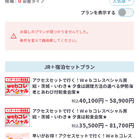
0
候補：
部屋タイプ
人気順
プランを表示する
お探しのプランが見つかりませんでした。
条件を変えて再検索してください。
JR＋宿泊セットプラン
アクセスセットで行く！Ｗｅｂコレスペシャル房
総・茨城・いわき★ 夕食は調理方法の選べる伊勢海
老とあわび付和食会席★
40,100
円 ~
58,900
円
税込
アクセスセットで行く！Ｗｅｂコレスペシャル房
総・茨城・いわき★ 夕食は和食会席★
35,500
円 ~
81,700
円
税込
早いがお得！アクセスセットで行く！Ｗｅｂコレス