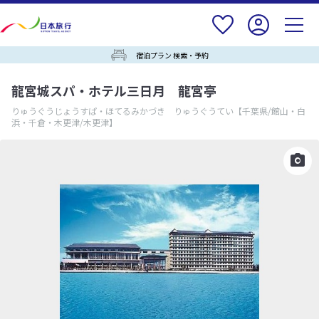
宿泊プラン 検索・予約
龍宮城スパ・ホテル三日月 龍宮亭
りゅうぐうじょうすぱ・ほてるみかづき りゅうぐうてい
【千葉県/館山・白
浜・千倉・木更津/木更津】