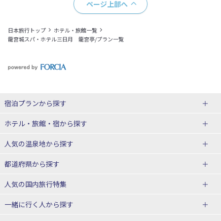
ページ上部へ
日本旅行トップ
ホテル・旅館一覧
龍宮城スパ・ホテル三日月 龍宮亭/プラン一覧
宿泊プランから探す
北海道
ホテル・旅館・宿
から探す
東北
北海道ホテル・旅館
人気の温泉地
から探す
青森県
岩手県
北海道
都道府県から探す
宮城県
秋田県
青森県ホテル・旅館
岩手県ホテル・旅館
湯の川温泉(北海道)
定山渓温泉(北海道)
人気の国内旅行特集
山形県
福島県
宮城県ホテル・旅館
秋田県ホテル・旅館
十勝川温泉(北海道)
阿寒湖温泉(北海道)
北海道旅行・ツアー
東京ディズニーリゾート®への旅
ユニバーサル・スタジオ・ジャパ
一緒に行く人
から探す
ンへの旅