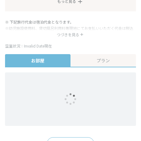
もっと見る
※ 下記旅行代金は宿泊代金となります。
※幼児施設使用料、貸切風呂利用料等現地にてお支払いいただく代金は税込
み表記となりますが、消費税増税に伴い代金が一部変更となる場合がござい
つづきを見る
ます。
空室状況：Invalid Date現在
※表示されている旅行代金・プラン内容は一定時間ごとに更新されます。最
終確認画面でご確認ください。
お部屋
プラン