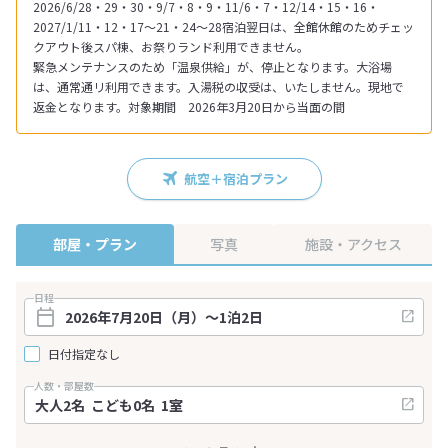
2026/6/28・29・30・9/7・8・9・11/6・7・12/14・15・16・
2027/1/11・12・17～21・24～28宿泊翌日は、全館休館のためチェッ
クアウト後スパ棟、お祭りランド利用できません。
緊急メンテナンスのため「温泉供給」が、停止となります。大浴場
は、通常通リ利用できます。入湯税の収受は、いたしません。現地で
返金となります。対象期間 2026年3月20日から当面の間
航空＋宿泊プラン
部屋・プラン
写真
施設・アクセス
日程
日付指定なし
人数・部屋数