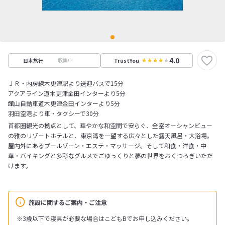
4.0
収集中
日本旅行
TrustYou
ＪＲ・内房線木更津駅より送迎バスで15分
アクアライン道木更津金田インターより5分
館山自動車道木更津金田インターより5分
羽田空港より車・タクシーで30分
首都圏観光の拠点として、華やかな和空間で安らぐ、全室オーシャンビュー
の雅のリゾートホテルと、東京湾を一望する広々とした露天風呂・大浴場。
屋内外にあるプールゾーン・エステ・マッサージ。そして和食・洋食・中
華・バイキングと多彩なグルメでごゆっくりと夢の世界をおくつろぎいただ
けます。
施設に関するご案内・ご注意
※3歳以下で寝具が必要な場合はこどもBでお申し込みください。