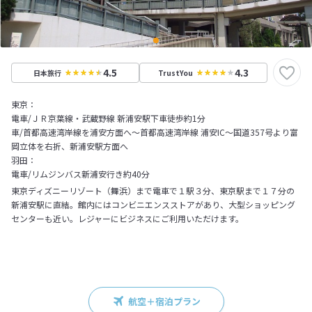
4.5
4.3
日本旅行
TrustYou
東京：
電車/ＪＲ京葉線・武蔵野線 新浦安駅下車徒歩約1分
車/首都高速湾岸線を浦安方面へ～首都高速湾岸線 浦安IC～国道357号より富
岡立体を右折、新浦安駅方面へ
羽田：
電車/リムジンバス新浦安行き約40分
東京ディズニーリゾート（舞浜）まで電車で１駅３分、東京駅まで１７分の
新浦安駅に直結。館内にはコンビニエンスストアがあり、大型ショッピング
センターも近い。レジャーにビジネスにご利用いただけます。
航空＋宿泊プラン