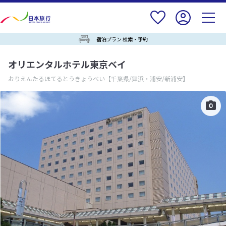
宿泊プラン 検索・予約
オリエンタルホテル東京ベイ
おりえんたるほてるとうきょうべい
【千葉県/舞浜・浦安/新浦安】