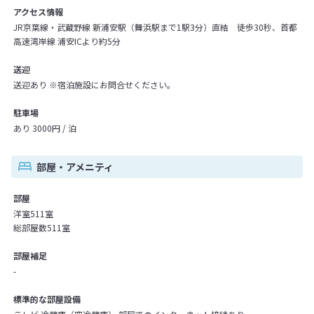
アクセス情報
JR京葉線・武蔵野線 新浦安駅（舞浜駅まで1駅3分）直結 徒歩30秒、首都
高速湾岸線 浦安ICより約5分
送迎
送迎あり ※宿泊施設にお問合せください。
駐車場
あり 3000円 / 泊
部屋・アメニティ
部屋
洋室511室
総部屋数511室
部屋補足
-
標準的な部屋設備