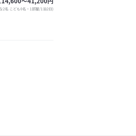
14,600～41,200円
込
な2名 こども0名・1部屋/1泊2日)