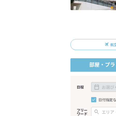
航
部屋・プラ
日程
日付指定
フリー
ワード