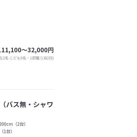
11,100～32,000円
込
な2名 こども0名・1部屋/1泊2日)
（バス無・シャワ
00cm（2台）
（1台）