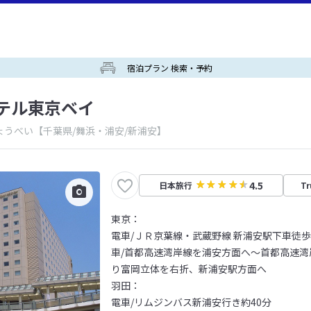
宿泊プラン 検索・予約
テル東京ベイ
ょうべい
【千葉県/舞浜・浦安/新浦安】
4.5
日本旅行
Tr
東京：
電車/ＪＲ京葉線・武蔵野線 新浦安駅下車徒歩
車/首都高速湾岸線を浦安方面へ～首都高速湾岸
り富岡立体を右折、新浦安駅方面へ
羽田：
電車/リムジンバス新浦安行き約40分