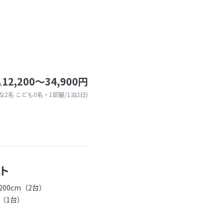
12,200～34,900円
込
な2名 こども0名・1部屋/1泊2日)
ト
00cm（2台）
（1台）