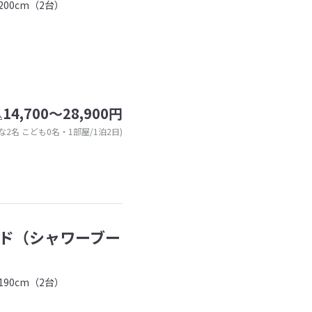
00cm（2台）
14,700～28,900円
込
な2名 こども0名・1部屋/1泊2日)
ド（シャワーブー
90cm（2台）