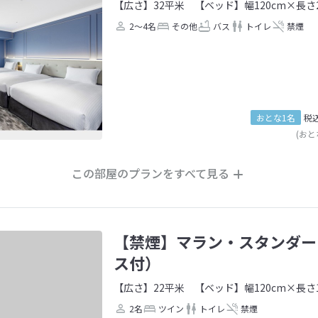
【広さ】32平米
【ベッド】幅120cm×長さ2
2～4名
その他
バス
トイレ
禁煙
おとな1名
税
(おと
この部屋のプランをすべて見る
【禁煙】マラン・スタンダー
ス付）
【広さ】22平米
【ベッド】幅120cm×長さ1
2名
ツイン
トイレ
禁煙