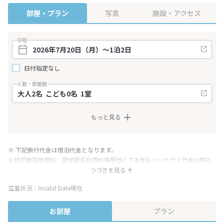
部屋・プラン
写真
施設・アクセス
日程
日付指定なし
人数・部屋数
もっと見る
※ 下記旅行代金は宿泊代金となります。
※幼児施設使用料、貸切風呂利用料等現地にてお支払いいただく代金は税込
み表記となりますが、消費税増税に伴い代金が一部変更となる場合がござい
つづきを見る
ます。
空室状況：Invalid Date現在
※表示されている旅行代金・プラン内容は一定時間ごとに更新されます。最
終確認画面でご確認ください。
お部屋
プラン