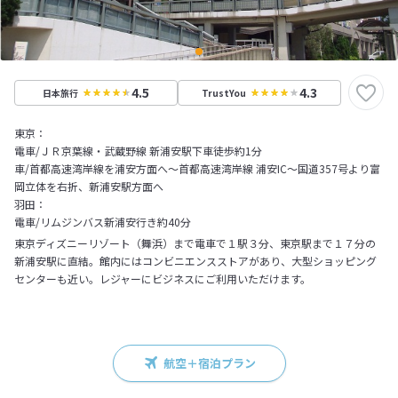
4.5
4.3
日本旅行
TrustYou
東京：
電車/ＪＲ京葉線・武蔵野線 新浦安駅下車徒歩約1分
車/首都高速湾岸線を浦安方面へ～首都高速湾岸線 浦安IC～国道357号より富
岡立体を右折、新浦安駅方面へ
羽田：
電車/リムジンバス新浦安行き約40分
東京ディズニーリゾート（舞浜）まで電車で１駅３分、東京駅まで１７分の
新浦安駅に直結。館内にはコンビニエンスストアがあり、大型ショッピング
センターも近い。レジャーにビジネスにご利用いただけます。
航空＋宿泊プラン