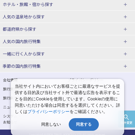
北海道
ホテル・旅館・宿
から探す
東北
北海道ホテル・旅館
人気の温泉地
から探す
青森県
岩手県
北海道
都道府県から探す
宮城県
秋田県
青森県ホテル・旅館
岩手県ホテル・旅館
湯の川温泉(北海道)
定山渓温泉(北海道)
人気の国内旅行特集
山形県
福島県
宮城県ホテル・旅館
秋田県ホテル・旅館
十勝川温泉(北海道)
阿寒湖温泉(北海道)
北海道旅行・ツアー
東京ディズニーリゾート®への旅
ユニバーサル・スタジオ・ジャパ
一緒に行く人
から探す
ンへの旅
関東
山形県ホテル・旅館
福島県ホテル・旅館
洞爺湖温泉(北海道)
川湯温泉(北海道)
東北
一人旅 国内版
家族・子連れ旅行 国内版
季節の国内旅行特集
温泉旅行
日帰り旅行
東京都
神奈川県
層雲峡温泉(北海道)
知床温泉(北海道)
青森旅行・ツアー
岩手旅行・ツアー
カップル・夫婦旅行 国内版
女子旅 国内版
桜・お花見特集
ゴールデンウィーク（GW）の国内
会社情報
プライバシーポリシー
旅行
当社サイト内においてお客様ごとに最適なサービスを提
埼玉県
千葉県
東京都ホテル・旅館
神奈川県ホテル・旅館
東北
旅行業登録票・約款
規約集
宮城旅行・ツアー
秋田旅行・ツアー
卒業旅行・学生旅行 国内版
供する目的及び当社サイト外で最適な広告を表示するこ
夏休み・お盆の国内旅行
7月の国内旅行
旅行条件書
商標について
とを目的にCookieを使用しています。Cookieの使用に
茨城県
栃木県
埼玉県ホテル・旅館
千葉県ホテル・旅館
花巻温泉(岩手)
蔵王温泉(山形)
山形旅行・ツアー
福島旅行・ツアー
同意いただける場合は同意するを選択してください。詳
ニュースリリース
採用情報
8月の国内旅行
9月の国内旅行
しくは
プライバシーポリシー
をご確認ください。
群馬県
茨城県ホテル・旅館
栃木県ホテル・旅館
かみのやま温泉(山形)
鳴子温泉(宮城)
関東
システムメンテナンスの
サイトマップ
10月の国内旅行
11月の国内旅行
お知らせ
条件変更
北陸
群馬県ホテル・旅館
同意しない
同意する
秋保温泉(宮城)
飯坂温泉(福島)
東京旅行・ツアー
神奈川旅行・ツアー
紅葉旅行
クリスマスの国内旅行
Copyright © NIPPON TRAVEL AGENCY Co.,LTD. All rights reserved.