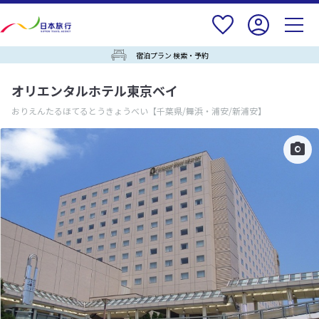
宿泊プラン 検索・予約
オリエンタルホテル東京ベイ
おりえんたるほてるとうきょうべい
【千葉県/舞浜・浦安/新浦安】