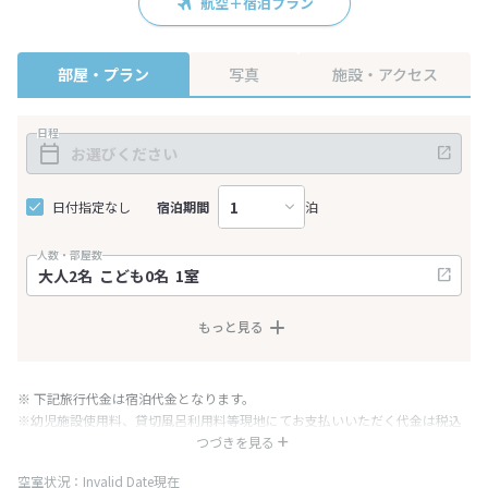
航空＋宿泊プラン
部屋・プラン
写真
施設・アクセス
日程
日付指定なし
宿泊期間
泊
人数・部屋数
もっと見る
※ 下記旅行代金は宿泊代金となります。
※幼児施設使用料、貸切風呂利用料等現地にてお支払いいただく代金は税込
み表記となりますが、消費税増税に伴い代金が一部変更となる場合がござい
つづきを見る
ます。
空室状況：Invalid Date現在
※表示されている旅行代金・プラン内容は一定時間ごとに更新されます。最