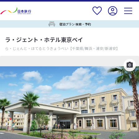
宿泊プラン 検索・予約
ラ・ジェント・ホテル東京ベイ
ら・じぇんと・ほてるとうきょうべい
【千葉県/舞浜・浦安/新浦安】