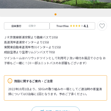
4.1
収集中
日本旅行
TrustYou
ＪＲ京葉線新浦安駅より路線バスで10分
高速湾岸道浦安インターより15分
東関東自動車道湾岸市川インターより15分
成田空港より空港リムジンバスで70分
ツインルームはハリウッドツインとして利用可♪洗い場付お風呂で小さな お
子様もご一緒に！(※一部ユニットバスのお部屋もございます）
施設に関するご案内・ご注意
2022年10月1日より、SDGsの取り組みの一環としてご連泊時の客室清
掃については3泊毎に1回となります。予めご了承ください。