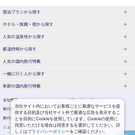
宿泊プランから探す
北海道
ホテル・旅館・宿
から探す
東北
北海道ホテル・旅館
人気の温泉地
から探す
青森県
岩手県
北海道
都道府県から探す
宮城県
秋田県
青森県ホテル・旅館
岩手県ホテル・旅館
湯の川温泉(北海道)
定山渓温泉(北海道)
人気の国内旅行特集
山形県
福島県
宮城県ホテル・旅館
秋田県ホテル・旅館
十勝川温泉(北海道)
阿寒湖温泉(北海道)
北海道旅行・ツアー
東京ディズニーリゾート®への旅
ユニバーサル・スタジオ・ジャパ
一緒に行く人
から探す
ンへの旅
関東
山形県ホテル・旅館
福島県ホテル・旅館
洞爺湖温泉(北海道)
川湯温泉(北海道)
東北
一人旅 国内版
家族・子連れ旅行 国内版
季節の国内旅行特集
温泉旅行
日帰り旅行
東京都
神奈川県
層雲峡温泉(北海道)
知床温泉(北海道)
青森旅行・ツアー
岩手旅行・ツアー
カップル・夫婦旅行 国内版
女子旅 国内版
桜・お花見特集
ゴールデンウィーク（GW）の国内
会社情報
プライバシーポリシー
旅行
当社サイト内においてお客様ごとに最適なサービスを提
埼玉県
千葉県
東京都ホテル・旅館
神奈川県ホテル・旅館
東北
旅行業登録票・約款
規約集
宮城旅行・ツアー
秋田旅行・ツアー
卒業旅行・学生旅行 国内版
供する目的及び当社サイト外で最適な広告を表示するこ
夏休み・お盆の国内旅行
7月の国内旅行
旅行条件書
商標について
とを目的にCookieを使用しています。Cookieの使用に
茨城県
栃木県
埼玉県ホテル・旅館
千葉県ホテル・旅館
花巻温泉(岩手)
蔵王温泉(山形)
山形旅行・ツアー
福島旅行・ツアー
同意いただける場合は同意するを選択してください。詳
ニュースリリース
採用情報
8月の国内旅行
9月の国内旅行
しくは
プライバシーポリシー
をご確認ください。
群馬県
茨城県ホテル・旅館
栃木県ホテル・旅館
かみのやま温泉(山形)
鳴子温泉(宮城)
関東