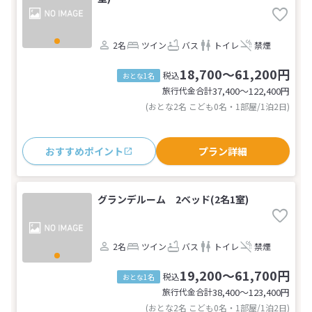
2名
ツイン
バス
トイレ
禁煙
18,700～61,200円
税込
おとな1名
旅行代金合計
37,400〜122,400
円
(おとな2名 こども0名・1部屋/1泊2日)
おすすめポイント
プラン詳細
グランデルーム 2ベッド(2名1室)
2名
ツイン
バス
トイレ
禁煙
19,200～61,700円
税込
おとな1名
旅行代金合計
38,400〜123,400
円
(おとな2名 こども0名・1部屋/1泊2日)