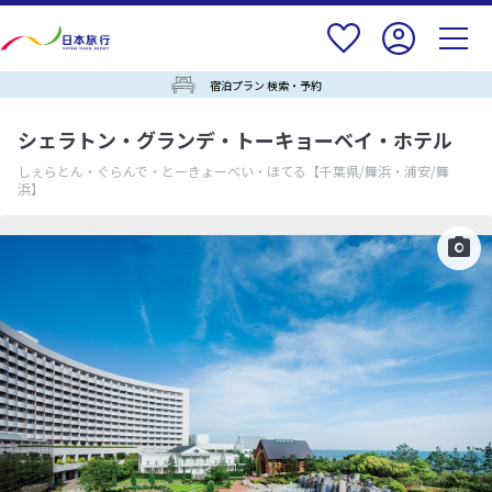
宿泊プラン 検索・予約
シェラトン・グランデ・トーキョーベイ・ホテル
しぇらとん・ぐらんで・とーきょーべい・ほてる
【千葉県/舞浜・浦安/舞
浜】