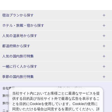
宿泊プランから探す
北海道
ホテル・旅館・宿
から探す
東北
北海道ホテル・旅館
人気の温泉地
から探す
青森県
岩手県
北海道
都道府県から探す
宮城県
秋田県
青森県ホテル・旅館
岩手県ホテル・旅館
湯の川温泉(北海道)
定山渓温泉(北海道)
人気の国内旅行特集
山形県
福島県
宮城県ホテル・旅館
秋田県ホテル・旅館
十勝川温泉(北海道)
阿寒湖温泉(北海道)
北海道旅行・ツアー
東京ディズニーリゾート®への旅
ユニバーサル・スタジオ・ジャパ
一緒に行く人
から探す
ンへの旅
関東
山形県ホテル・旅館
福島県ホテル・旅館
洞爺湖温泉(北海道)
川湯温泉(北海道)
東北
一人旅 国内版
家族・子連れ旅行 国内版
季節の国内旅行特集
温泉旅行
日帰り旅行
東京都
神奈川県
層雲峡温泉(北海道)
知床温泉(北海道)
青森旅行・ツアー
岩手旅行・ツアー
カップル・夫婦旅行 国内版
女子旅 国内版
桜・お花見特集
ゴールデンウィーク（GW）の国内
会社情報
プライバシーポリシー
旅行
当社サイト内においてお客様ごとに最適なサービスを提
埼玉県
千葉県
東京都ホテル・旅館
神奈川県ホテル・旅館
東北
旅行業登録票・約款
規約集
宮城旅行・ツアー
秋田旅行・ツアー
卒業旅行・学生旅行 国内版
供する目的及び当社サイト外で最適な広告を表示するこ
夏休み・お盆の国内旅行
7月の国内旅行
旅行条件書
商標について
とを目的にCookieを使用しています。Cookieの使用に
茨城県
栃木県
埼玉県ホテル・旅館
千葉県ホテル・旅館
花巻温泉(岩手)
蔵王温泉(山形)
山形旅行・ツアー
福島旅行・ツアー
同意いただける場合は同意するを選択してください。詳
ニュースリリース
採用情報