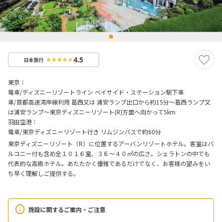
4.5
日本旅行
東京：
電車/ディズニーリゾートライン ベイサイド・ステーション駅下車
車/首都高速湾岸線利用 葛西又は 浦安ランプ出口から約15分～葛西ランプ又
は浦安ランプ～東京ディズニーリゾート(R)方面へ向かって5km
羽田空港：
電車/東京ディズニーリゾート行き リムジンバスで約60分
東京ディズニーリゾート（R）に位置するアーバンリゾートホテル。客室はバ
ルコニー付も含め全１０１６室、３６～４０㎡の広さ。シェラトンの中でも
代表的な高級ホテル。あたたかく優雅であるだけでなく、お客様の望みをい
ち早く理解しご提供する。
施設に関するご案内・ご注意