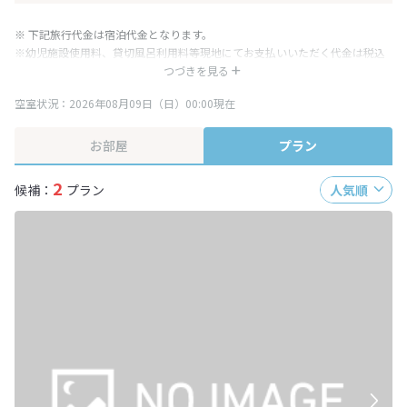
※ 下記旅行代金は宿泊代金となります。
※幼児施設使用料、貸切風呂利用料等現地にてお支払いいただく代金は税込
み表記となりますが、消費税増税に伴い代金が一部変更となる場合がござい
つづきを見る
ます。
空室状況：2026年08月09日（日）00:00現在
※表示されている旅行代金・プラン内容は一定時間ごとに更新されます。最
終確認画面でご確認ください。
お部屋
プラン
2
候補：
プラン
人気順