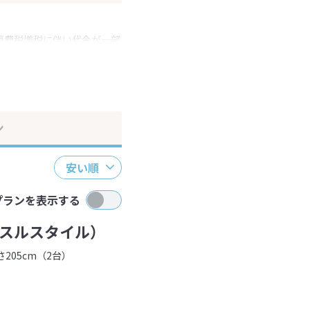
消費税増税に伴い代金が一部
ださい。
ン
安い順
プランを表示する
スルスタイル）
205cm（2台）