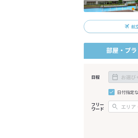
航
部屋・プラ
日程
日付指定
フリー
ワード