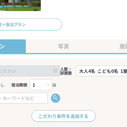
空＋宿泊プラン
ン
写真
施
人数・
部屋数
なし
宿泊期間
泊
こだわり条件を追加する