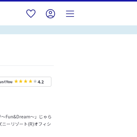
4.2
ustYou
Fun&Dream～」じゃら
ズニーリゾート(R)オフィシ