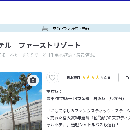
宿泊プラン 検索・予約
テル ファーストリゾート
てる ふぁーすとりぞーと
【千葉県/舞浜・浦安/舞浜】
4.0
日本旅行
Tr
東京駅：
電車/東京駅→JR京葉線 舞浜駅（約20分）
「おもてなしのファンタスティック・ステージ～
ん売れた宿大賞6年連続"1位"獲得の東京ディ
ャルホテル。送迎シャトルバスも運行！