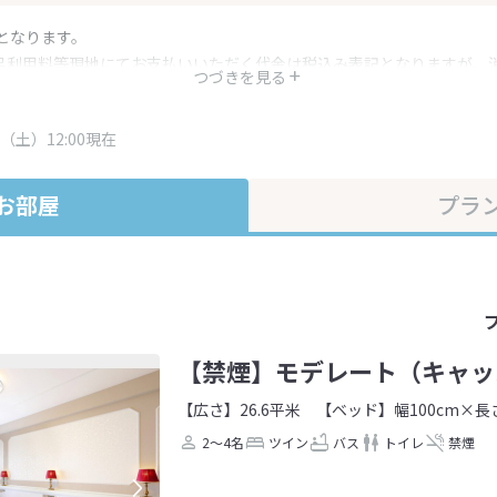
となります。
呂利用料等現地にてお支払いいただく代金は税込み表記となりますが、
つづきを見る
す。
・プラン内容は一定時間ごとに更新されます。最終確認画面でご確認く
（土）12:00現在
お部屋
プラ
【禁煙】モデレート（キャッ
【広さ】26.6平米
【ベッド】幅100cm×長さ
2～4名
ツイン
バス
トイレ
禁煙