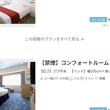
おとな1名
(おと
この部屋のプランをすべて見る
【禁煙】コンフォートルーム
【広さ】27.5平米
【ベッド】幅105cm×長さ
2～4名
その他
バス
トイレ
禁煙
おとな1名