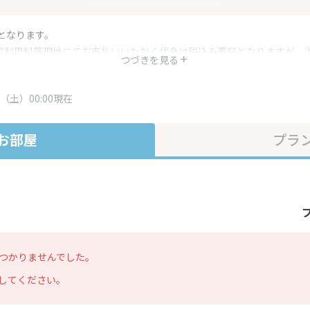
となります。
呂利用料等現地にてお支払いいただく代金は税込み表記となりますが、
つづきを見る
す。
・プラン内容は一定時間ごとに更新されます。最終確認画面でご確認く
（土）00:00現在
お部屋
プラ
つかりませんでした。
してください。