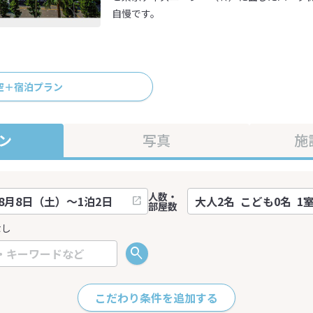
自慢です。
空＋宿泊プラン
ン
写真
施
人数・
部屋数
なし
こだわり条件を追加する