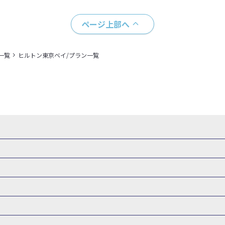
ページ上部へ
一覧
ヒルトン東京ベイ/プラン一覧
県
秋田県
山形県
福島県
関東
東京都
神奈川県
埼玉県
県
福井県
甲信越
山梨県
新潟県
長野県
東海
静岡県
ル・旅館
岩手県ホテル・旅館
宮城県ホテル・旅館
秋田県ホテル
府
兵庫県
奈良県
和歌山県
四国
徳島県
高知県
香川県
館
東京都ホテル・旅館
神奈川県ホテル・旅館
埼玉県ホテ
泉(北海道)
十勝川温泉(北海道)
阿寒湖温泉(北海道)
洞爺湖温泉(
口県
九州
福岡県
佐賀県
長崎県
熊本県
大分県
宮崎県
館
栃木県ホテル・旅館
群馬県ホテル・旅館
富山県ホテル
知床温泉(北海道)
東北
花巻温泉(岩手)
蔵王温泉(山形)
かみの
森旅行・ツアー
岩手旅行・ツアー
宮城旅行・ツアー
秋田旅行・
館
山梨県ホテル・旅館
新潟県ホテル・旅館
長野県ホテ
温泉(福島)
北陸
和倉温泉(石川)
宇奈月温泉(富山)
あわら温泉(
関東
東京旅行・ツアー
神奈川旅行・ツアー
埼玉旅行・ツアー
館
愛知県ホテル・旅館
三重県ホテル・旅館
滋賀県ホテル
バーサル・スタジオ・ジャパンへの旅
温泉旅行
日帰り旅行