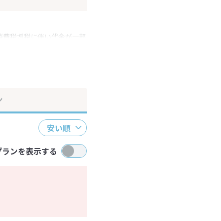
消費税増税に伴い代金が一部
ださい。
ン
安い順
プランを表示する