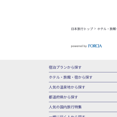
日本旅行トップ
ホテル・旅館
宿泊プランから探す
北海道
東北
青森県
岩手県
宮城
ホテル・旅館・宿
から探す
栃木県
群馬県
北陸
富山県
石川
北海道ホテル・旅館
青森県ホテ
人気の温泉地
から探す
三重県
近畿
滋賀県
京都府
大阪
山形県ホテル・旅館
福島県ホテル・旅
北海道
湯の川温泉(北海道)
定山渓温
都道府県から探す
岡山県
広島県
鳥取県
島根県
山
千葉県ホテル・旅館
茨城県ホテル・旅
川湯温泉(北海道)
層雲峡温泉(北海道)
北海道旅行・ツアー
東北
青
人気の国内旅行特集
石川県ホテル・旅館
福井県ホテル・旅
鳴子温泉(宮城)
秋保温泉(宮城)
飯坂
山形旅行・ツアー
福島旅行・ツアー
静岡県ホテル・旅館
岐阜県ホテル・旅
東京ディズニーリゾート®への旅
ユニ
一緒に行く人
から探す