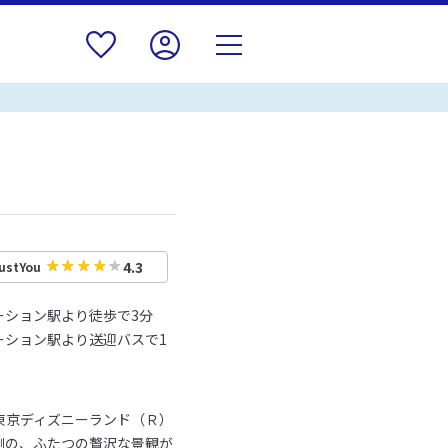
4.3
ustYou
ーション駅より徒歩で3分
ーション駅より送迎バスで1
東京ディズニーランド（Ｒ）
側の、ふたつの贅沢な景観が