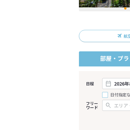
航
部屋・プラ
日程
日付指定
フリー
ワード