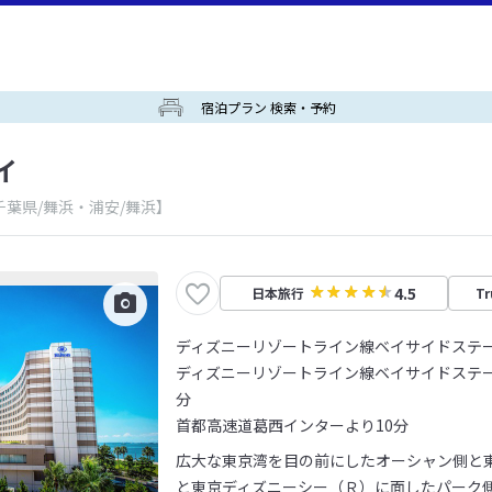
宿泊プラン 検索・予約
イ
千葉県/舞浜・浦安/舞浜】
4.5
日本旅行
Tr
ディズニーリゾートライン線ベイサイドステ
ディズニーリゾートライン線ベイサイドステ
分
首都高速道葛西インターより10分
広大な東京湾を目の前にしたオーシャン側と
と東京ディズニーシー（Ｒ）に面したパーク