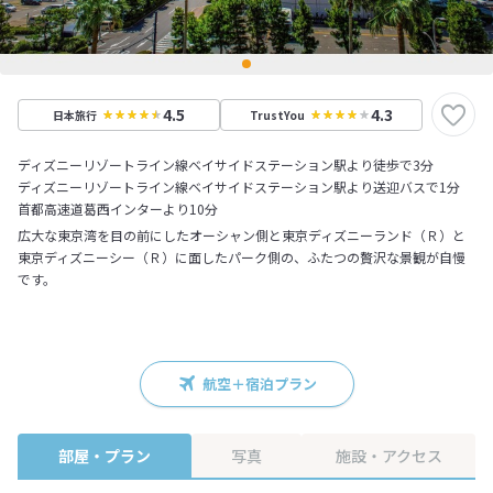
4.5
4.3
日本旅行
TrustYou
ディズニーリゾートライン線ベイサイドステーション駅より徒歩で3分
ディズニーリゾートライン線ベイサイドステーション駅より送迎バスで1分
首都高速道葛西インターより10分
広大な東京湾を目の前にしたオーシャン側と東京ディズニーランド（Ｒ）と
東京ディズニーシー（Ｒ）に面したパーク側の、ふたつの贅沢な景観が自慢
です。
航空＋宿泊プラン
部屋・プラン
写真
施設・アクセス