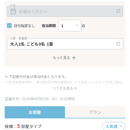
日程
日付指定なし
宿泊期間
泊
人数・部屋数
もっと見る
※ 下記旅行代金は宿泊代金となります。
※幼児施設使用料、貸切風呂利用料等現地にてお支払いいただく代金は税込
み表記となりますが、消費税増税に伴い代金が一部変更となる場合がござい
つづきを見る
ます。
空室状況：2026年08月05日（水）20:00現在
※表示されている旅行代金・プラン内容は一定時間ごとに更新されます。最
終確認画面でご確認ください。
お部屋
プラン
5
候補：
部屋タイプ
人気順