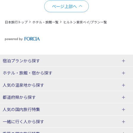
ページ上部へ
日本旅行トップ
ホテル・旅館一覧
ヒルトン東京ベイ/プラン一覧
宿泊プランから探す
北海道
ホテル・旅館・宿
から探す
東北
北海道ホテル・旅館
人気の温泉地
から探す
青森県
岩手県
北海道
都道府県から探す
宮城県
秋田県
青森県ホテル・旅館
岩手県ホテル・旅館
湯の川温泉(北海道)
定山渓温泉(北海道)
人気の国内旅行特集
山形県
福島県
宮城県ホテル・旅館
秋田県ホテル・旅館
十勝川温泉(北海道)
阿寒湖温泉(北海道)
北海道旅行・ツアー
東京ディズニーリゾート®への旅
ユニバーサル・スタジオ・ジャパ
一緒に行く人
から探す
ンへの旅
関東
山形県ホテル・旅館
福島県ホテル・旅館
洞爺湖温泉(北海道)
川湯温泉(北海道)
東北