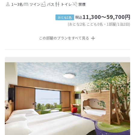
1～3名
ツイン
バス
トイレ
禁煙
11,300～59,700円
税込
おとな1名
(おとな2名 こども0名・1部屋/1泊2日)
この部屋のプランをすべて見る