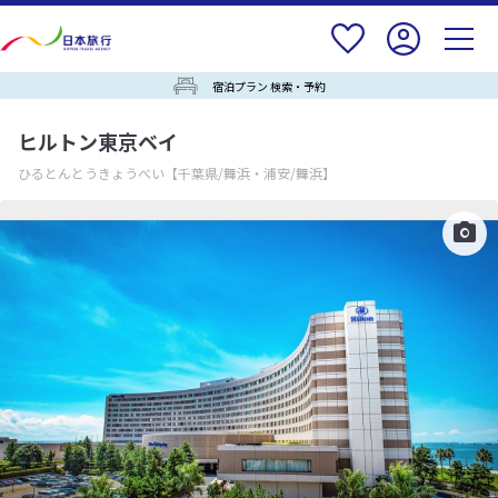
宿泊プラン 検索・予約
ヒルトン東京ベイ
ひるとんとうきょうべい
【千葉県/舞浜・浦安/舞浜】