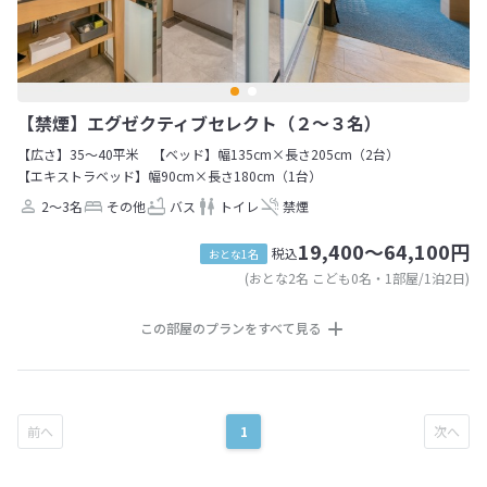
【禁煙】エグゼクティブセレクト（２～３名）
【広さ】35～40平米
【ベッド】幅135cm×長さ205cm（2台）
【エキストラベッド】幅90cm×長さ180cm（1台）
2～3名
その他
バス
トイレ
禁煙
19,400～64,100円
税込
おとな1名
(おとな2名 こども0名・1部屋/1泊2日)
この部屋のプランをすべて見る
1