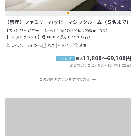
【禁煙】ファミリーハッピーマジックルーム（５名まで）
【広さ】35～40平米
【ベッド】幅97cm×長さ205cm（3台）
【エキストラベッド】幅100cm×長さ195cm（2台）
2～5名
その他
バス
トイレ
禁煙
11,800～69,100円
税込
おとな1名
(おとな2名 こども0名・1部屋/1泊2日)
この部屋のプランをすべて見る