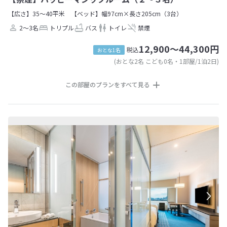
【広さ】35～40平米
【ベッド】幅97cm×長さ205cm（3台）
2～3名
トリプル
バス
トイレ
禁煙
12,900～44,300円
税込
おとな1名
(おとな2名 こども0名・1部屋/1泊2日)
この部屋のプランをすべて見る