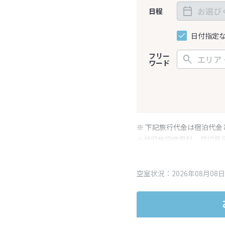
日程
日付指定
フリー
ワード
※ 下記旅行代金は宿泊代金
※幼児施設使用料、貸切風
変更となる場合がございま
※表示されている旅行代金
空室状況：2026年08月08日