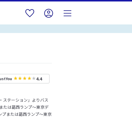
4.4
ustYou
・ステーション」よりバス
プまたは葛西ランプ～東京デ
ンプまたは葛西ランプ～東京