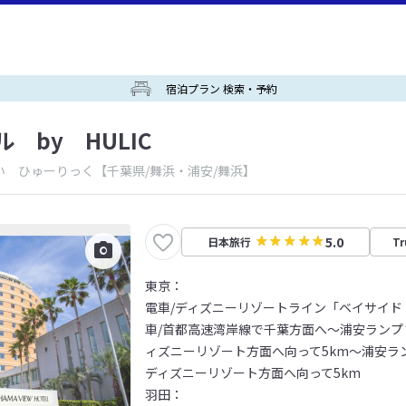
宿泊プラン 検索・予約
 by HULIC
い ひゅーりっく
【千葉県/舞浜・浦安/舞浜】
5.0
日本旅行
Tr
東京：
電車/ディズニーリゾートライン「ベイサイド
車/首都高速湾岸線で千葉方面へ～浦安ラン
ィズニーリゾート方面へ向って5km～浦安ラ
ディズニーリゾート方面へ向って5km
羽田：