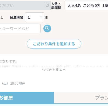
人数・
部屋数
なし
宿泊期間
泊
こだわり条件を追加する
となります。
呂利用料等現地にてお支払いいただく代金は税込み表記となりますが、
つづきを見る
す。
・プラン内容は一定時間ごとに更新されます。最終確認画面でご確認く
（土）20:00現在
お部屋
プラ