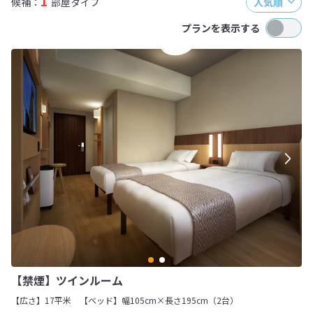
1
候補：
部屋タイプ
人気順
プランを表示する
【禁煙】ツインルーム
【広さ】17平米
【ベッド】幅105cm×長さ195cm（2台）