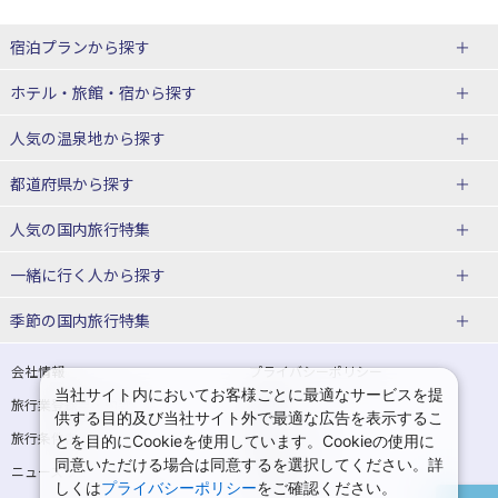
宿泊プランから探す
北海道
ホテル・旅館・宿
から探す
東北
北海道ホテル・旅館
人気の温泉地
から探す
青森県
岩手県
北海道
都道府県から探す
宮城県
秋田県
青森県ホテル・旅館
岩手県ホテル・旅館
湯の川温泉(北海道)
定山渓温泉(北海道)
人気の国内旅行特集
山形県
福島県
宮城県ホテル・旅館
秋田県ホテル・旅館
十勝川温泉(北海道)
阿寒湖温泉(北海道)
北海道旅行・ツアー
東京ディズニーリゾート®への旅
ユニバーサル・スタジオ・ジャパ
一緒に行く人
から探す
ンへの旅
関東
山形県ホテル・旅館
福島県ホテル・旅館
洞爺湖温泉(北海道)
川湯温泉(北海道)
東北
一人旅 国内版
家族・子連れ旅行 国内版
季節の国内旅行特集
温泉旅行
日帰り旅行
東京都
神奈川県
層雲峡温泉(北海道)
知床温泉(北海道)
青森旅行・ツアー
岩手旅行・ツアー
カップル・夫婦旅行 国内版
女子旅 国内版
桜・お花見特集
ゴールデンウィーク（GW）の国内
会社情報
プライバシーポリシー
旅行
当社サイト内においてお客様ごとに最適なサービスを提
埼玉県
千葉県
東京都ホテル・旅館
神奈川県ホテル・旅館
東北
旅行業登録票・約款
規約集
宮城旅行・ツアー
秋田旅行・ツアー
卒業旅行・学生旅行 国内版
供する目的及び当社サイト外で最適な広告を表示するこ
夏休み・お盆の国内旅行
7月の国内旅行
旅行条件書
商標について
とを目的にCookieを使用しています。Cookieの使用に
茨城県
栃木県
埼玉県ホテル・旅館
千葉県ホテル・旅館
花巻温泉(岩手)
蔵王温泉(山形)
山形旅行・ツアー
福島旅行・ツアー
同意いただける場合は同意するを選択してください。詳
ニュースリリース
採用情報
8月の国内旅行
9月の国内旅行
しくは
プライバシーポリシー
をご確認ください。
群馬県
茨城県ホテル・旅館
栃木県ホテル・旅館
かみのやま温泉(山形)
鳴子温泉(宮城)
関東