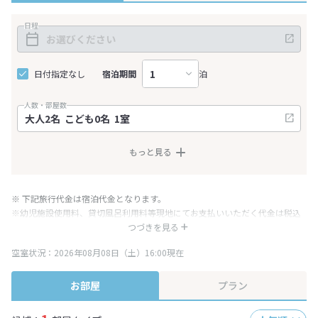
日程
日付指定なし
宿泊期間
泊
人数・部屋数
もっと見る
※ 下記旅行代金は宿泊代金となります。
※幼児施設使用料、貸切風呂利用料等現地にてお支払いいただく代金は税込
み表記となりますが、消費税増税に伴い代金が一部変更となる場合がござい
つづきを見る
ます。
空室状況：2026年08月08日（土）16:00現在
※表示されている旅行代金・プラン内容は一定時間ごとに更新されます。最
終確認画面でご確認ください。
お部屋
プラン