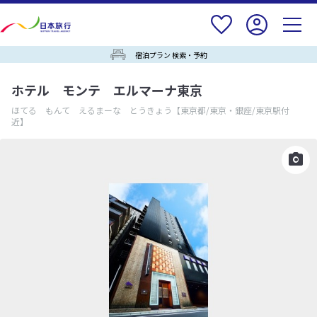
宿泊プラン 検索・予約
ホテル モンテ エルマーナ東京
ほてる もんて えるまーな とうきょう
【東京都/東京・銀座/東京駅付
近】