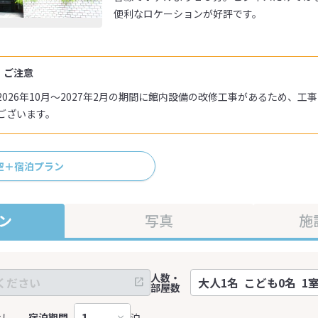
便利なロケーションが好評です。
・ご注意
026年10月～2027年2月の期間に館内設備の改修工事があるため、工
ございます。
空＋宿泊プラン
ン
写真
施
人数・
部屋数
なし
宿泊期間
泊