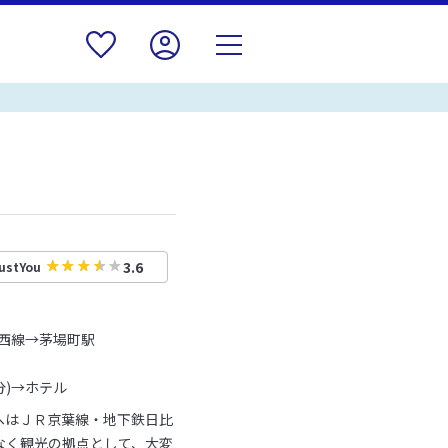
3.6
ustYou
西線→茅場町駅
分)→ホテル
へはＪＲ京葉線・地下鉄日比
なく観光の拠点として、大変