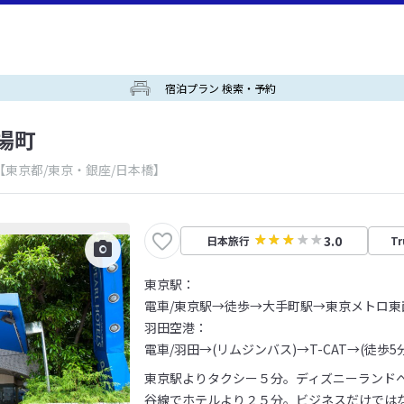
宿泊プラン 検索・予約
場町
【東京都/東京・銀座/日本橋】
3.0
日本旅行
Tr
東京駅：
電車/東京駅→徒歩→大手町駅→東京メトロ東
羽田空港：
電車/羽田→(リムジンバス)→T-CAT→(徒歩5
東京駅よりタクシー５分。ディズニーランド
谷線でホテルより２５分。ビジネスだけでは