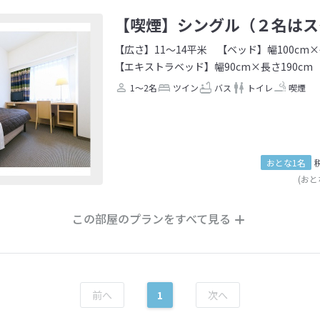
【喫煙】シングル（２名はス
【広さ】11～14平米
【ベッド】幅100cm×
【エキストラベッド】幅90cm×長さ190cm
1～2名
ツイン
バス
トイレ
喫煙
おとな1名
(おと
この部屋のプランをすべて見る
1