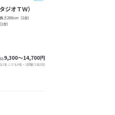
タジオＴＷ）
長さ200cm（1台）
（1台）
9,300～14,700円
税込
な1名 こども0名・1部屋/1泊2日)