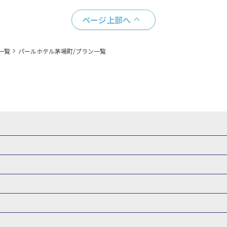
ページ上部へ
一覧
パールホテル茅場町/プラン一覧
県
秋田県
山形県
福島県
関東
東京都
神奈川県
埼玉県
県
福井県
甲信越
山梨県
新潟県
長野県
東海
静岡県
ル・旅館
岩手県ホテル・旅館
宮城県ホテル・旅館
秋田県ホテル
府
兵庫県
奈良県
和歌山県
四国
徳島県
高知県
香川県
館
東京都ホテル・旅館
神奈川県ホテル・旅館
埼玉県ホテ
泉(北海道)
十勝川温泉(北海道)
阿寒湖温泉(北海道)
洞爺湖温泉(
口県
九州
福岡県
佐賀県
長崎県
熊本県
大分県
宮崎県
館
栃木県ホテル・旅館
群馬県ホテル・旅館
富山県ホテル
知床温泉(北海道)
東北
花巻温泉(岩手)
蔵王温泉(山形)
かみの
森旅行・ツアー
岩手旅行・ツアー
宮城旅行・ツアー
秋田旅行・
館
山梨県ホテル・旅館
新潟県ホテル・旅館
長野県ホテ
温泉(福島)
北陸
和倉温泉(石川)
宇奈月温泉(富山)
あわら温泉(
関東
東京旅行・ツアー
神奈川旅行・ツアー
埼玉旅行・ツアー
館
愛知県ホテル・旅館
三重県ホテル・旅館
滋賀県ホテル
バーサル・スタジオ・ジャパンへの旅
温泉旅行
日帰り旅行
西川温泉(栃木)
草津温泉(群馬)
万座温泉(群馬)
伊香保温泉(群馬)