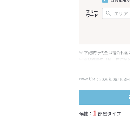
フリー
ワード
※ 下記旅行代金は宿泊代金
※幼児施設使用料、貸切風
変更となる場合がございま
※表示されている旅行代金
空室状況：2026年08月08日
1
候補：
部屋タイプ