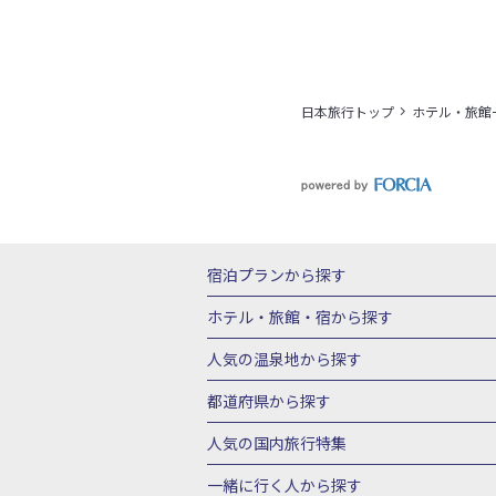
日本旅行トップ
ホテル・旅館
宿泊プランから探す
北海道
東北
青森県
岩手県
宮城
ホテル・旅館・宿
から探す
栃木県
群馬県
北陸
富山県
石川
北海道ホテル・旅館
青森県ホテ
人気の温泉地
から探す
三重県
近畿
滋賀県
京都府
大阪
山形県ホテル・旅館
福島県ホテル・旅
北海道
湯の川温泉(北海道)
定山渓温
都道府県から探す
岡山県
広島県
鳥取県
島根県
山
千葉県ホテル・旅館
茨城県ホテル・旅
川湯温泉(北海道)
層雲峡温泉(北海道)
北海道旅行・ツアー
東北
青
人気の国内旅行特集
石川県ホテル・旅館
福井県ホテル・旅
鳴子温泉(宮城)
秋保温泉(宮城)
飯坂
山形旅行・ツアー
福島旅行・ツアー
静岡県ホテル・旅館
岐阜県ホテル・旅
東京ディズニーリゾート®への旅
ユニ
一緒に行く人
から探す
鬼怒川温泉(栃木)
川治温泉(栃木)
湯