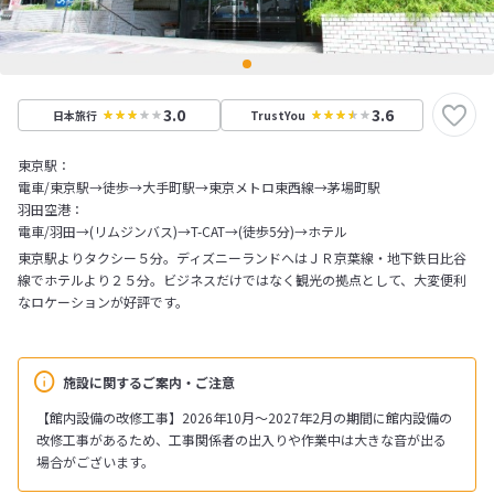
3.0
3.6
日本旅行
TrustYou
東京駅：
電車/東京駅→徒歩→大手町駅→東京メトロ東西線→茅場町駅
羽田空港：
電車/羽田→(リムジンバス)→T-CAT→(徒歩5分)→ホテル
東京駅よりタクシー５分。ディズニーランドへはＪＲ京葉線・地下鉄日比谷
線でホテルより２５分。ビジネスだけではなく観光の拠点として、大変便利
なロケーションが好評です。
施設に関するご案内・ご注意
【館内設備の改修工事】2026年10月～2027年2月の期間に館内設備の
改修工事があるため、工事関係者の出入りや作業中は大きな音が出る
場合がございます。