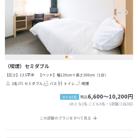
（喫煙）セミダブル
【広さ】13.5平米
【ベッド】幅120cm×長さ200cm（1台）
2名
セミダブル
バス
トイレ
喫煙
6,600～10,200円
税込
おとな1名
(おとな2名 こども0名・1部屋/1泊2日)
この部屋のプランをすべて見る