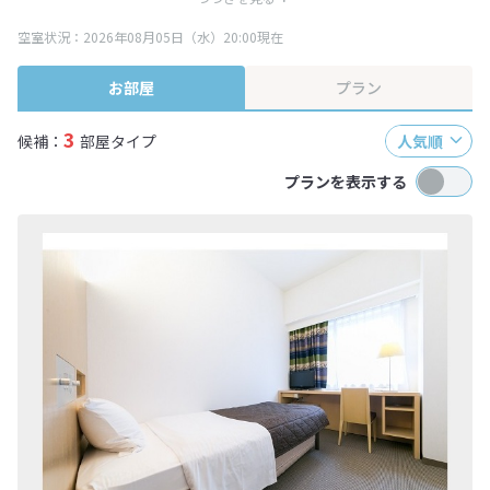
ます。
空室状況：2026年08月05日（水）20:00現在
※表示されている旅行代金・プラン内容は一定時間ごとに更新されます。最
終確認画面でご確認ください。
お部屋
プラン
3
候補：
部屋タイプ
人気順
プランを表示する