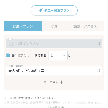
航空＋宿泊プラン
部屋・プラン
写真
施設・アクセス
日程
日付指定なし
宿泊期間
泊
人数・部屋数
もっと見る
※ 下記旅行代金は宿泊代金となります。
※幼児施設使用料、貸切風呂利用料等現地にてお支払いいただく代金は税込
み表記となりますが、消費税増税に伴い代金が一部変更となる場合がござい
つづきを見る