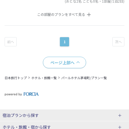
(おとな2名 こども0名・1部屋/1泊2日)
この部屋のプランをすべて見る
1
ページ上部へ
日本旅行トップ
ホテル・旅館一覧
パールホテル茅場町/プラン一覧
宿泊プランから探す
北海道
ホテル・旅館・宿
から探す