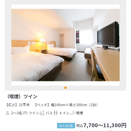
（喫煙）ツイン
【広さ】21平米
【ベッド】幅100cm×長さ200cm（2台）
2～3名
ツイン
バス
トイレ
喫煙
7,700～11,300円
税込
おとな1名