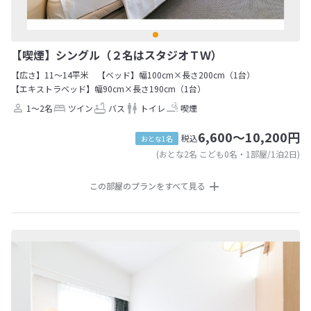
【喫煙】シングル（２名はスタジオＴＷ）
【広さ】11～14平米
【ベッド】幅100cm×長さ200cm（1台）
【エキストラベッド】幅90cm×長さ190cm（1台）
1～2名
ツイン
バス
トイレ
喫煙
6,600～10,200円
税込
おとな1名
(おとな2名 こども0名・1部屋/1泊2日)
この部屋のプランをすべて見る