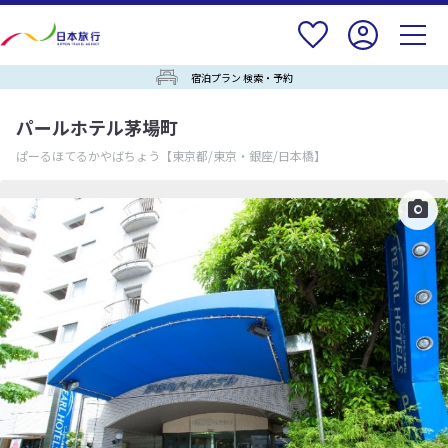
宿泊プラン 検索・予約
パールホテル茅場町
ぱーるほてるかやばちょう
【東京都/東京・銀座/日本橋】