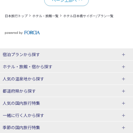
ページ上部へ
日本旅行トップ
ホテル・旅館一覧
ホテル日本橋サイボー/プラン一覧
宿泊プランから探す
北海道
ホテル・旅館・宿
から探す
東北
北海道ホテル・旅館
人気の温泉地
から探す
青森県
岩手県
北海道
都道府県から探す
宮城県
秋田県
青森県ホテル・旅館
岩手県ホテル・旅館
湯の川温泉(北海道)
定山渓温泉(北海道)
人気の国内旅行特集
山形県
福島県
宮城県ホテル・旅館
秋田県ホテル・旅館
十勝川温泉(北海道)
阿寒湖温泉(北海道)
北海道旅行・ツアー
東京ディズニーリゾート®への旅
ユニバーサル・スタジオ・ジャパ
一緒に行く人
から探す
ンへの旅
関東
山形県ホテル・旅館
福島県ホテル・旅館
洞爺湖温泉(北海道)
川湯温泉(北海道)
東北
一人旅 国内版
家族・子連れ旅行 国内版
季節の国内旅行特集