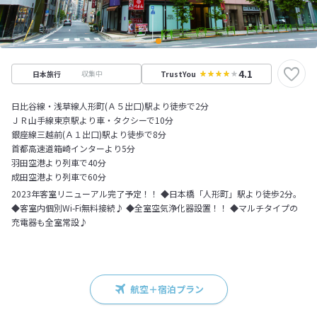
4.1
収集中
日本旅行
TrustYou
日比谷線・浅草線人形町(Ａ５出口)駅より徒歩で2分
ＪＲ山手線東京駅より車・タクシーで10分
銀座線三越前(Ａ１出口)駅より徒歩で8分
首都高速道箱崎インターより5分
羽田空港より列車で40分
成田空港より列車で60分
2023年客室リニューアル完了予定！！ ◆日本橋「人形町」駅より徒歩2分。
◆客室内個別Wi-Fi無料接続♪ ◆全室空気浄化器設置！！ ◆マルチタイプの
充電器も全室常設♪
航空＋宿泊プラン