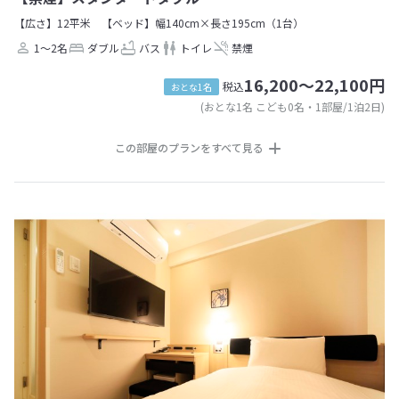
【広さ】12平米
【ベッド】幅140cm×長さ195cm（1台）
1～2名
ダブル
バス
トイレ
禁煙
16,200～22,100円
税込
おとな1名
(おとな1名 こども0名・1部屋/1泊2日)
この部屋のプランをすべて見る