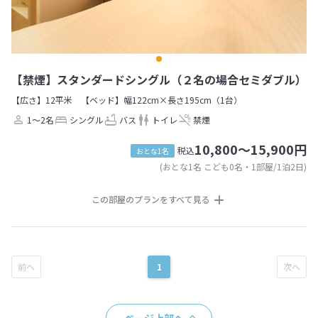
【禁煙】スタンダードシングル（２名の場合セミダブル）
【広さ】12平米
【ベッド】幅122cm×長さ195cm（1台）
1～2名
シングル
バス
トイレ
禁煙
10,800～15,900円
税込
おとな1名
(おとな1名 こども0名・1部屋/1泊2日)
この部屋のプランをすべて見る
1