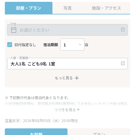
部屋・プラン
写真
施設・アクセス
日程
日付指定なし
宿泊期間
泊
人数・部屋数
もっと見る
※ 下記旅行代金は宿泊代金となります。
※幼児施設使用料、貸切風呂利用料等現地にてお支払いいただく代金は税込
み表記となりますが、消費税増税に伴い代金が一部変更となる場合がござい
つづきを見る
ます。
空室状況：2026年08月05日（水）20:00現在
※表示されている旅行代金・プラン内容は一定時間ごとに更新されます。最
終確認画面でご確認ください。
お部屋
プラン