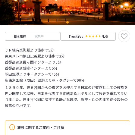
4.6
収集中
日本旅行
TrustYou
ＪＲ線有楽町駅より徒歩で5分
東京メトロ線日比谷駅より徒歩で3分
首都高速道霞ヶ関インターより5分
首都高速道銀座インターより5分
羽田空港より車・タクシーで45分
新東京国際（成田）空港より車・タクシーで90分
１８９０年、世界各国からの賓客をお迎えする日本の迎賓館としての役割を
担い開業して以来、日本を代表する由緒あるホテルとして歴史を重ねてまい
りました。日比谷公園に隣接する静かな環境、銀座・丸の内まで徒歩数分の
最高の立地です。
施設に関するご案内・ご注意