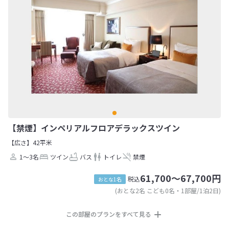
【禁煙】インペリアルフロアデラックスツイン
【広さ】42平米
1～3名
ツイン
バス
トイレ
禁煙
61,700～67,700円
税込
おとな1名
(おとな2名 こども0名・1部屋/1泊2日)
この部屋のプランをすべて見る