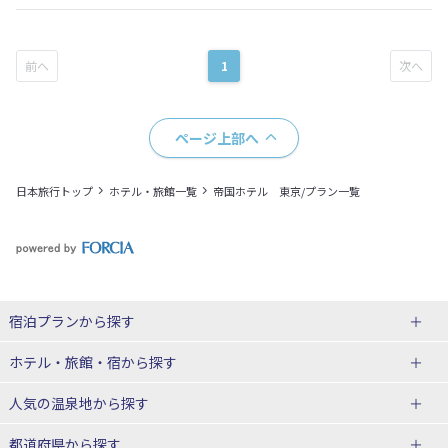
1
ページ上部へ
日本旅行トップ
ホテル・旅館一覧
帝国ホテル 東京/プラン一覧
宿泊プランから探す
北海道
ホテル・旅館・宿
から探す
東北
北海道ホテル・旅館
人気の温泉地
から探す
青森県
岩手県
北海道
都道府県から探す