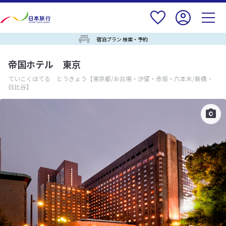
宿泊プラン 検索・予約
帝国ホテル 東京
ていこくほてる とうきょう
【東京都/お台場・汐留・赤坂・六本木/新橋・
日比谷】