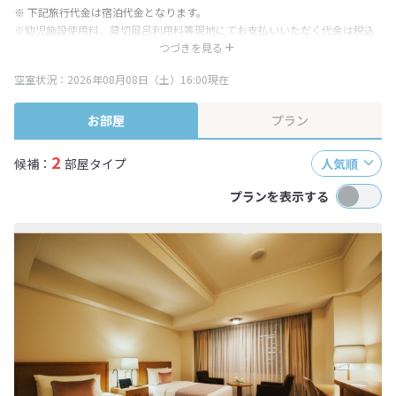
※ 下記旅行代金は宿泊代金となります。
※幼児施設使用料、貸切風呂利用料等現地にてお支払いいただく代金は税込
み表記となりますが、消費税増税に伴い代金が一部変更となる場合がござい
つづきを見る
ます。
空室状況：2026年08月08日（土）16:00現在
※表示されている旅行代金・プラン内容は一定時間ごとに更新されます。最
終確認画面でご確認ください。
お部屋
プラン
2
候補：
部屋タイプ
人気順
プランを表示する