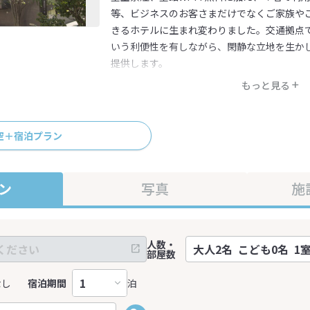
等、ビジネスのお客さまだけでなくご家族や
きるホテルに生まれ変わりました。交通拠点
いう利便性を有しながら、閑静な立地を生か
提供します。
もっと見る
空＋宿泊プラン
ン
写真
施
人数・
部屋数
なし
宿泊期間
泊