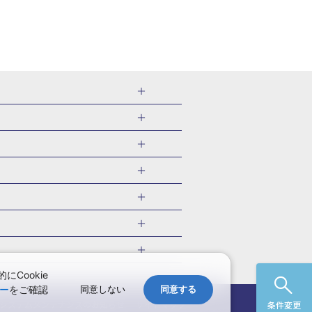
千葉県
茨城県
岐阜県
愛知県
・旅館
愛媛県
中国
ル・旅館
北海道)
鹿児島県
沖縄県
・旅館
やま温泉(山形)
ツアー
ル・旅館
福井)
関東
千葉旅行・ツアー
・旅館
四万温泉(群馬)
福井旅行・ツアー
館
熱川温泉(静岡)
 国内版
ツアー
・旅館
部温泉(山梨)
兵庫旅行・ツアー
国内旅行
Cookie
・旅館
関西
ー
をご確認
同意しない
同意する
愛媛旅行・ツアー
国内旅行
)
玉造温泉(島根)
システムメンテナンスの
お知らせ
サイトマップ
条件変更
九州