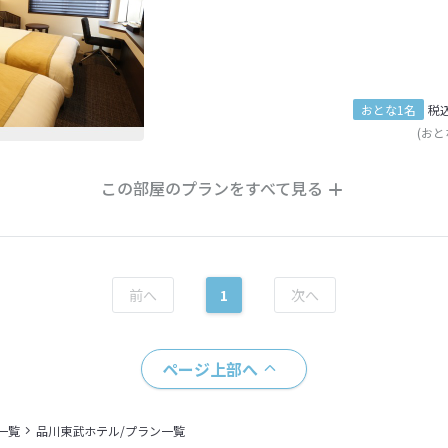
おとな1名
税
(おと
この部屋のプランをすべて見る
1
ページ上部へ
一覧
品川東武ホテル/プラン一覧