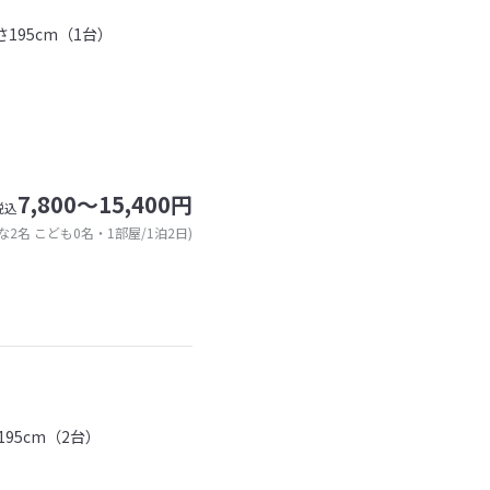
195cm（1台）
7,800～15,400円
税込
な2名 こども0名・1部屋/1泊2日)
95cm（2台）