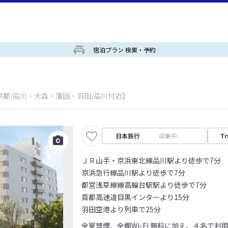
宿泊プラン 検索・予約
京都/品川・大森・蒲田・羽田/品川付近】
日本旅行
収集中
Tr
ＪＲ山手・京浜東北線品川駅より徒歩で7分
京浜急行線品川駅より徒歩で7分
都営浅草線線高輪台駅駅より徒歩で7分
首都高速道目黒インターより15分
羽田空港より列車で25分
全室禁煙、全館Wi-Fi 無料に加え、４名で