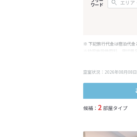
フリー
ワード
※ 下記旅行代金は宿泊代金
※幼児施設使用料、貸切風
変更となる場合がございま
※表示されている旅行代金
空室状況：2026年08月08日
2
候補：
部屋タイプ