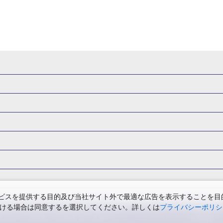
県
秋田県
山形県
福島県
関東
東京都
神奈川県
埼玉県
県
福井県
甲信越
山梨県
新潟県
長野県
東海
静岡県
ル・旅館
岩手県ホテル・旅館
宮城県ホテル・旅館
秋田県ホテル
府
兵庫県
奈良県
和歌山県
四国
徳島県
高知県
香川県
館
東京都ホテル・旅館
神奈川県ホテル・旅館
埼玉県ホテ
泉(北海道)
十勝川温泉(北海道)
阿寒湖温泉(北海道)
洞爺湖温泉(
口県
九州
福岡県
佐賀県
長崎県
熊本県
大分県
宮崎県
館
栃木県ホテル・旅館
群馬県ホテル・旅館
富山県ホテル
知床温泉(北海道)
東北
花巻温泉(岩手)
蔵王温泉(山形)
かみの
森旅行・ツアー
岩手旅行・ツアー
宮城旅行・ツアー
秋田旅行・
館
山梨県ホテル・旅館
新潟県ホテル・旅館
長野県ホテ
温泉(福島)
北陸
和倉温泉(石川)
宇奈月温泉(富山)
あわら温泉(
関東
東京旅行・ツアー
神奈川旅行・ツアー
埼玉旅行・ツアー
館
愛知県ホテル・旅館
三重県ホテル・旅館
滋賀県ホテル
バーサル・スタジオ・ジャパンへの旅
温泉旅行
日帰り旅行
西川温泉(栃木)
草津温泉(群馬)
万座温泉(群馬)
伊香保温泉(群馬)
群馬旅行・ツアー
北陸
富山旅行・ツアー
石川旅行・ツアー
館
兵庫県ホテル・旅館
奈良県ホテル・旅館
和歌山県ホテル・旅
温泉(神奈川)
湯河原温泉(神奈川)
熱海温泉(静岡)
伊東温泉(静岡)
版
カップル・夫婦旅行 国内版
女子旅 国内版
卒業旅行・学生旅行
ツアー
長野旅行・ツアー
東海
静岡旅行・ツアー
岐阜旅行・
館
香川県ホテル・旅館
愛媛県ホテル・旅館
岡山県ホテル
山梨)
富士山石和温泉(山梨)
西山温泉(山梨)
瀬波温泉(新潟)
下
関西
滋賀旅行・ツアー
京都旅行・ツアー
大阪旅行・ツアー
GW）の国内旅行
夏休み・お盆の国内旅行
7月の国内旅行
8月の
スを提供する目的及び当社サイト外で最適な広告を表示することを目的に
館
島根県ホテル・旅館
山口県ホテル・旅館
福岡県ホテル
昼神温泉(長野)
東海
浜名湖かんざんじ温泉(静岡)
下呂温泉(岐阜)
ただける場合は同意するを選択してください。詳しくは
プライバシーポリシ
四国
徳島旅行・ツアー
高知旅行・ツアー
香川旅行・ツアー
月の国内旅行
紅葉旅行
クリスマスの国内旅行
年末年始・お正月の
館
熊本県ホテル・旅館
大分県ホテル・旅館
宮崎県ホテル・旅館
温泉(兵庫)
白浜温泉(和歌山)
中国
三朝温泉(鳥取)
皆生温泉(鳥取
票・約款
規約集
旅行条件書
商標について
ニュースリリース
採用情報
アー
鳥取旅行・ツアー
島根旅行・ツアー
山口旅行・ツアー