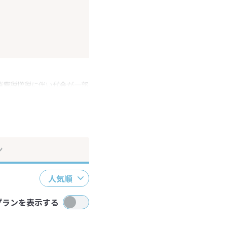
消費税増税に伴い代金が一部
ださい。
ン
人気順
プランを表示する