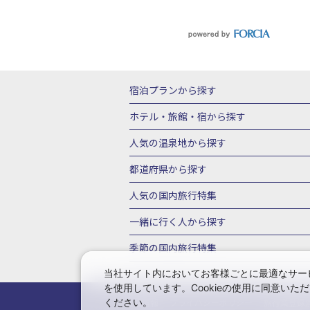
宿泊プランから探す
北海道
東北
青森県
岩手県
宮城
ホテル・旅館・宿
から探す
栃木県
群馬県
北陸
富山県
石川
北海道ホテル・旅館
青森県ホテ
人気の温泉地
から探す
三重県
近畿
滋賀県
京都府
大阪
山形県ホテル・旅館
福島県ホテル・旅
北海道
湯の川温泉(北海道)
定山渓温
都道府県から探す
岡山県
広島県
鳥取県
島根県
山
千葉県ホテル・旅館
茨城県ホテル・旅
川湯温泉(北海道)
層雲峡温泉(北海道)
北海道旅行・ツアー
東北
青
人気の国内旅行特集
石川県ホテル・旅館
福井県ホテル・旅
鳴子温泉(宮城)
秋保温泉(宮城)
飯坂
山形旅行・ツアー
福島旅行・ツアー
静岡県ホテル・旅館
岐阜県ホテル・旅
東京ディズニーリゾート®への旅
ユニ
一緒に行く人
から探す
鬼怒川温泉(栃木)
川治温泉(栃木)
湯
茨城旅行・ツアー
栃木旅行・ツアー
京都府ホテル・旅館
大阪府ホテル・旅
伊豆箱根
箱根湯本温泉(神奈川)
強羅
一人旅 国内版
家族・子連れ旅行 国内
季節の国内旅行特集
甲信越
山梨旅行・ツアー
新潟旅行・
徳島県ホテル・旅館
高知県ホテル・旅
堂ヶ島温泉(静岡)
甲信越
河口湖温泉(
愛知旅行・ツアー
三重旅行・ツアー
桜・お花見特集
ゴールデンウィーク（
当社サイト内においてお客様ごとに最適なサービ
広島県ホテル・旅館
鳥取県ホテル・旅
白骨温泉(長野)
湯田中渋温泉(長野)
を使用しています。Cookieの使用に同意い
奈良旅行・ツアー
和歌山旅行・ツアー
9月の国内旅行
10月の国内旅行
11
佐賀県ホテル・旅館
長崎県ホテル・旅
有馬温泉(兵庫)
城崎温泉(兵庫)
湯村
ください。
会社情報
プライバシーポリシー
旅行業登録
中国
岡山旅行・ツアー
広島旅行・ツ