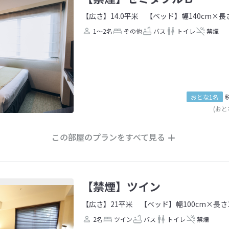
【広さ】14.0平米
【ベッド】幅140cm×長さ
1～2名
その他
バス
トイレ
禁煙
おとな1名
(おと
この部屋のプランをすべて見る
【禁煙】ツイン
【広さ】21平米
【ベッド】幅100cm×長さ1
2名
ツイン
バス
トイレ
禁煙