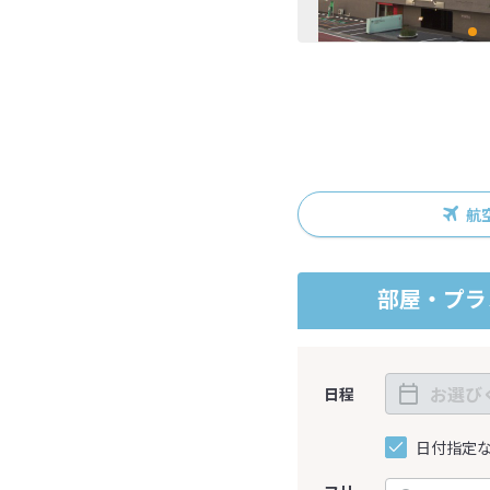
航
部屋・プラ
日程
日付指定