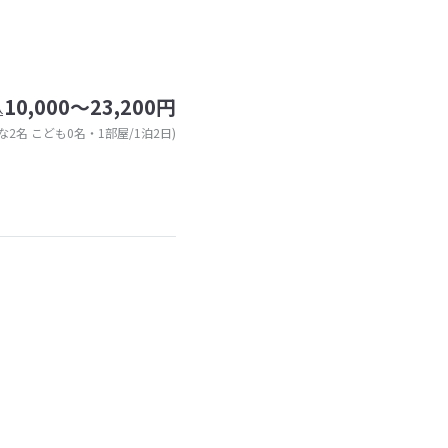
10,000～23,200円
込
な2名 こども0名・1部屋/1泊2日)