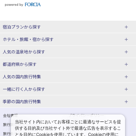
宿泊プランから探す
北海道
ホテル・旅館・宿
から探す
東北
北海道ホテル・旅館
人気の温泉地
から探す
青森県
岩手県
北海道
都道府県から探す
宮城県
秋田県
青森県ホテル・旅館
岩手県ホテル・旅館
湯の川温泉(北海道)
定山渓温泉(北海道)
人気の国内旅行特集
山形県
福島県
宮城県ホテル・旅館
秋田県ホテル・旅館
十勝川温泉(北海道)
阿寒湖温泉(北海道)
北海道旅行・ツアー
東京ディズニーリゾート®への旅
ユニバーサル・スタジオ・ジャパ
一緒に行く人
から探す
ンへの旅
関東
山形県ホテル・旅館
福島県ホテル・旅館
洞爺湖温泉(北海道)
川湯温泉(北海道)
東北
一人旅 国内版
家族・子連れ旅行 国内版
季節の国内旅行特集
温泉旅行
日帰り旅行
東京都
神奈川県
層雲峡温泉(北海道)
知床温泉(北海道)
青森旅行・ツアー
岩手旅行・ツアー
カップル・夫婦旅行 国内版
女子旅 国内版
桜・お花見特集
ゴールデンウィーク（GW）の国内
会社情報
プライバシーポリシー
旅行
当社サイト内においてお客様ごとに最適なサービスを提
埼玉県
千葉県
東京都ホテル・旅館
神奈川県ホテル・旅館
東北
旅行業登録票・約款
規約集
宮城旅行・ツアー
秋田旅行・ツアー
卒業旅行・学生旅行 国内版
供する目的及び当社サイト外で最適な広告を表示するこ
夏休み・お盆の国内旅行
7月の国内旅行
旅行条件書
商標について
とを目的にCookieを使用しています。Cookieの使用に
茨城県
栃木県