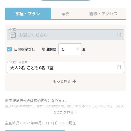
部屋・プラン
写真
施設・アクセス
日程
日付指定なし
宿泊期間
泊
人数・部屋数
もっと見る
※ 下記旅行代金は宿泊代金となります。
※幼児施設使用料、貸切風呂利用料等現地にてお支払いいただく代金は税込
み表記となりますが、消費税増税に伴い代金が一部変更となる場合がござい
つづきを見る
ます。
空室状況：2026年08月09日（日）08:00現在
※表示されている旅行代金・プラン内容は一定時間ごとに更新されます。最
終確認画面でご確認ください。