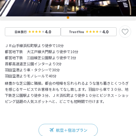
4.0
4.0
日本旅行
TrustYou
ＪＲ山手線浜松町駅より徒歩で10分
都営地下鉄 大江戸線大門駅より徒歩で10分
都営地下鉄 三田線芝公園駅より徒歩で3分
首都高速道芝公園インターより3分
羽田空港より車・タクシーで30分
羽田空港よりモノレールで40分
緑豊かな芝公園に隣接。都会の喧噪を忘れられるような落ち着きとくつろぎ
を感じるサービスでお客様をおもてなし致します。羽田から車で３０分、地
下鉄芝公園駅より徒歩３分、ＪＲ浜松町より徒歩１０分とビジネス・ショッ
ピング話題の人気スポットへと、どこでも短時間で行けます。
航空＋宿泊プラン