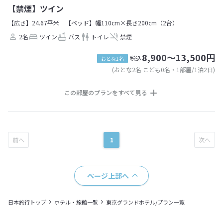
【禁煙】ツイン
【広さ】24.67平米
【ベッド】幅110cm×長さ200cm（2台）
2名
ツイン
バス
トイレ
禁煙
8,900～13,500円
税込
おとな1名
(おとな2名 こども0名・1部屋/1泊2日)
この部屋のプランをすべて見る
1
ページ上部へ
日本旅行トップ
ホテル・旅館一覧
東京グランドホテル/プラン一覧