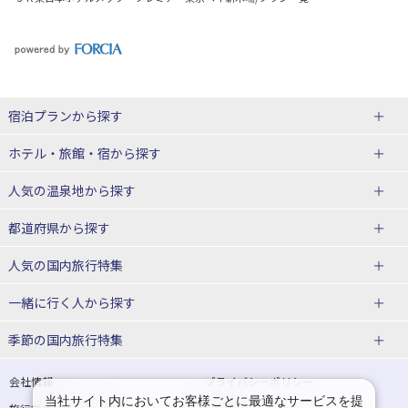
宿泊プランから探す
北海道
ホテル・旅館・宿
から探す
東北
北海道ホテル・旅館
人気の温泉地
から探す
青森県
岩手県
北海道
都道府県から探す
宮城県
秋田県
青森県ホテル・旅館
岩手県ホテル・旅館
湯の川温泉(北海道)
定山渓温泉(北海道)
人気の国内旅行特集
山形県
福島県
宮城県ホテル・旅館
秋田県ホテル・旅館
十勝川温泉(北海道)
阿寒湖温泉(北海道)
北海道旅行・ツアー
東京ディズニーリゾート®への旅
ユニバーサル・スタジオ・ジャパ
一緒に行く人
から探す
ンへの旅
関東
山形県ホテル・旅館
福島県ホテル・旅館
洞爺湖温泉(北海道)
川湯温泉(北海道)
東北
一人旅 国内版
家族・子連れ旅行 国内版
季節の国内旅行特集
温泉旅行
日帰り旅行
東京都
神奈川県
層雲峡温泉(北海道)
知床温泉(北海道)
青森旅行・ツアー
岩手旅行・ツアー
カップル・夫婦旅行 国内版
女子旅 国内版
桜・お花見特集
ゴールデンウィーク（GW）の国内
会社情報
プライバシーポリシー
旅行
当社サイト内においてお客様ごとに最適なサービスを提
埼玉県
千葉県
東京都ホテル・旅館
神奈川県ホテル・旅館