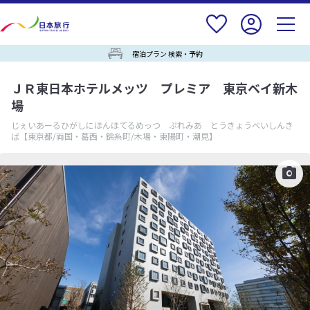
宿泊プラン 検索・予約
ＪＲ東日本ホテルメッツ プレミア 東京ベイ新木
場
じぇいあーるひがしにほんほてるめっつ ぷれみあ とうきょうべいしんき
ば
【東京都/両国・葛西・錦糸町/木場・東陽町・潮見】