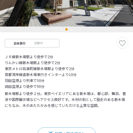
収集中
日本旅行
ＪＲ線新木場駅より徒歩で2分
りんかい線新木場駅より徒歩で2分
東京メトロ有楽町線新木場駅より徒歩で2分
首都湾岸線道新木場東行きインターより10分
羽田空港より列車で50分
成田空港より徒歩で90分
新木場駅より徒歩２分。東京ベイエリアにある新木場は、都心部、舞浜、豊
洲や国際展示場などへアクセス良好です。木材の街として歴史のある新木場
にちなみ、木のあたたかみを感じていただける上質な空間。