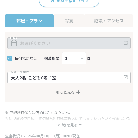
航空＋宿泊プラン
部屋・プラン
写真
施設・アクセス
日程
日付指定なし
宿泊期間
泊
人数・部屋数
もっと見る
※ 下記旅行代金は宿泊代金となります。
※幼児施設使用料、貸切風呂利用料等現地にてお支払いいただく代金は税込
み表記となりますが、消費税増税に伴い代金が一部変更となる場合がござい
つづきを見る
ます。
空室状況：2026年08月10日（月）08:00現在
※表示されている旅行代金・プラン内容は一定時間ごとに更新されます。最