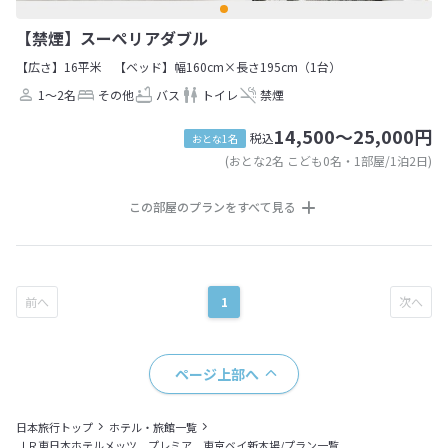
【禁煙】スーぺリアダブル
【広さ】16平米
【ベッド】幅160cm×長さ195cm（1台）
1～2名
その他
バス
トイレ
禁煙
14,500～25,000円
税込
おとな1名
(おとな2名 こども0名・1部屋/1泊2日)
この部屋のプランをすべて見る
1
ページ上部へ
日本旅行トップ
ホテル・旅館一覧
ＪＲ東日本ホテルメッツ プレミア 東京ベイ新木場/プラン一覧