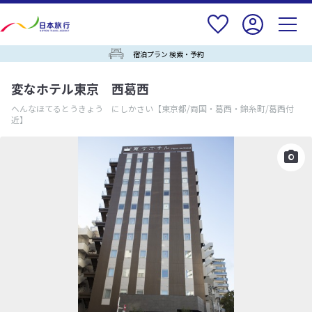
宿泊プラン 検索・予約
変なホテル東京 西葛西
へんなほてるとうきょう にしかさい
【東京都/両国・葛西・錦糸町/葛西付
近】