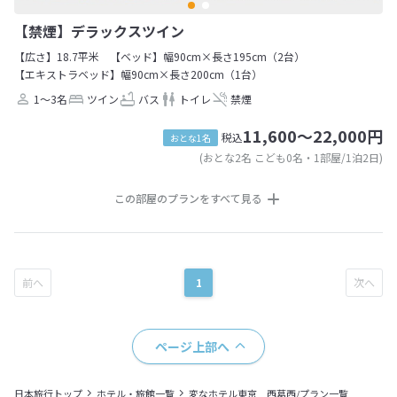
【禁煙】デラックスツイン
【広さ】18.7平米
【ベッド】幅90cm×長さ195cm（2台）
【エキストラベッド】幅90cm×長さ200cm（1台）
1～3名
ツイン
バス
トイレ
禁煙
11,600～22,000円
税込
おとな1名
(おとな2名 こども0名・1部屋/1泊2日)
この部屋のプランをすべて見る
1
ページ上部へ
日本旅行トップ
ホテル・旅館一覧
変なホテル東京 西葛西/プラン一覧