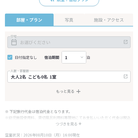
部屋・プラン
写真
施設・アクセス
日程
日付指定なし
宿泊期間
泊
人数・部屋数
もっと見る
※ 下記旅行代金は宿泊代金となります。
※幼児施設使用料、貸切風呂利用料等現地にてお支払いいただく代金は税込
み表記となりますが、消費税増税に伴い代金が一部変更となる場合がござい
つづきを見る
ます。
空室状況：2026年08月10日（月）16:00現在
※表示されている旅行代金・プラン内容は一定時間ごとに更新されます。最