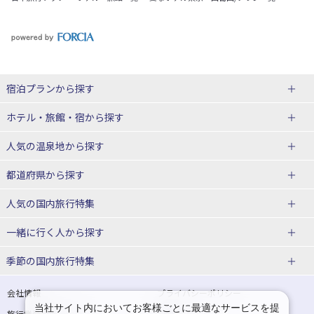
宿泊プランから探す
北海道
ホテル・旅館・宿
から探す
東北
北海道ホテル・旅館
人気の温泉地
から探す
青森県
岩手県
北海道
都道府県から探す
宮城県
秋田県
青森県ホテル・旅館
岩手県ホテル・旅館
湯の川温泉(北海道)
定山渓温泉(北海道)
人気の国内旅行特集
山形県
福島県
宮城県ホテル・旅館
秋田県ホテル・旅館
十勝川温泉(北海道)
阿寒湖温泉(北海道)
北海道旅行・ツアー
東京ディズニーリゾート®への旅
ユニバーサル・スタジオ・ジャパ
一緒に行く人
から探す
ンへの旅
関東
山形県ホテル・旅館
福島県ホテル・旅館
洞爺湖温泉(北海道)
川湯温泉(北海道)
東北
一人旅 国内版
家族・子連れ旅行 国内版
季節の国内旅行特集
温泉旅行
日帰り旅行
東京都
神奈川県
層雲峡温泉(北海道)
知床温泉(北海道)
青森旅行・ツアー
岩手旅行・ツアー
カップル・夫婦旅行 国内版
女子旅 国内版
桜・お花見特集
ゴールデンウィーク（GW）の国内
会社情報
プライバシーポリシー
旅行
当社サイト内においてお客様ごとに最適なサービスを提
埼玉県
千葉県
東京都ホテル・旅館
神奈川県ホテル・旅館
東北
旅行業登録票・約款
規約集