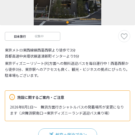
収集中
日本旅行
東京メトロ東西線線西葛西駅より徒歩で3分
首都高速中央環状線道清新町インターより9分
東京ディズニーリゾート(R)方面への無料送迎バスを毎日運行中！西葛西駅か
ら徒歩3分、東京駅へのアクセスも良く、観光・ビジネスの拠点にぴったり。
駐車場もございます。
施設に関するご案内・ご注意
2026年8月1日～ 舞浜方面行きシャトルバスの発着場所が変更になり
ます（JR舞浜駅南口→東京ディズニーランド送迎バス乗り場）
航空＋宿泊プラン