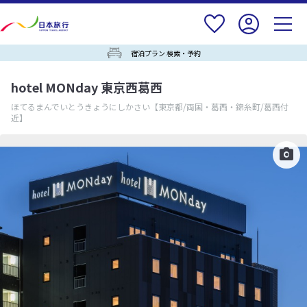
宿泊プラン 検索・予約
hotel MONday 東京西葛西
ほてるまんでいとうきょうにしかさい
【東京都/両国・葛西・錦糸町/葛西付
近】