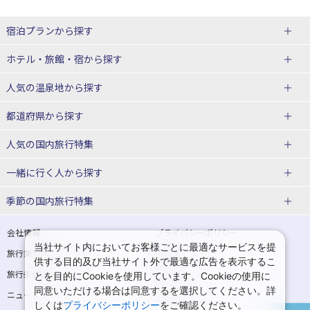
宿泊プランから探す
北海道
ホテル・旅館・宿
から探す
東北
北海道ホテル・旅館
人気の温泉地
から探す
青森県
岩手県
北海道
都道府県から探す
宮城県
秋田県
青森県ホテル・旅館
岩手県ホテル・旅館
湯の川温泉(北海道)
定山渓温泉(北海道)
人気の国内旅行特集
山形県
福島県
宮城県ホテル・旅館
秋田県ホテル・旅館
十勝川温泉(北海道)
阿寒湖温泉(北海道)
北海道旅行・ツアー
東京ディズニーリゾート®への旅
ユニバーサル・スタジオ・ジャパ
一緒に行く人
から探す
ンへの旅
関東
山形県ホテル・旅館
福島県ホテル・旅館
洞爺湖温泉(北海道)
川湯温泉(北海道)
東北
一人旅 国内版
家族・子連れ旅行 国内版
季節の国内旅行特集
温泉旅行
日帰り旅行
東京都
神奈川県
層雲峡温泉(北海道)
知床温泉(北海道)
青森旅行・ツアー
岩手旅行・ツアー
カップル・夫婦旅行 国内版
女子旅 国内版
桜・お花見特集
ゴールデンウィーク（GW）の国内
会社情報
プライバシーポリシー
旅行
当社サイト内においてお客様ごとに最適なサービスを提
埼玉県
千葉県
東京都ホテル・旅館
神奈川県ホテル・旅館
東北
旅行業登録票・約款
規約集
宮城旅行・ツアー
秋田旅行・ツアー
卒業旅行・学生旅行 国内版
供する目的及び当社サイト外で最適な広告を表示するこ
夏休み・お盆の国内旅行
7月の国内旅行
旅行条件書
商標について
とを目的にCookieを使用しています。Cookieの使用に
茨城県
栃木県
埼玉県ホテル・旅館
千葉県ホテル・旅館
花巻温泉(岩手)
蔵王温泉(山形)
山形旅行・ツアー
福島旅行・ツアー
同意いただける場合は同意するを選択してください。詳
ニュースリリース
採用情報
8月の国内旅行
9月の国内旅行
しくは
プライバシーポリシー
をご確認ください。
群馬県
茨城県ホテル・旅館
栃木県ホテル・旅館
かみのやま温泉(山形)
鳴子温泉(宮城)
関東