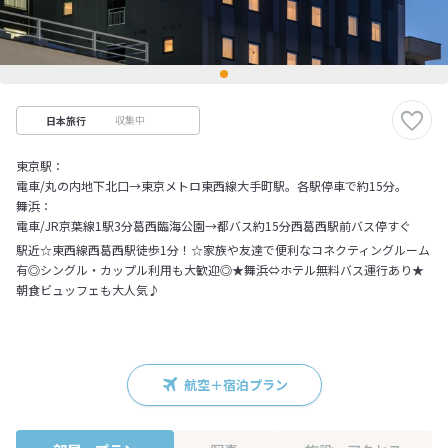
収集中
日本旅行
東京駅：
電車/丸の内地下北口→東京メトロ東西線大手町駅。各駅停車で約15分。
舞浜：
電車/JR京葉線1駅3分葛西臨海公園→都バス約15分西葛西駅前バス停すぐ
駅近☆東西線西葛西駅徒歩1分！☆家族や友達で便利なコネクティングルーム
有◎シングル・カップル利用も大歓迎◎★舞浜⇔ホテル無料バス運行あり★
朝食ビュッフェも大人気♪
航空＋宿泊プラン