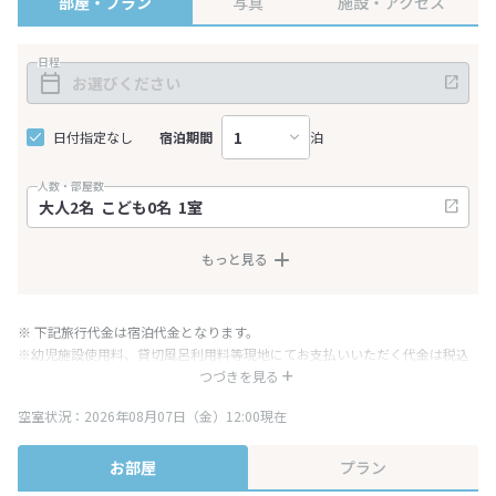
部屋・プラン
写真
施設・アクセス
日程
日付指定なし
宿泊期間
泊
人数・部屋数
もっと見る
※ 下記旅行代金は宿泊代金となります。
※幼児施設使用料、貸切風呂利用料等現地にてお支払いいただく代金は税込
み表記となりますが、消費税増税に伴い代金が一部変更となる場合がござい
つづきを見る
ます。
空室状況：2026年08月07日（金）12:00現在
※表示されている旅行代金・プラン内容は一定時間ごとに更新されます。最
終確認画面でご確認ください。
お部屋
プラン