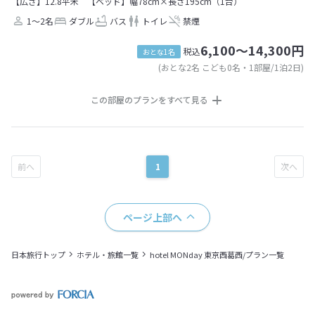
【広さ】12.8平米
【ベッド】幅78cm×長さ195cm（1台）
1～2名
ダブル
バス
トイレ
禁煙
6,100～14,300円
税込
おとな1名
(おとな2名 こども0名・1部屋/1泊2日)
この部屋のプランをすべて見る
1
ページ上部へ
日本旅行トップ
ホテル・旅館一覧
hotel MONday 東京西葛西/プラン一覧