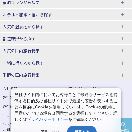
宿泊プランから探す
北海道
ホテル・旅館・宿
から探す
東北
北海道ホテル・旅館
人気の温泉地
から探す
青森県
岩手県
北海道
都道府県から探す
宮城県
秋田県
青森県ホテル・旅館
岩手県ホテル・旅館
湯の川温泉(北海道)
定山渓温泉(北海道)
人気の国内旅行特集
山形県
福島県
宮城県ホテル・旅館
秋田県ホテル・旅館
十勝川温泉(北海道)
阿寒湖温泉(北海道)
北海道旅行・ツアー
東京ディズニーリゾート®への旅
ユニバーサル・スタジオ・ジャパ
一緒に行く人
から探す
ンへの旅
関東
山形県ホテル・旅館
福島県ホテル・旅館
洞爺湖温泉(北海道)
川湯温泉(北海道)
東北
一人旅 国内版
家族・子連れ旅行 国内版
季節の国内旅行特集
温泉旅行
日帰り旅行
東京都
神奈川県
層雲峡温泉(北海道)
知床温泉(北海道)
青森旅行・ツアー
岩手旅行・ツアー
カップル・夫婦旅行 国内版
女子旅 国内版
桜・お花見特集
ゴールデンウィーク（GW）の国内
会社情報
プライバシーポリシー
旅行
当社サイト内においてお客様ごとに最適なサービスを提
埼玉県
千葉県
東京都ホテル・旅館
神奈川県ホテル・旅館
東北
旅行業登録票・約款
規約集
宮城旅行・ツアー
秋田旅行・ツアー
卒業旅行・学生旅行 国内版
供する目的及び当社サイト外で最適な広告を表示するこ
夏休み・お盆の国内旅行
7月の国内旅行
旅行条件書
商標について
とを目的にCookieを使用しています。Cookieの使用に
茨城県
栃木県
埼玉県ホテル・旅館
千葉県ホテル・旅館
花巻温泉(岩手)
蔵王温泉(山形)
山形旅行・ツアー
福島旅行・ツアー
同意いただける場合は同意するを選択してください。詳
ニュースリリース
採用情報
8月の国内旅行
9月の国内旅行
しくは
プライバシーポリシー
をご確認ください。
群馬県
茨城県ホテル・旅館
栃木県ホテル・旅館
かみのやま温泉(山形)
鳴子温泉(宮城)
関東
システムメンテナンスの
サイトマップ
10月の国内旅行
11月の国内旅行
お知らせ
条件変更
北陸
同意しない
同意する