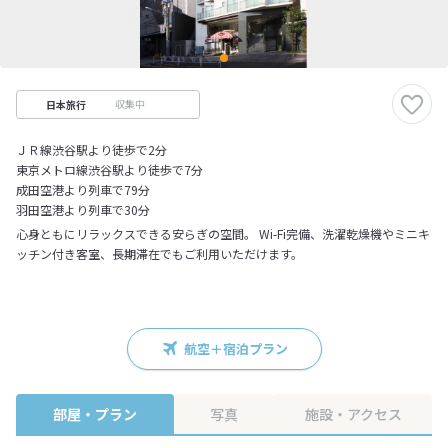
収集中
日本旅行
ＪＲ線渋谷駅より徒歩で2分
東京メトロ線渋谷駅より徒歩で7分
成田空港より列車で79分
羽田空港より列車で30分
心身ともにリラックスできる安らぎの空間。 Wi-Fi完備、洗濯乾燥機やミニキ
ッチン付き客室、長期滞在でもご利用いただけます。
航空＋宿泊プラン
部屋・プラン
写真
施設・アクセス