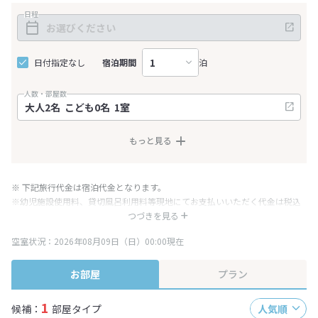
日程
日付指定なし
宿泊期間
泊
人数・部屋数
もっと見る
※ 下記旅行代金は宿泊代金となります。
※幼児施設使用料、貸切風呂利用料等現地にてお支払いいただく代金は税込
み表記となりますが、消費税増税に伴い代金が一部変更となる場合がござい
つづきを見る
ます。
空室状況：2026年08月09日（日）00:00現在
※表示されている旅行代金・プラン内容は一定時間ごとに更新されます。最
終確認画面でご確認ください。
お部屋
プラン
1
候補：
部屋タイプ
人気順