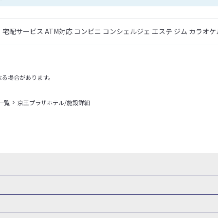
宅配サービス ATM対応 コンビニ コンシェルジェ エステ ジム カラオケ
なる場合があります。
一覧
京王プラザホテル/施設詳細
県
秋田県
山形県
福島県
関東
東京都
神奈川県
埼玉県
県
福井県
甲信越
山梨県
新潟県
長野県
東海
静岡県
ル・旅館
岩手県ホテル・旅館
宮城県ホテル・旅館
秋田県ホテル
府
兵庫県
奈良県
和歌山県
四国
徳島県
高知県
香川県
館
東京都ホテル・旅館
神奈川県ホテル・旅館
埼玉県ホテ