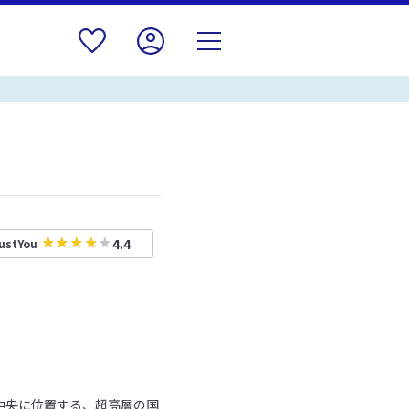
4.4
ustYou
中央に位置する、超高層の国