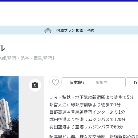
宿泊プラン 検索・予約
ル
京都/新宿・渋谷・目黒/新宿】
日本旅行
収集中
Tr
ＪＲ・私鉄・地下鉄線新宿駅より徒歩で5分
都営大江戸線都庁前駅より徒歩で1分
首都高速４号線道新宿インターより1分
成田空港より空港リムジンバスで120分
羽田空港より空港リムジンバスで60分
超高層ビル群、様々な交通網、新宿新都心の