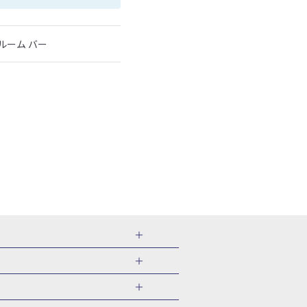
ルーム バー
千葉県
茨城県
岐阜県
愛知県
・旅館
愛媛県
中国
ル・旅館