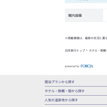
館内設備
※掲載情報は、最新の状況と異
日本旅行トップ
ホテル・旅館
宿泊プランから探す
北海道
東北
青森県
岩手県
宮城
ホテル・旅館・宿
から探す
栃木県
群馬県
北陸
富山県
石川
北海道ホテル・旅館
青森県ホテ
人気の温泉地
から探す
三重県
近畿
滋賀県
京都府
大阪
山形県ホテル・旅館
福島県ホテル・旅