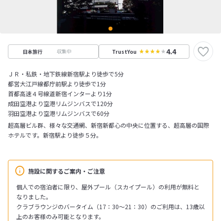
4.4
収集中
日本旅行
TrustYou
ＪＲ・私鉄・地下鉄線新宿駅より徒歩で5分
都営大江戸線都庁前駅より徒歩で1分
首都高速４号線道新宿インターより1分
成田空港より空港リムジンバスで120分
羽田空港より空港リムジンバスで60分
超高層ビル群、様々な交通網、新宿新都心の中央に位置する、超高層の国際
ホテルです。新宿駅より徒歩５分。
施設に関するご案内・ご注意
個人での宿泊者に限り、屋外プール（スカイプール）の利用が無料と
なりました。
クラブラウンジのバータイム（17：30～21：30）のご利用は、13歳以
上のお客様のみ可能となります。