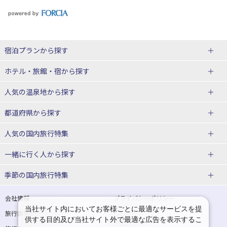
宿泊プランから探す
北海道
ホテル・旅館・宿
から探す
東北
北海道ホテル・旅館
人気の温泉地
から探す
青森県
岩手県
北海道
都道府県から探す
宮城県
秋田県
青森県ホテル・旅館
岩手県ホテル・旅館
湯の川温泉(北海道)
定山渓温泉(北海道)
人気の国内旅行特集
山形県
福島県
宮城県ホテル・旅館
秋田県ホテル・旅館
十勝川温泉(北海道)
阿寒湖温泉(北海道)
北海道旅行・ツアー
東京ディズニーリゾート®への旅
ユニバーサル・スタジオ・ジャパ
一緒に行く人
から探す
ンへの旅
関東
山形県ホテル・旅館
福島県ホテル・旅館
洞爺湖温泉(北海道)
川湯温泉(北海道)
東北
一人旅 国内版
家族・子連れ旅行 国内版
季節の国内旅行特集
温泉旅行
日帰り旅行
東京都
神奈川県
層雲峡温泉(北海道)
知床温泉(北海道)
青森旅行・ツアー
岩手旅行・ツアー
カップル・夫婦旅行 国内版
女子旅 国内版
桜・お花見特集
ゴールデンウィーク（GW）の国内
会社情報
プライバシーポリシー
旅行
当社サイト内においてお客様ごとに最適なサービスを提
埼玉県
千葉県
東京都ホテル・旅館
神奈川県ホテル・旅館
東北
旅行業登録票・約款
規約集
宮城旅行・ツアー
秋田旅行・ツアー
卒業旅行・学生旅行 国内版
供する目的及び当社サイト外で最適な広告を表示するこ
夏休み・お盆の国内旅行
7月の国内旅行