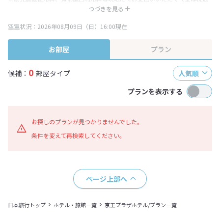
み表記となりますが、消費税増税に伴い代金が一部変更となる場合がござい
つづきを見る
ます。
空室状況：2026年08月09日（日）16:00現在
※表示されている旅行代金・プラン内容は一定時間ごとに更新されます。最
終確認画面でご確認ください。
お部屋
プラン
0
候補：
部屋タイプ
人気順
プランを表示する
お探しのプランが見つかりませんでした。
条件を変えて再検索してください。
ページ上部へ
日本旅行トップ
ホテル・旅館一覧
京王プラザホテル/プラン一覧