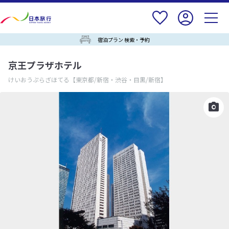
宿泊プラン 検索・予約
京王プラザホテル
けいおうぷらざほてる
【東京都/新宿・渋谷・目黒/新宿】