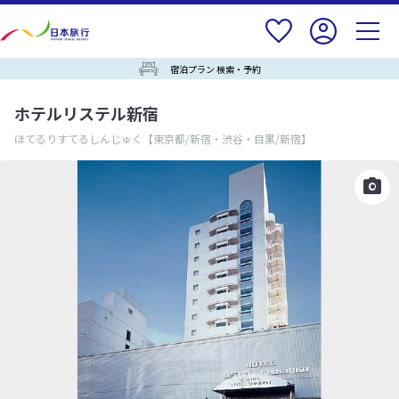
宿泊プラン 検索・予約
ホテルリステル新宿
ほてるりすてるしんじゅく
【東京都/新宿・渋谷・目黒/新宿】