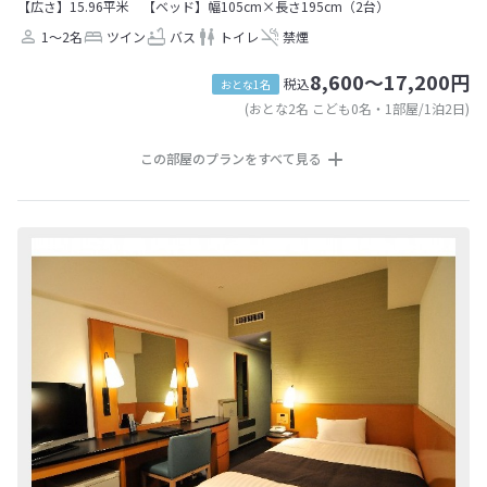
【広さ】15.96平米
【ベッド】幅105cm×長さ195cm（2台）
1～2名
ツイン
バス
トイレ
禁煙
8,600～17,200円
税込
おとな1名
(おとな2名 こども0名・1部屋/1泊2日)
この部屋のプランをすべて見る