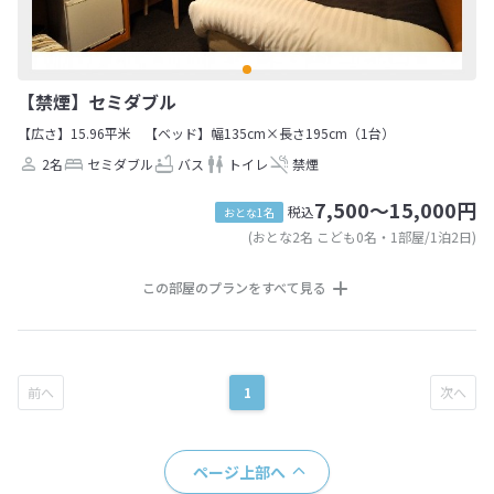
【禁煙】セミダブル
【広さ】15.96平米
【ベッド】幅135cm×長さ195cm（1台）
2名
セミダブル
バス
トイレ
禁煙
7,500～15,000円
税込
おとな1名
(おとな2名 こども0名・1部屋/1泊2日)
この部屋のプランをすべて見る
1
ページ上部へ