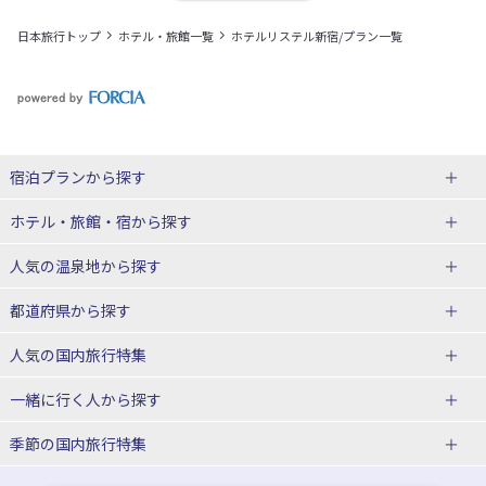
日本旅行トップ
ホテル・旅館一覧
ホテルリステル新宿/プラン一覧
宿泊プランから探す
北海道
ホテル・旅館・宿
から探す
東北
北海道ホテル・旅館
人気の温泉地
から探す
青森県
岩手県
北海道
都道府県から探す
宮城県
秋田県
青森県ホテル・旅館
岩手県ホテル・旅館
湯の川温泉(北海道)
定山渓温泉(北海道)
人気の国内旅行特集
山形県
福島県
宮城県ホテル・旅館
秋田県ホテル・旅館
十勝川温泉(北海道)
阿寒湖温泉(北海道)
北海道旅行・ツアー
東京ディズニーリゾート®への旅
ユニバーサル・スタジオ・ジャパ
一緒に行く人
から探す
ンへの旅
関東
山形県ホテル・旅館
福島県ホテル・旅館
洞爺湖温泉(北海道)
川湯温泉(北海道)
東北
一人旅 国内版
家族・子連れ旅行 国内版
季節の国内旅行特集
温泉旅行
日帰り旅行
東京都
神奈川県
層雲峡温泉(北海道)
知床温泉(北海道)
青森旅行・ツアー
岩手旅行・ツアー