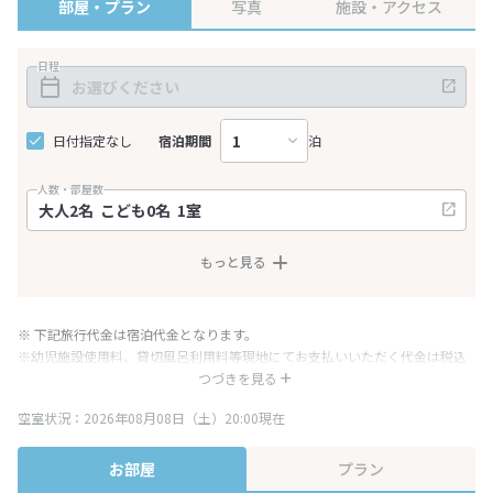
部屋・プラン
写真
施設・アクセス
日程
日付指定なし
宿泊期間
泊
人数・部屋数
もっと見る
※ 下記旅行代金は宿泊代金となります。
※幼児施設使用料、貸切風呂利用料等現地にてお支払いいただく代金は税込
み表記となりますが、消費税増税に伴い代金が一部変更となる場合がござい
つづきを見る
ます。
空室状況：2026年08月08日（土）20:00現在
※表示されている旅行代金・プラン内容は一定時間ごとに更新されます。最
終確認画面でご確認ください。
お部屋
プラン