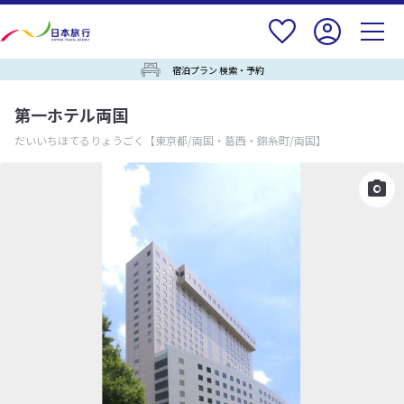
宿泊プラン 検索・予約
第一ホテル両国
だいいちほてるりょうごく
【東京都/両国・葛西・錦糸町/両国】