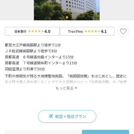
4.0
4.1
日本旅行
TrustYou
都営大江戸線両国駅より徒歩で1分
ＪＲ総武線両国駅より徒歩で8分
首都高速 ６号線道向島インターより15分
首都高速 ７号線道錦糸町インターより15分
羽田空港より列車で50分
下町の雰囲気が残る大相撲聖地両国。「両国国技館」をはじめとし、歴史に
名を残す偉人達を感じることができる空間のひとつ「北斎美術館」や「吉良
邸後」のほか「江戸東京博物館」や、「旧安田庭園」、「花火資料館」な
もっと見る
ど、江戸の情緒を残すお楽しみスポットがたくさんあります。客室は全室１
４階以上。「客室から楽しむ」をコンセプトに、東京スカイツリー側からの
客室は地上から見るのとはひと味違う景観をお楽しみいただけます。
航空＋宿泊プラン