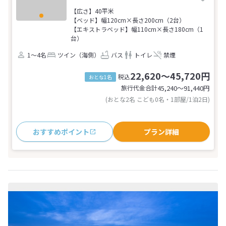
【広さ】40平米
【ベッド】幅120cm×長さ200cm（2台）
【エキストラベッド】幅110cm×長さ180cm（1
台）
1～4名
ツイン（海側）
バス
トイレ
禁煙
22,620～45,720円
税込
おとな1名
旅行代金合計
45,240〜91,440
円
(おとな2名 こども0名・1部屋/1泊2日)
おすすめポイント
プラン詳細