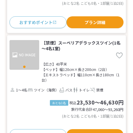
(おとな2名 こども0名・1部屋/1泊2日)
おすすめポイント
プラン詳細
【禁煙】スーペリアデラックスツイン(1名
～4名1室)
【広さ】40平米
【ベッド】幅120cm×長さ200cm（2台）
【エキストラベッド】幅110cm×長さ180cm（1
台）
1～4名
ツイン（海側）
バス
トイレ
禁煙
23,530～46,630円
税込
おとな1名
旅行代金合計
47,060〜93,260
円
(おとな2名 こども0名・1部屋/1泊2日)