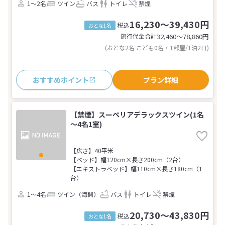
1～2名
ツイン
バス
トイレ
禁煙
16,230～39,430円
税込
おとな1名
旅行代金合計
32,460〜78,860
円
(おとな2名 こども0名・1部屋/1泊2日)
おすすめポイント
プラン詳細
【禁煙】スーペリアデラックスツイン(1名
～4名1室)
【広さ】40平米
【ベッド】幅120cm×長さ200cm（2台）
【エキストラベッド】幅110cm×長さ180cm（1
台）
1～4名
ツイン（海側）
バス
トイレ
禁煙
20,730～43,830円
税込
おとな1名