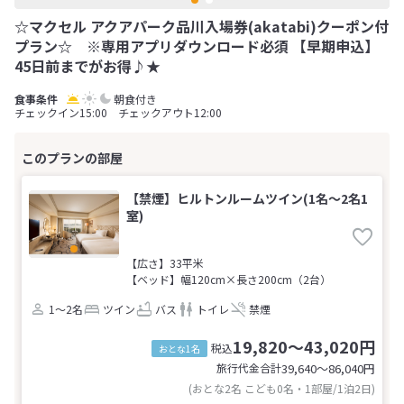
☆マクセル アクアパーク品川入場券(akatabi)クーポン付
プラン☆ ※専用アプリダウンロード必須 【早期申込】
45日前までがお得♪★
朝食付き
チェックイン15:00 チェックアウト12:00
【禁煙】ヒルトンルームツイン(1名～2名1
室)
【広さ】33平米
【ベッド】幅120cm×長さ200cm（2台）
1～2名
ツイン
バス
トイレ
禁煙
19,820～43,020円
税込
おとな1名
旅行代金合計
39,640〜86,040
円
(おとな2名 こども0名・1部屋/1泊2日)