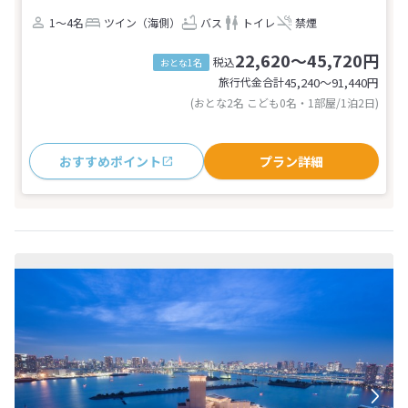
1～4名
ツイン（海側）
バス
トイレ
禁煙
22,620～45,720円
税込
おとな1名
旅行代金合計
45,240〜91,440
円
(おとな2名 こども0名・1部屋/1泊2日)
おすすめポイント
プラン詳細