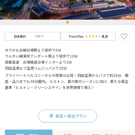
4.0
収集中
日本旅行
TrustYou
ゆりかもめ線台場駅より徒歩で0分
りんかい線東京テレポート駅より徒歩で10分
首都高速 台場線道台場インターより3分
羽田空港より空港リムジンバスで20分
プライベートバルコニーからの夜景は必見！羽田空港からバスで約20分、銀
座・品川までも30分圏内。 ヒルトン、夏の旅行シーズンに向け、新たな衛生
基準「ヒルトン・クリーンステイ」を世界規模で導入！
航空＋宿泊プラン