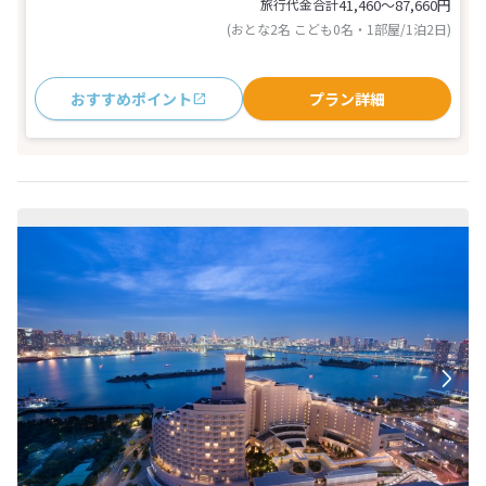
旅行代金合計
41,460〜87,660
円
(おとな2名 こども0名・1部屋/1泊2日)
おすすめポイント
プラン詳細