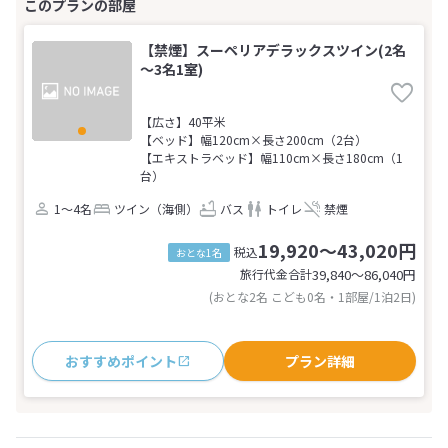
【禁煙】スーペリアデラックスツイン(2名
～3名1室)
【広さ】40平米
【ベッド】幅120cm×長さ200cm（2台）
【エキストラベッド】幅110cm×長さ180cm（1
台）
1～4名
ツイン（海側）
バス
トイレ
禁煙
19,920～43,020円
税込
おとな1名
旅行代金合計
39,840〜86,040
円
(おとな2名 こども0名・1部屋/1泊2日)
おすすめポイント
プラン詳細