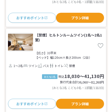
(おとな2名 こども0名・1部屋/1泊2日)
おすすめポイント
プラン詳細
【禁煙】ヒルトンルームツイン(1名～2名1
室)
【広さ】33平米
【ベッド】幅120cm×長さ200cm（2台）
1～2名
ツイン
バス
トイレ
禁煙
18,030～41,130円
税込
おとな1名
旅行代金合計
36,060〜82,260
円
(おとな2名 こども0名・1部屋/1泊2日)
おすすめポイント
プラン詳細