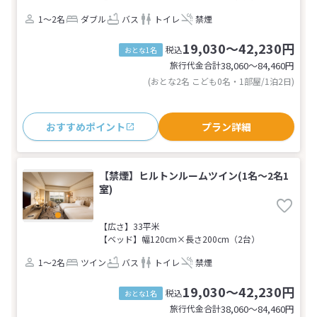
1～2名
ダブル
バス
トイレ
禁煙
19,030～42,230円
税込
おとな1名
旅行代金合計
38,060〜84,460
円
(おとな2名 こども0名・1部屋/1泊2日)
おすすめポイント
プラン詳細
【禁煙】ヒルトンルームツイン(1名～2名1
室)
【広さ】33平米
【ベッド】幅120cm×長さ200cm（2台）
1～2名
ツイン
バス
トイレ
禁煙
19,030～42,230円
税込
おとな1名
旅行代金合計
38,060〜84,460
円