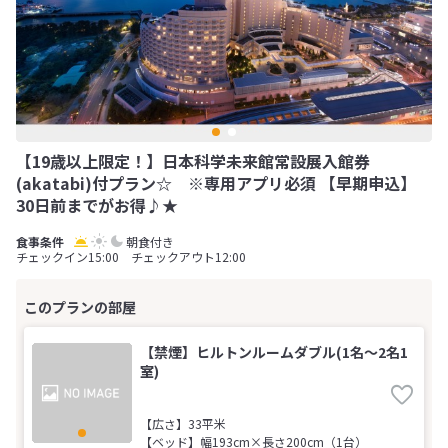
【19歳以上限定！】日本科学未来館常設展入館券
(akatabi)付プラン☆ ※専用アプリ必須 【早期申込】
30日前までがお得♪★
朝食付き
チェックイン15:00 チェックアウト12:00
【禁煙】ヒルトンルームダブル(1名～2名1
室)
【広さ】33平米
【ベッド】幅193cm×長さ200cm（1台）