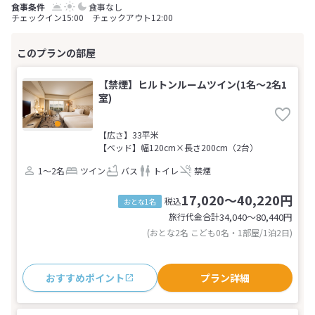
食事なし
チェックイン15:00 チェックアウト12:00
【禁煙】ヒルトンルームツイン(1名～2名1
室)
【広さ】33平米
【ベッド】幅120cm×長さ200cm（2台）
1～2名
ツイン
バス
トイレ
禁煙
17,020～40,220円
税込
おとな1名
旅行代金合計
34,040〜80,440
円
(おとな2名 こども0名・1部屋/1泊2日)
おすすめポイント
プラン詳細