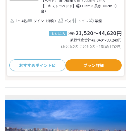
【ベッド】幅120cm×長さ200cm（2台）
【エキストラベッド】幅110cm×長さ180cm（1
台）
1～4名
ツイン（海側）
バス
トイレ
禁煙
21,520～44,620円
税込
おとな1名
旅行代金合計
43,040〜89,240
円
(おとな2名 こども0名・1部屋/1泊2日)
おすすめポイント
プラン詳細