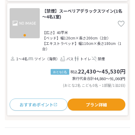
【禁煙】スーペリアデラックスツイン(1名
～4名1室)
【広さ】40平米
【ベッド】幅120cm×長さ200cm（2台）
【エキストラベッド】幅110cm×長さ180cm（1
台）
1～4名
ツイン（海側）
バス
トイレ
禁煙
22,430～45,530円
税込
おとな1名
旅行代金合計
44,860〜91,060
円
(おとな2名 こども0名・1部屋/1泊2日)
おすすめポイント
プラン詳細