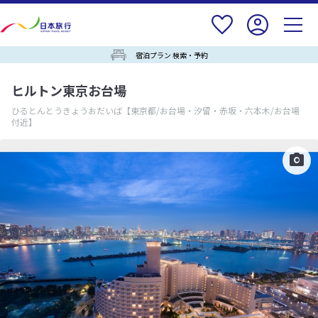
宿泊プラン 検索・予約
ヒルトン東京お台場
ひるとんとうきょうおだいば
【東京都/お台場・汐留・赤坂・六本木/お台場
付近】