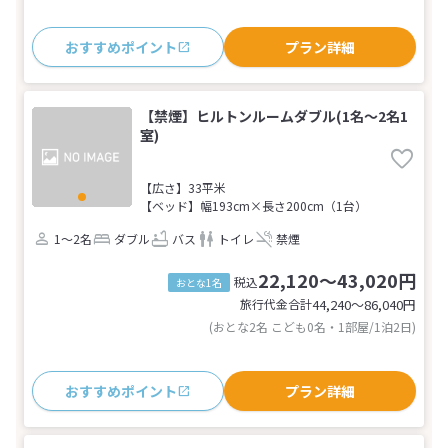
おすすめポイント
プラン詳細
【禁煙】ヒルトンルームダブル(1名～2名1
室)
【広さ】33平米
【ベッド】幅193cm×長さ200cm（1台）
1～2名
ダブル
バス
トイレ
禁煙
22,120～43,020円
税込
おとな1名
旅行代金合計
44,240〜86,040
円
(おとな2名 こども0名・1部屋/1泊2日)
おすすめポイント
プラン詳細