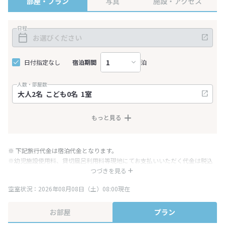
部屋・プラン
写真
施設・アクセス
日程
日付指定なし
宿泊期間
泊
人数・部屋数
もっと見る
※ 下記旅行代金は宿泊代金となります。
※幼児施設使用料、貸切風呂利用料等現地にてお支払いいただく代金は税込
み表記となりますが、消費税増税に伴い代金が一部変更となる場合がござい
つづきを見る
ます。
空室状況：2026年08月08日（土）08:00現在
※表示されている旅行代金・プラン内容は一定時間ごとに更新されます。最
終確認画面でご確認ください。
お部屋
プラン