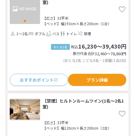
室)
【広さ】33平米
【ベッド】幅193cm×長さ200cm（1台）
1～2名
ダブル
バス
トイレ
禁煙
16,230～39,430円
税込
おとな1名
旅行代金合計
32,460〜78,860
円
(おとな2名 こども0名・1部屋/1泊2日)
おすすめポイント
プラン詳細
【禁煙】ヒルトンルームツイン(1名～2名1
室)
【広さ】33平米
【ベッド】幅120cm×長さ200cm（2台）