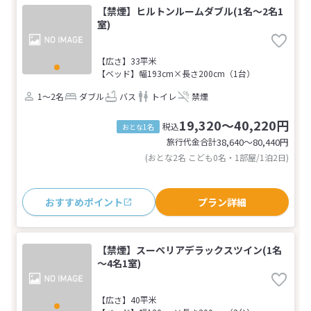
【禁煙】ヒルトンルームダブル(1名～2名1
室)
【広さ】33平米
【ベッド】幅193cm×長さ200cm（1台）
1～2名
ダブル
バス
トイレ
禁煙
19,320～40,220円
税込
おとな1名
旅行代金合計
38,640〜80,440
円
(おとな2名 こども0名・1部屋/1泊2日)
おすすめポイント
プラン詳細
【禁煙】スーペリアデラックスツイン(1名
～4名1室)
【広さ】40平米