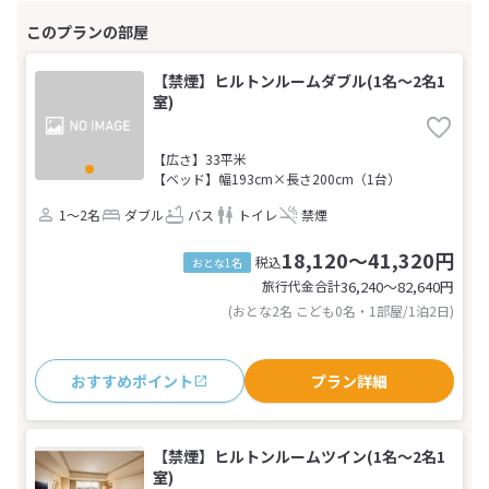
【禁煙】ヒルトンルームダブル(1名～2名1
室)
【広さ】33平米
【ベッド】幅193cm×長さ200cm（1台）
1～2名
ダブル
バス
トイレ
禁煙
18,120～41,320円
税込
おとな1名
旅行代金合計
36,240〜82,640
円
(おとな2名 こども0名・1部屋/1泊2日)
おすすめポイント
プラン詳細
【禁煙】ヒルトンルームツイン(1名～2名1
室)