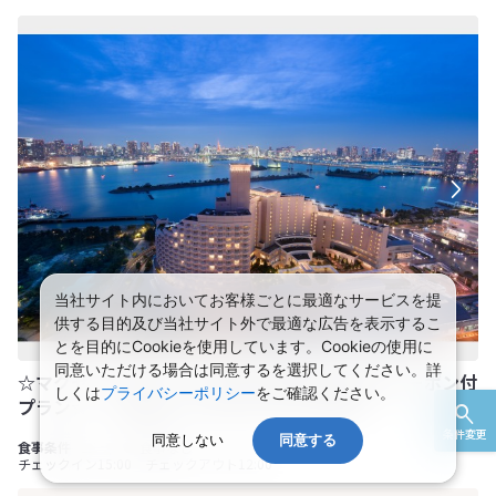
当社サイト内においてお客様ごとに最適なサービスを提
供する目的及び当社サイト外で最適な広告を表示するこ
とを目的にCookieを使用しています。Cookieの使用に
同意いただける場合は同意するを選択してください。詳
☆マクセル アクアパーク品川入場券(akatabi)クーポン付
しくは
プライバシーポリシー
をご確認ください。
プラン☆ ※専用アプリダウンロード必須 －
条件変更
同意しない
同意する
食事なし
チェックイン15:00 チェックアウト12:00