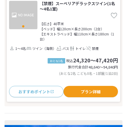
【禁煙】スーペリアデラックスツイン(1名
～4名1室)
【広さ】40平米
【ベッド】幅120cm×長さ200cm（2台）
【エキストラベッド】幅110cm×長さ180cm（1
台）
1～4名
ツイン（海側）
バス
トイレ
禁煙
24,320～47,420円
税込
おとな1名
旅行代金合計
48,640〜94,840
円
(おとな2名 こども0名・1部屋/1泊2日)
おすすめポイント
プラン詳細