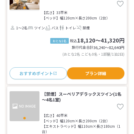
【広さ】33平米
【ベッド】幅120cm×長さ200cm（2台）
1～2名
ツイン
バス
トイレ
禁煙
18,120～41,320円
税込
おとな1名
旅行代金合計
36,240〜82,640
円
(おとな2名 こども0名・1部屋/1泊2日)
おすすめポイント
プラン詳細
【禁煙】スーペリアデラックスツイン(1名
～4名1室)
【広さ】40平米
【ベッド】幅120cm×長さ200cm（2台）
【エキストラベッド】幅110cm×長さ180cm（1
台）