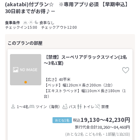
(akatabi)付プラン☆ ※専用アプリ必須 【早期申込】
30日前までがお得♪－
食事なし
チェックイン15:00 チェックアウト12:00
【禁煙】スーペリアデラックスツイン(2名
～3名1室)
【広さ】40平米
【ベッド】幅120cm×長さ200cm（2台）
【エキストラベッド】幅110cm×長さ180cm（1
台）
1～4名
ツイン（海側）
バス
トイレ
禁煙
19,130～42,230円
税込
おとな1名
旅行代金合計
38,260〜84,460
円
(おとな2名 こども0名・1部屋/1泊2日)