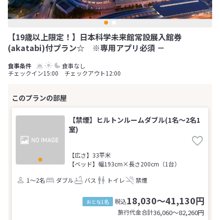
【19歳以上限定！】日本科学未来館常設展入館券
(akatabi)付プラン☆ ※専用アプリ必須 －
食事なし
チェックイン15:00 チェックアウト12:00
【禁煙】ヒルトンルームダブル(1名～2名1
室)
【広さ】33平米
【ベッド】幅193cm×長さ200cm（1台）
1～2名
ダブル
バス
トイレ
禁煙
18,030～41,130円
税込
おとな1名
旅行代金合計
36,060〜82,260
円