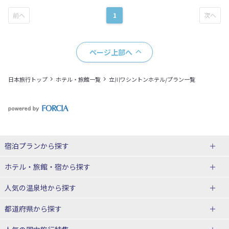
1
ページ上部へ
日本旅行トップ
ホテル・旅館一覧
立川ワシントンホテル/プラン一覧
宿泊プランから探す
北海道
ホテル・旅館・宿
から探す
東北
北海道ホテル・旅館
人気の温泉地
から探す
青森県
岩手県
北海道
都道府県から探す
宮城県
秋田県
青森県ホテル・旅館
岩手県ホテル・旅館
湯の川温泉(北海道)
定山渓温泉(北海道)