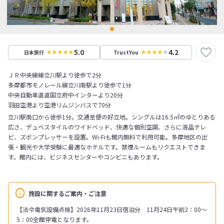
5.0
4.2
日本旅行
TrustYou
ＪＲ中央線線立川駅より徒歩で2分
多摩都市モノレール線立川南駅より徒歩で1分
中央自動車道道国立府中インターより20分
羽田空港より空港リムジンバスで70分
立川駅南口から徒歩1分。交通至便の好立地。シングルは16.5㎡のゆとりある
広さ、デュベスタイルのワイドベッド、快適な個別空調、さらに液晶テレ
ビ、ズボンプレッサーを設置。Wi-Fiも館内無料で利用可能。多摩地区の出
張・観光や大学受験に最適なホテルです。禁煙ルームもリクエストできま
す。館内には、ビジネスセンターやコンビニもあります。
施設に関するご案内・ご注意
【法令電気設備点検】2026年11月23日宿泊分 11月24日午前2：00～
5：00全館停電となります。