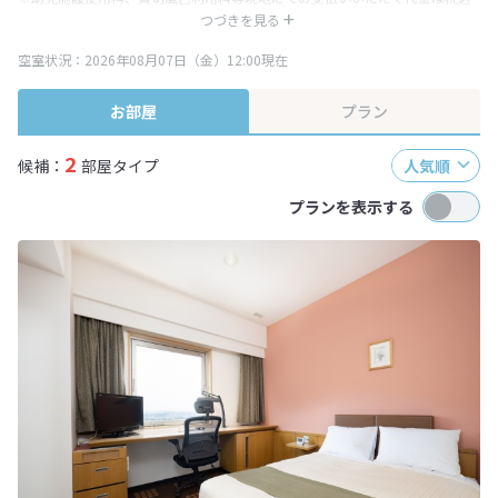
み表記となりますが、消費税増税に伴い代金が一部変更となる場合がござい
つづきを見る
ます。
空室状況：2026年08月07日（金）12:00現在
※表示されている旅行代金・プラン内容は一定時間ごとに更新されます。最
終確認画面でご確認ください。
お部屋
プラン
2
候補：
部屋タイプ
人気順
プランを表示する