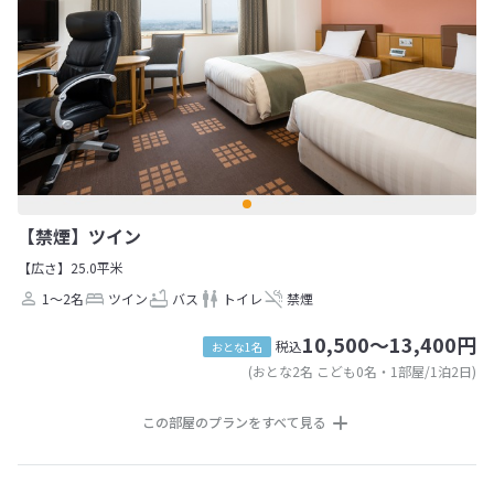
【禁煙】ツイン
【広さ】25.0平米
1～2名
ツイン
バス
トイレ
禁煙
10,500～13,400円
税込
おとな1名
(おとな2名 こども0名・1部屋/1泊2日)
この部屋のプランをすべて見る