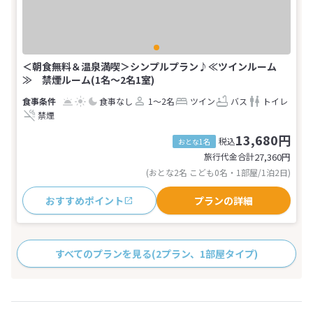
＜朝食無料＆温泉満喫＞シンプルプラン♪≪ツインルーム
≫ 禁煙ルーム(1名～2名1室)
食事なし
1～2名
ツイン
バス
トイレ
禁煙
13,680円
税込
おとな1名
旅行代金合計
27,360
円
(おとな2名 こども0名・1部屋/1泊2日)
おすすめポイント
プランの詳細
すべてのプランを見る
(2プラン、1部屋タイプ)