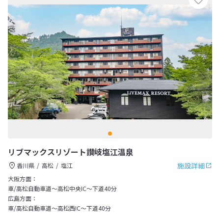
リブマックスリゾート讃岐塩江温泉
施設詳細
香川県
高松
塩江
大阪方面：
車/高松自動車道～高松中央IC～下道40分
広島方面：
車/高松自動車道～高松西IC～下道40分