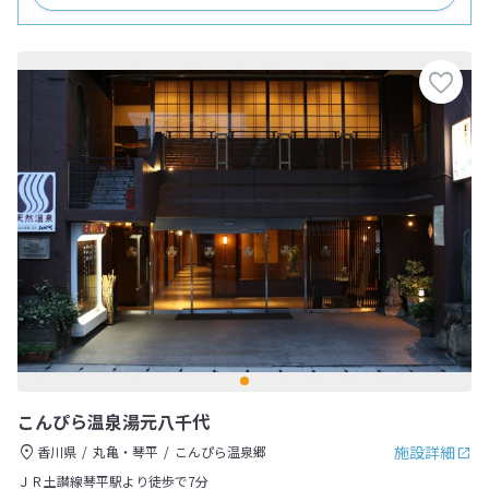
こんぴら温泉湯元八千代
施設詳細
香川県
丸亀・琴平
こんぴら温泉郷
ＪＲ土讃線琴平駅より徒歩で7分