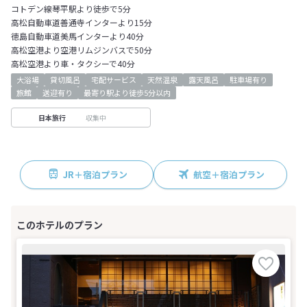
コトデン線琴平駅より徒歩で5分
高松自動車道善通寺インターより15分
徳島自動車道美馬インターより40分
高松空港より空港リムジンバスで50分
高松空港より車・タクシーで40分
大浴場
貸切風呂
宅配サービス
天然温泉
露天風呂
駐車場有り
旅館
送迎有り
最寄り駅より徒歩5分以内
収集中
日本旅行
JR＋宿泊プラン
航空＋宿泊プラン