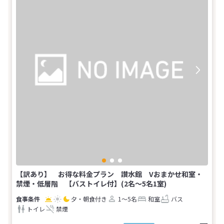
【訳あり】 お得な料金プラン 讃水館 Vおまかせ和室・
禁煙・低層階 【バストイレ付】(2名～5名1室)
夕・朝食付き
1～5名
和室
バス
トイレ
禁煙