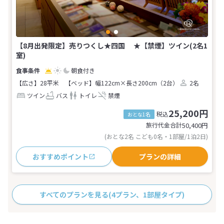
【8月出発限定】売りつくし★四国 ★【禁煙】ツイン(2名1
室)
朝食付き
【広さ】28平米
【ベッド】幅122cm×長さ200cm（2台）
2名
ツイン
バス
トイレ
禁煙
25,200円
税込
おとな1名
旅行代金合計
50,400
円
(おとな2名 こども0名・1部屋/1泊2日)
おすすめポイント
プランの詳細
すべてのプランを見る
(4プラン、1部屋タイプ)