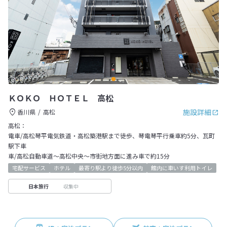
ＫＯＫＯ ＨＯＴＥＬ 高松
施設詳細
香川県
高松
高松：
電車/高松琴平電気鉄道・高松築港駅まで徒歩、琴電琴平行乗車約5分、瓦町
駅下車
車/高松自動車道～高松中央～市街地方面に進み車で約15分
宅配サービス
ホテル
最寄り駅より徒歩5分以内
館内に車いす利用トイレ
収集中
日本旅行