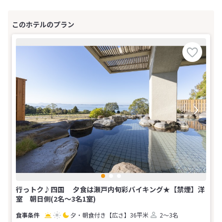
行っトク♪四国 夕食は瀬戸内旬彩バイキング★【禁煙】洋
室 朝日側(2名～3名1室)
夕・朝食付き
【広さ】36平米
2～3名