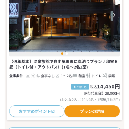
【通年基本】温泉旅館で自由気ままに素泊りプラン♪和室６
畳（トイレ付・アウトバス）(1名～2名1室)
食事なし
1～2名
和室
トイレ
禁煙
14,450円
税込
おとな1名
旅行代金合計
28,900
円
(おとな2名 こども0名・1部屋/1泊2日)
おすすめポイント
プランの詳細