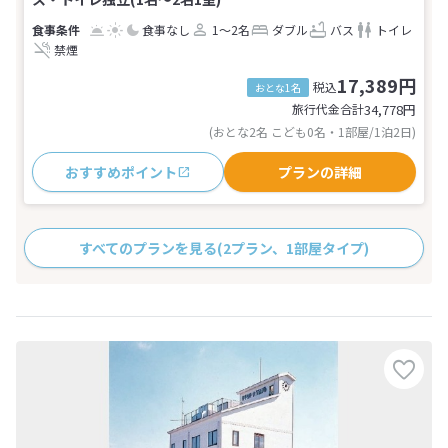
食事なし
1～2名
ダブル
バス
トイレ
禁煙
17,389円
税込
おとな1名
旅行代金合計
34,778
円
(おとな2名 こども0名・1部屋/1泊2日)
おすすめポイント
プランの詳細
すべてのプランを見る
(2プラン、1部屋タイプ)