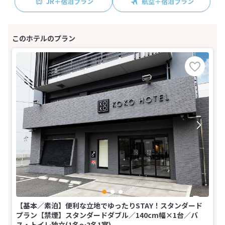
JR＋宿泊プラン
航空＋宿泊プラン
【基本／素泊】便利な立地でゆったりSTAY！スタンダード
プラン【禁煙】スタンダードダブル／140cm幅×1台／バ
ス・トイレ独立(1名～2名1室)