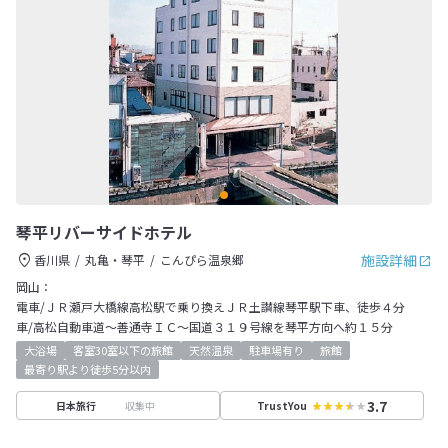
琴平リバーサイドホテル
施設詳細
香川県
丸亀・琴平
こんぴら温泉郷
岡山：
電車/ＪＲ瀬戸大橋線高松駅で乗り換えＪＲ土讃線琴平駅下車、徒歩４分
車/高松自動車道～善通寺ＩＣ～国道３１９号線を琴平方向へ約１５分
大浴場
客室30室以下の旅館
天然温泉
駐車場有り
旅館
最寄り駅より徒歩5分以内
3.7
収集中
日本旅行
TrustYou