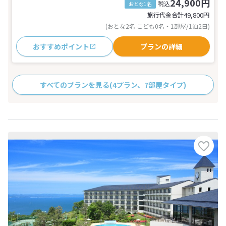
24,900円
税込
おとな1名
旅行代金合計
49,800
円
(おとな2名 こども0名・1部屋/1泊2日)
おすすめポイント
プランの詳細
すべてのプランを見る
(4プラン、7部屋タイプ)