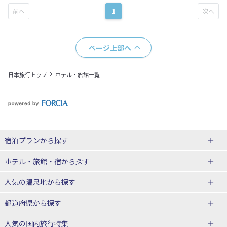
1
ページ上部へ
日本旅行トップ
ホテル・旅館一覧
宿泊プランから探す
北海道
ホテル・旅館・宿
から探す
東北
北海道ホテル・旅館
人気の温泉地
から探す
青森県
岩手県
北海道
都道府県から探す
宮城県
秋田県
青森県ホテル・旅館
岩手県ホテル・旅館
湯の川温泉(北海道)
定山渓温泉(北海道)
人気の国内旅行特集