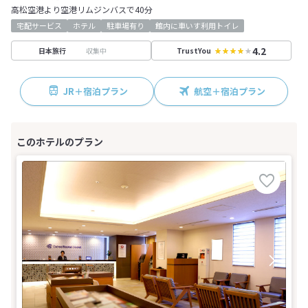
高松空港より空港リムジンバスで40分
宅配サービス
ホテル
駐車場有り
館内に車いす利用トイレ
4.2
収集中
日本旅行
TrustYou
JR＋宿泊プラン
航空＋宿泊プラン