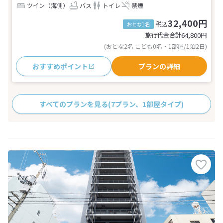
ツイン（海側）
バス
トイレ
禁煙
32,400円
税込
おとな1名
旅行代金合計
64,800
円
(おとな2名 こども0名・1部屋/1泊2日)
おすすめポイント
プランの詳細
すべてのプランを見る
(7プラン、1部屋タイプ)