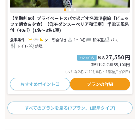
【早期割60】プライベートスパで過ごす名湯温宿旅【ビュッ
フェ朝食＆夕食】【洋モダンスーペリア和洋室】 半露天風呂
付（40㎡）(1名～3名1室)
夕・朝食付き
1～3名
和洋室
バス
トイレ
禁煙
27,550円
税込
おとな1名
旅行代金合計
55,100
円
(おとな2名 こども0名・1部屋/1泊2日)
おすすめポイント
プランの詳細
すべてのプランを見る
(7プラン、1部屋タイプ)