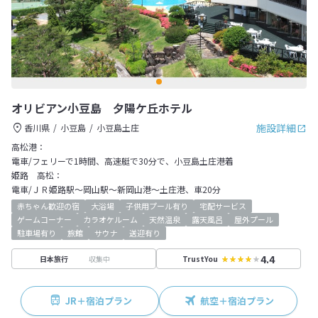
オリビアン小豆島 夕陽ケ丘ホテル
施設詳細
香川県
小豆島
小豆島土庄
高松港：
電車/フェリーで1時間、高速艇で30分で、小豆島土庄港着
姫路 高松：
電車/ＪＲ姫路駅～岡山駅～新岡山港～土庄港、車20分
赤ちゃん歓迎の宿
大浴場
子供用プール有り
宅配サービス
ゲームコーナー
カラオケルーム
天然温泉
露天風呂
屋外プール
駐車場有り
旅館
サウナ
送迎有り
4.4
収集中
日本旅行
TrustYou
JR＋宿泊プラン
航空＋宿泊プラン