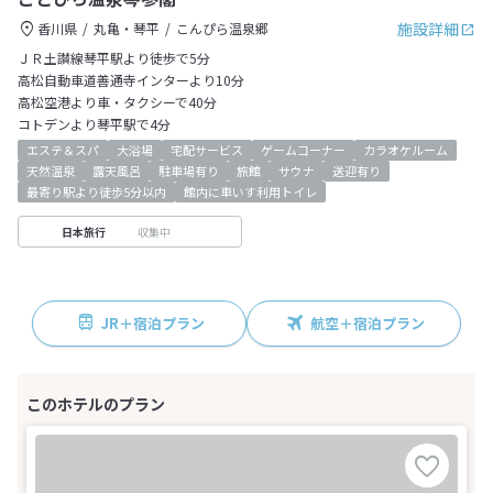
施設詳細
香川県
丸亀・琴平
こんぴら温泉郷
ＪＲ土讃線琴平駅より徒歩で5分
高松自動車道善通寺インターより10分
高松空港より車・タクシーで40分
コトデンより琴平駅で4分
エステ＆スパ
大浴場
宅配サービス
ゲームコーナー
カラオケルーム
天然温泉
露天風呂
駐車場有り
旅館
サウナ
送迎有り
最寄り駅より徒歩5分以内
館内に車いす利用トイレ
収集中
日本旅行
JR＋宿泊プラン
航空＋宿泊プラン