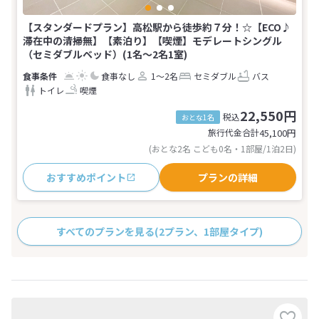
【スタンダードプラン】高松駅から徒歩約７分！☆【ECO♪
滞在中の清掃無】【素泊り】【喫煙】モデレートシングル
（セミダブルベッド）(1名～2名1室)
食事なし
1～2名
セミダブル
バス
トイレ
喫煙
22,550円
税込
おとな1名
旅行代金合計
45,100
円
(おとな2名 こども0名・1部屋/1泊2日)
おすすめポイント
プランの詳細
すべてのプランを見る
(2プラン、1部屋タイプ)