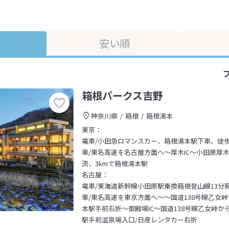
安い順
箱根パークス吉野
神奈川県
箱根
箱根湯本
東京：
電車/小田急ロマンスカー、箱根湯本駅下車、徒歩
車/東名高速を名古屋方面へ～厚木IC～小田原厚木
流、3kmで箱根湯本駅
名古屋：
電車/東海道新幹線小田原駅乗換箱根登山線13分
車/東名高速を東京方面へ～～国道138号線乙女
本駅手前右折～御殿場IC～国道138号線乙女峠か
駅手前温泉場入口/日産レンタカー右折