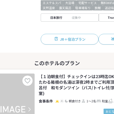
エステ＆スパ
大浴場
宅配サービス
無料WiF
天然温泉
露天風呂
駐車場有り
旅館
送迎有
日本旅行
収集中
Tru
JR＋宿泊プラン
【１泊朝食付】チェックインは23時迄O
たわる箱根の名湯は深夜2時までご利用
呂付 和モダンツイン（バス/トイレ付/禁煙
室)
朝食付き
1～2名
和室
おとな