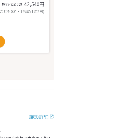
42,540
円
旅行代金合計
 こども0名・1部屋/1泊2日)
施設詳細
分