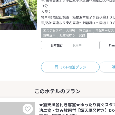
車/東名高速より小田原厚木道路～箱根口I.C～国
０分
大阪：
電車/箱根登山鉄道 箱根湯本駅より徒歩約１０
車/名神高速より東名高速～御殿場I.C～国道１
エステ＆スパ
大浴場
貸切風呂
宅配サービス
露天風呂
駐車場有り
旅館
日本旅行
収集中
Tru
JR＋宿泊プラン
★露天風呂付き客室★ゆったり寛ぐスタ
泊二食・飲み放題付【露天風呂付き】DXダ