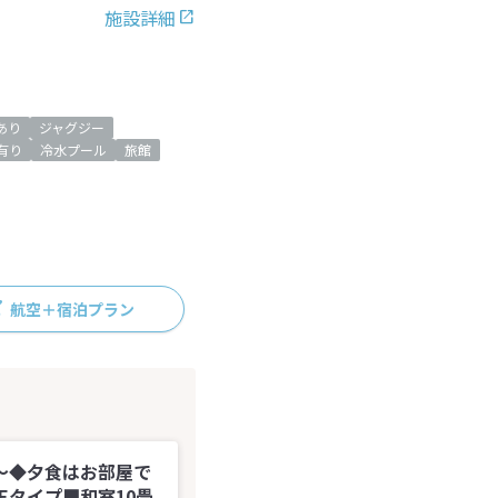
施設詳細
iあり
ジャグジー
有り
冷水プール
旅館
航空＋宿泊プラン
～◆夕食はお部屋で
Eタイプ■和室10畳