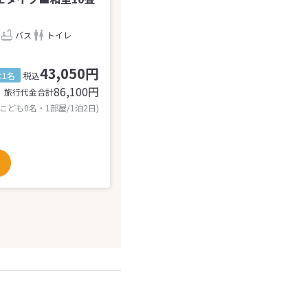
バス
トイレ
43,050円
1名
税込
86,100
円
旅行代金合計
 こども0名・1部屋/1泊2日)