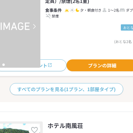
定員）/禁煙(2名1室)
夕・朝食付き
1～2名
ダブ
禁煙
おとな
(おとな2名
おすすめポイント
プランの詳細
すべてのプランを見る
(1プラン、1部屋タイプ)
ホテル南風荘