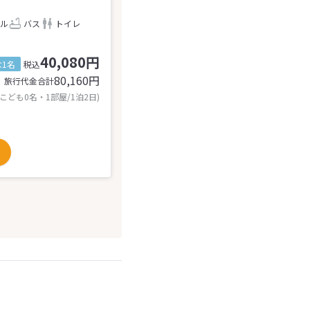
ル
バス
トイレ
40,080円
1名
税込
80,160
円
旅行代金合計
 こども0名・1部屋/1泊2日)