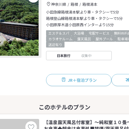
神奈川県
箱根
箱根湯本
小田急線箱根湯本駅より車・タクシーで5分
箱根登山線箱根湯本駅より車・タクシーで5分
小田原厚木道小田原西インターより15分
エステ＆スパ
大浴場
宅配サービス
無料WiF
カラオケルーム
露天風呂
屋外プール
駐車場
送迎有り
日本旅行
収集中
JR＋宿泊プラン
【温泉露天風呂付客室】～純和室１０畳
お食事◆朝食は食事処■禁煙/露天風呂付