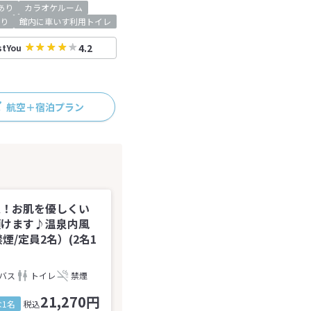
iあり
カラオケルーム
り
館内に車いす利用トイレ
4.2
stYou
航空＋宿泊プラン
K！お肌を優しくい
頂けます♪温泉内風
/定員2名）(2名1
バス
トイレ
禁煙
21,270円
1名
税込