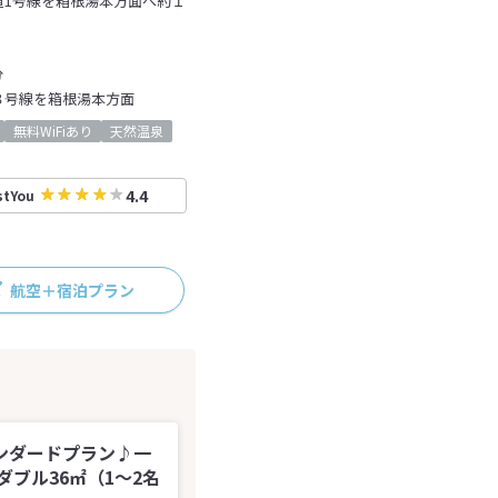
道1号線を箱根湯本方面へ約１
分
３８号線を箱根湯本方面
無料WiFiあり
天然温泉
4.4
stYou
航空＋宿泊プラン
ンダードプラン♪一
ブル36㎡（1～2名