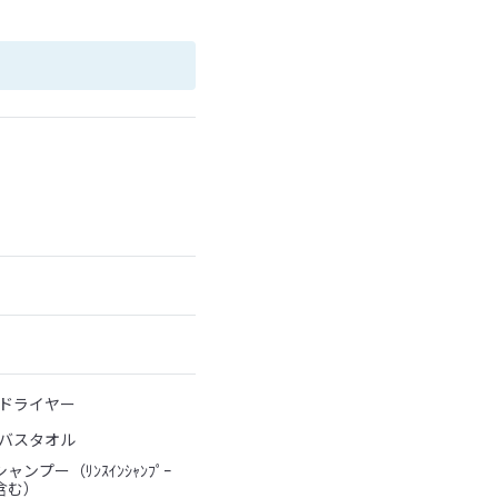
ドライヤー
バスタオル
シャンプー（ﾘﾝｽｲﾝｼｬﾝﾌﾟｰ
含む）