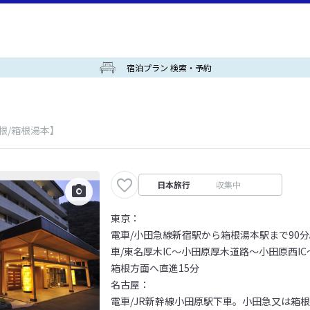
宿泊プラン 検索・予約
根/箱根湯本】
日本旅行
収集中
東京：
電車/小田急線新宿駅から箱根湯本駅まで90
車/東名厚木IC～小田原厚木道路～小田原西IC
箱根方面へ直進15分
名古屋：
電車/JR新幹線小田原駅下車。小田急又は箱