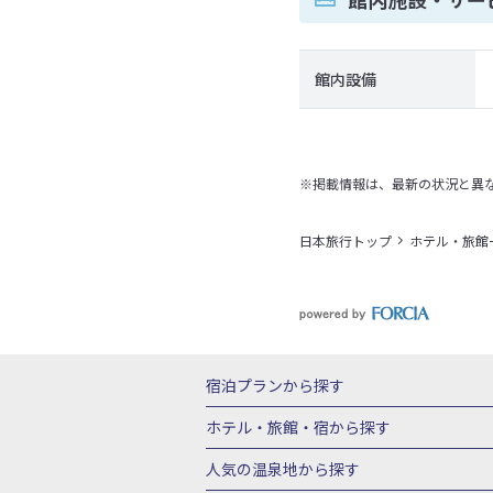
館内設備
※掲載情報は、最新の状況と異
日本旅行トップ
ホテル・旅館
宿泊プランから探す
北海道
東北
青森県
岩手県
宮城
ホテル・旅館・宿
から探す
栃木県
群馬県
北陸
富山県
石川
北海道ホテル・旅館
青森県ホテ
人気の温泉地
から探す
三重県
近畿
滋賀県
京都府
大阪