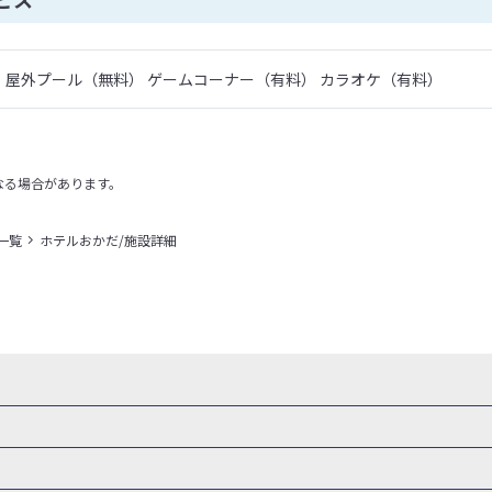
屋外プール（無料） ゲームコーナー（有料） カラオケ（有料）
なる場合があります。
一覧
ホテルおかだ/施設詳細
県
秋田県
山形県
福島県
関東
東京都
神奈川県
埼玉県
県
福井県
甲信越
山梨県
新潟県
長野県
東海
静岡県
ル・旅館
岩手県ホテル・旅館
宮城県ホテル・旅館
秋田県ホテル
府
兵庫県
奈良県
和歌山県
四国
徳島県
高知県
香川県