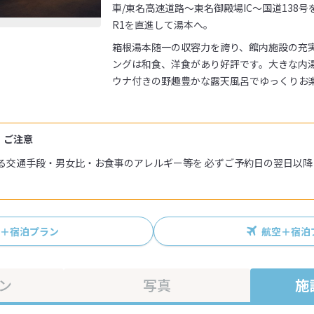
車/東名高速道路～東名御殿場IC～国道138
R1を直進して湯本へ。
箱根湯本随一の収容力を誇り、館内施設の充
ングは和食、洋食があり好評です。大きな内
ウナ付きの野趣豊かな露天風呂でゆっくりお
・ご注意
る交通手段・男女比・お食事のアレルギー等を 必ずご予約日の翌日以
R＋宿泊プラン
航空＋宿泊
ン
写真
施