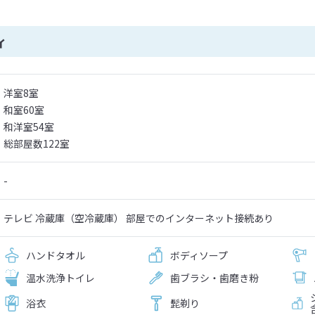
ィ
洋室8室
和室60室
和洋室54室
総部屋数122室
-
テレビ 冷蔵庫（空冷蔵庫） 部屋でのインターネット接続あり
ハンドタオル
ボディソープ
温水洗浄トイレ
歯ブラシ・歯磨き粉
浴衣
髭剃り