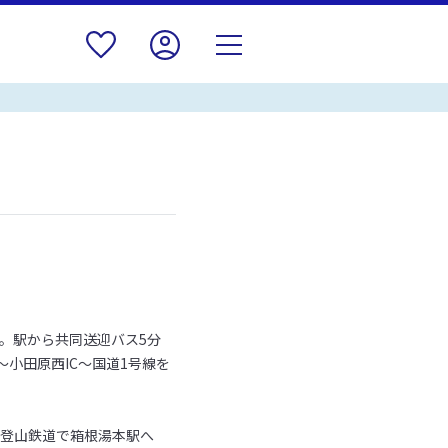
分。駅から共同送迎バス5分
～小田原西IC～国道1号線を
根登山鉄道で箱根湯本駅へ