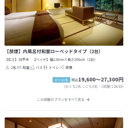
【禁煙】内風呂付和室ローベッドタイプ（2台）
【広さ】38平米
【ベッド】幅120cm×長さ200cm（2台）
2名
和室
バス
トイレ
禁煙
19,600～27,300円
税込
おとな1名
(おとな2名 こども0名・1部屋/1泊2日)
この部屋のプランをすべて見る