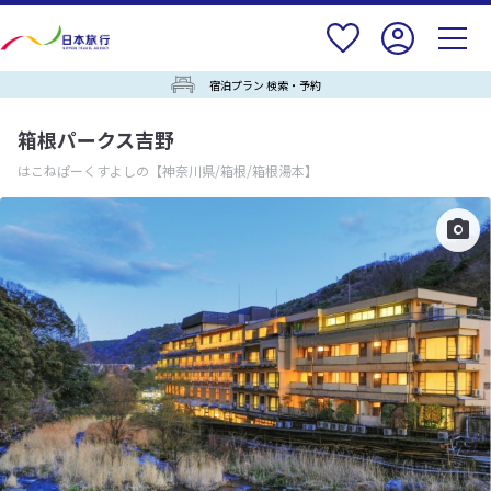
宿泊プラン 検索・予約
箱根パークス吉野
はこねぱーくすよしの
【神奈川県/箱根/箱根湯本】