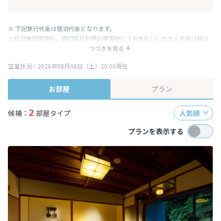
※ 下記旅行代金は宿泊代金となります。
※幼児施設使用料、貸切風呂利用料等現地にてお支払いいただく代金は税込
み表記となりますが、消費税増税に伴い代金が一部変更となる場合がござい
つづきを見る
ます。
空室状況：2026年08月08日（土）20:00現在
※表示されている旅行代金・プラン内容は一定時間ごとに更新されます。最
終確認画面でご確認ください。
お部屋
プラン
2
候補：
部屋タイプ
人気順
プランを表示する