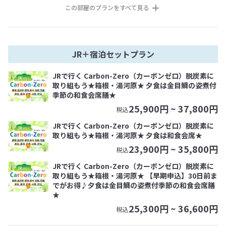
この部屋のプランをすべて見る
JR＋宿泊セットプラン
JRで行く Carbon-Zero（カーボンゼロ）脱炭素に
取り組もう★箱根・湯河原★ 夕食は金目鯛の姿煮付
季節の和食会席膳★
25,900
円 ~
37,800
円
税込
JRで行く Carbon-Zero（カーボンゼロ）脱炭素に
取り組もう★箱根・湯河原★ 夕食は和食会席★
23,900
円 ~
35,800
円
税込
JRで行く Carbon-Zero（カーボンゼロ）脱炭素に
取り組もう★箱根・湯河原★ 【早期申込】30日前ま
でがお得♪夕食は金目鯛の姿煮付季節の和食会席膳
★
25,300
円 ~
36,600
円
税込