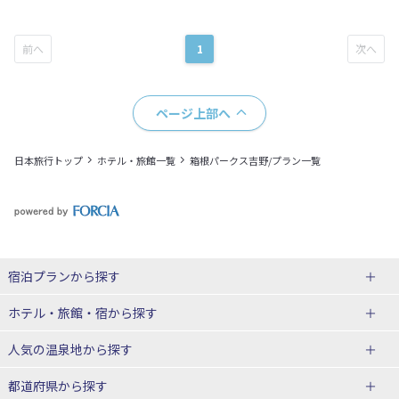
1
ページ上部へ
日本旅行トップ
ホテル・旅館一覧
箱根パークス吉野/プラン一覧
宿泊プランから探す
北海道
ホテル・旅館・宿
から探す
東北
北海道ホテル・旅館
人気の温泉地
から探す
青森県
岩手県
北海道
都道府県から探す