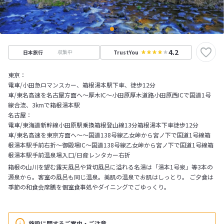
4.2
収集中
日本旅行
TrustYou
東京：
電車/小田急ロマンスカー、箱根湯本駅下車、徒歩12分
車/東名高速を名古屋方面へ～厚木IC～小田原厚木道路小田原西ICで国道1号
線合流、3kmで箱根湯本駅
名古屋：
電車/東海道新幹線小田原駅乗換箱根登山線13分箱根湯本下車徒歩12分
車/東名高速を東京方面へ～～国道138号線乙女峠から宮ノ下で国道1号線箱
根湯本駅手前右折～御殿場IC～国道138号線乙女峠から宮ノ下で国道1号線箱
根湯本駅手前温泉場入口/日産レンタカー右折
箱根の山川を望む露天風呂や貸切風呂に溢れる名湯は「湯本1号泉」等3本の
源泉から。客室の風呂も同じ温泉。美肌の温泉でお肌はしっとり。 ご夕食は
季節の和食会席膳を個室食事処やダイニングでごゆっくり。
施設に関するご案内・ご注意