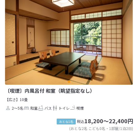
〔喫煙〕内風呂付 和室（眺望指定なし）
【広さ】10畳
2～5名
和室
バス
トイレ
喫煙
18,200～22,400円
税込
おとな1名
(おとな2名 こども0名・1部屋/1泊2日)