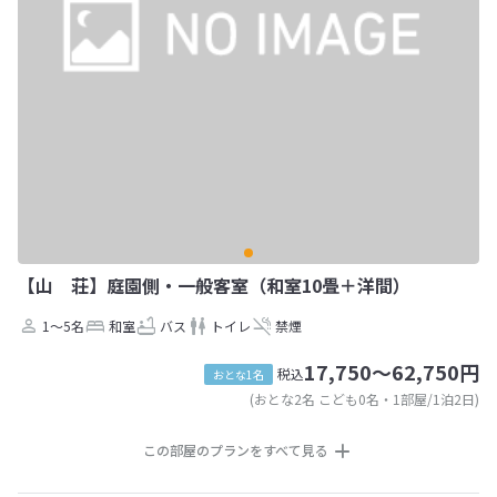
【山 荘】庭園側・一般客室（和室10畳＋洋間）
1～5名
和室
バス
トイレ
禁煙
17,750～62,750円
税込
おとな1名
(おとな2名 こども0名・1部屋/1泊2日)
この部屋のプランをすべて見る