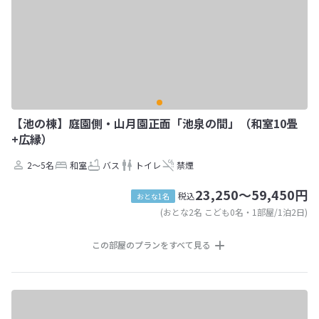
【池の棟】庭園側・山月園正面「池泉の間」（和室10畳
+広縁）
2～5名
和室
バス
トイレ
禁煙
23,250～59,450円
税込
おとな1名
(おとな2名 こども0名・1部屋/1泊2日)
この部屋のプランをすべて見る