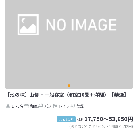
【池の棟】山側・一般客室（和室10畳＋洋間）【禁煙】
1～5名
和室
バス
トイレ
禁煙
17,750～53,950円
税込
おとな1名
(おとな2名 こども0名・1部屋/1泊2日)