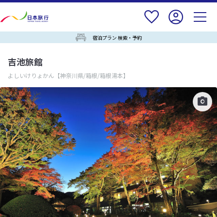
宿泊プラン 検索・予約
吉池旅館
よしいけりょかん
【神奈川県/箱根/箱根湯本】