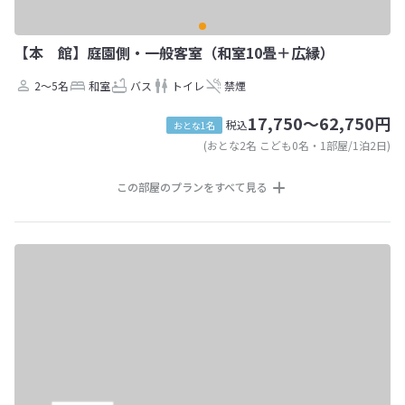
【本 館】庭園側・一般客室（和室10畳＋広縁）
2～5名
和室
バス
トイレ
禁煙
17,750～62,750円
税込
おとな1名
(おとな2名 こども0名・1部屋/1泊2日)
この部屋のプランをすべて見る