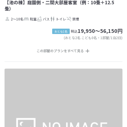
【池の棟】庭園側・二間大部屋客室（例：10畳＋12.5
畳）
2～10名
和室
バス
トイレ
禁煙
19,950～56,150円
税込
おとな1名
(おとな2名 こども0名・1部屋/1泊2日)
この部屋のプランをすべて見る