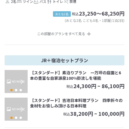
2名
ツイン
バス
トイレ
禁煙
23,250～68,250円
税込
おとな1名
(おとな2名 こども0名・1部屋/1泊2日)
この部屋のプランをすべて見る
JR＋宿泊セットプラン
【スタンダード】素泊りプラン 一万坪の庭園と6
本の豊富な自家源泉100%掛流しを堪能
24,300
円 ~
86,100
円
税込
【スタンダード】吉池日本料理プラン 四季折々の
食材をお愉しみ頂ける日本料理
38,200
円 ~
100,000
円
税込