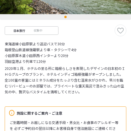
収集中
日本旅行
東海道線小田原駅より送迎バスで30分
箱根登山鉄道線強羅駅より車・タクシーで4分
小田原厚木道小田原西インターより20分
羽田空港より列車で120分
2020年１月、ホテルの至る所に箱根らしさを表現したデザインの日本初のＩ
ＨＧグループのブランド、ホテルインディゴ箱根強羅がオープンしました。
全100室の客室にはミネラル成分をたっぷり含む温泉水がひかれ、早川を臨
むリバービューのお部屋では、プライベートな露天風呂で澄みきった山の空
気の中、贅沢なバスタイムを満喫してください。
施設に関するご案内・ご注意
ご到着時間・お越しになる交通手段・男女比・お食事のアレルギー等
を 必ずご予約日の翌日以降にお客様自身で宿泊施設にご連絡くださ