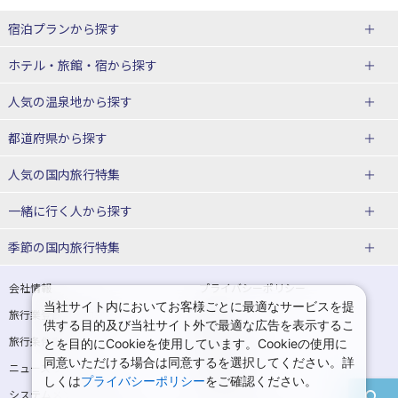
宿泊プランから探す
北海道
ホテル・旅館・宿
から探す
東北
北海道ホテル・旅館
人気の温泉地
から探す
青森県
岩手県
北海道
都道府県から探す
宮城県
秋田県
青森県ホテル・旅館
岩手県ホテル・旅館
湯の川温泉(北海道)
定山渓温泉(北海道)
人気の国内旅行特集
山形県
福島県
宮城県ホテル・旅館
秋田県ホテル・旅館
十勝川温泉(北海道)
阿寒湖温泉(北海道)
北海道旅行・ツアー
東京ディズニーリゾート®への旅
ユニバーサル・スタジオ・ジャパ
一緒に行く人
から探す
ンへの旅
関東
山形県ホテル・旅館
福島県ホテル・旅館
洞爺湖温泉(北海道)
川湯温泉(北海道)
東北
一人旅 国内版
家族・子連れ旅行 国内版
季節の国内旅行特集
温泉旅行
日帰り旅行
東京都
神奈川県
層雲峡温泉(北海道)
知床温泉(北海道)
青森旅行・ツアー
岩手旅行・ツアー
カップル・夫婦旅行 国内版
女子旅 国内版
桜・お花見特集
ゴールデンウィーク（GW）の国内
会社情報
プライバシーポリシー
旅行
当社サイト内においてお客様ごとに最適なサービスを提
埼玉県
千葉県
東京都ホテル・旅館
神奈川県ホテル・旅館
東北
旅行業登録票・約款
規約集
宮城旅行・ツアー
秋田旅行・ツアー
卒業旅行・学生旅行 国内版
供する目的及び当社サイト外で最適な広告を表示するこ
夏休み・お盆の国内旅行
7月の国内旅行
旅行条件書
商標について
とを目的にCookieを使用しています。Cookieの使用に
茨城県
栃木県
埼玉県ホテル・旅館
千葉県ホテル・旅館
花巻温泉(岩手)
蔵王温泉(山形)
山形旅行・ツアー
福島旅行・ツアー
同意いただける場合は同意するを選択してください。詳
ニュースリリース
採用情報
8月の国内旅行
9月の国内旅行
しくは
プライバシーポリシー
をご確認ください。
群馬県
茨城県ホテル・旅館
栃木県ホテル・旅館
かみのやま温泉(山形)
鳴子温泉(宮城)
関東
システムメンテナンスの
サイトマップ