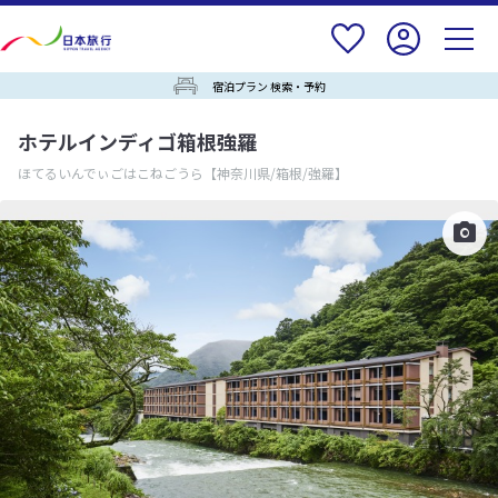
宿泊プラン 検索・予約
ホテルインディゴ箱根強羅
ほてるいんでぃごはこねごうら
【神奈川県/箱根/強羅】