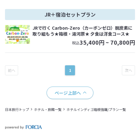
JR＋宿泊セットプラン
JRで行く Carbon-Zero（カーボンゼロ）脱炭素に
取り組もう★箱根・湯河原★ 夕食は洋食コース★
35,400
円 ~
70,800
円
税込
1
ページ上部へ
日本旅行トップ
ホテル・旅館一覧
ホテルインディゴ箱根強羅/プラン一覧