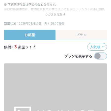
※ 下記旅行代金は宿泊代金となります。
※幼児施設使用料、貸切風呂利用料等現地にてお支払いいただく代金は税込
み表記となりますが、消費税増税に伴い代金が一部変更となる場合がござい
つづきを見る
ます。
空室状況：2026年08月10日（月）20:00現在
※表示されている旅行代金・プラン内容は一定時間ごとに更新されます。最
終確認画面でご確認ください。
お部屋
プラン
3
候補：
部屋タイプ
人気順
プランを表示する