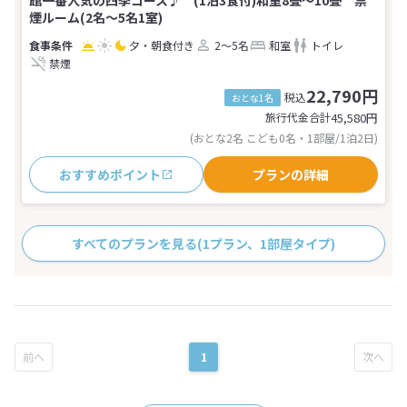
館一番人気の四季コース♪ (1泊3食付)和室8畳～10畳 禁
煙ルーム(2名～5名1室)
夕・朝食付き
2～5名
和室
トイレ
禁煙
22,790円
税込
おとな1名
旅行代金合計
45,580
円
(おとな2名 こども0名・1部屋/1泊2日)
おすすめポイント
プランの詳細
すべてのプランを見る
(1プラン、1部屋タイプ)
1