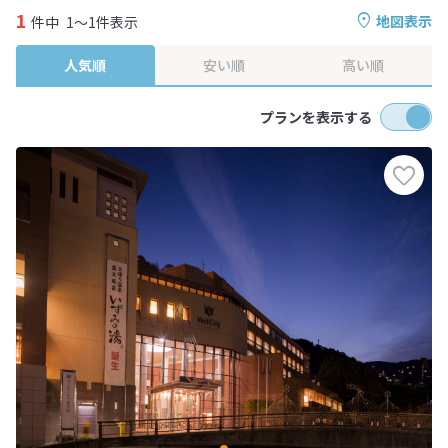
1
地図表示
件中
1～1件表示
人気順
安い順
高い順
プランを表示する