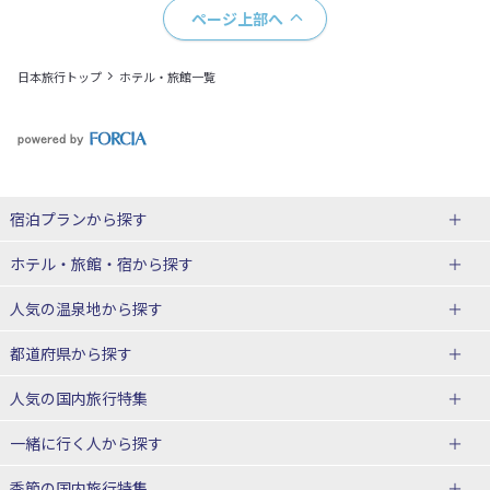
ページ上部へ
日本旅行トップ
ホテル・旅館一覧
宿泊プランから探す
北海道
ホテル・旅館・宿
から探す
東北
北海道ホテル・旅館
人気の温泉地
から探す
青森県
岩手県
北海道
都道府県から探す
宮城県
秋田県
青森県ホテル・旅館
岩手県ホテル・旅館
湯の川温泉(北海道)
定山渓温泉(北海道)
人気の国内旅行特集
山形県
福島県
宮城県ホテル・旅館
秋田県ホテル・旅館
十勝川温泉(北海道)
阿寒湖温泉(北海道)
北海道旅行・ツアー
東京ディズニーリゾート®への旅
ユニバーサル・スタジオ・ジャパ
一緒に行く人
から探す
ンへの旅
関東
山形県ホテル・旅館
福島県ホテル・旅館
洞爺湖温泉(北海道)
川湯温泉(北海道)
東北
一人旅 国内版
家族・子連れ旅行 国内版
季節の国内旅行特集