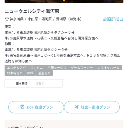
ニューウェルシティ湯河原
施設詳細
神奈川県
小田原・湯河原
湯河原（熱海市）
東京：
電車/ＪＲ東海道線湯河原駅からタクシー５分
車/小田原厚木道路～石橋IC～真鶴道路へ合流し湯河原方面へ
静岡：
電車/ＪＲ東海道線湯河原駅タクシー５分
車/東名高速道路～沼津ＩＣ～R１号線を東京方面へ。R１３６号線より熱函
道路を熱海方面へ
エステ＆スパ
コンビニ
宅配サービス
ゲームコーナー
カラオケルーム
駐車場有り
旅館
送迎有り
収集中
日本旅行
JR＋宿泊プラン
航空＋宿泊プラン