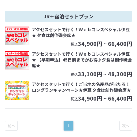
JR＋宿泊セットプラン
アクセスセットで行く！Ｗｅｂコレスペシャル伊豆
★ 夕食は創作磯会席★
34,900
円 ~
66,400
円
税込
アクセスセットで行く！Ｗｅｂコレスペシャル伊豆
★ 【早期申込】45日前までがお得♪夕食は創作磯会
席★
33,100
円 ~
48,300
円
税込
アクセスセットで行く！ご当地の名産品が当たる！
ロングランキャンペーン★伊豆 夕食は創作磯会席★
34,900
円 ~
66,400
円
税込
1