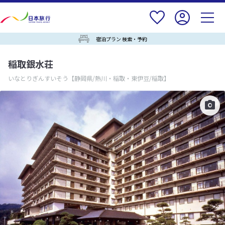
宿泊プラン 検索・予約
稲取銀水荘
いなとりぎんすいそう
【静岡県/熱川・稲取・東伊豆/稲取】