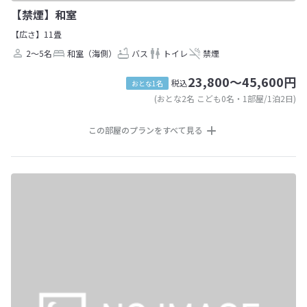
【禁煙】和室
【広さ】11畳
2～5名
和室（海側）
バス
トイレ
禁煙
23,800～45,600円
税込
おとな1名
(おとな2名 こども0名・1部屋/1泊2日)
この部屋のプランをすべて見る