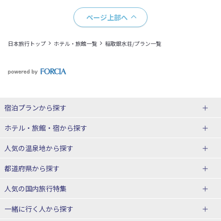
ページ上部へ
日本旅行トップ
ホテル・旅館一覧
稲取銀水荘/プラン一覧
宿泊プランから探す
北海道
ホテル・旅館・宿
から探す
東北
北海道ホテル・旅館
人気の温泉地
から探す
青森県
岩手県
北海道
都道府県から探す
宮城県
秋田県
青森県ホテル・旅館
岩手県ホテル・旅館
湯の川温泉(北海道)
定山渓温泉(北海道)
人気の国内旅行特集
山形県
福島県
宮城県ホテル・旅館
秋田県ホテル・旅館
十勝川温泉(北海道)
阿寒湖温泉(北海道)
北海道旅行・ツアー
東京ディズニーリゾート®への旅
ユニバーサル・スタジオ・ジャパ
一緒に行く人
から探す
ンへの旅