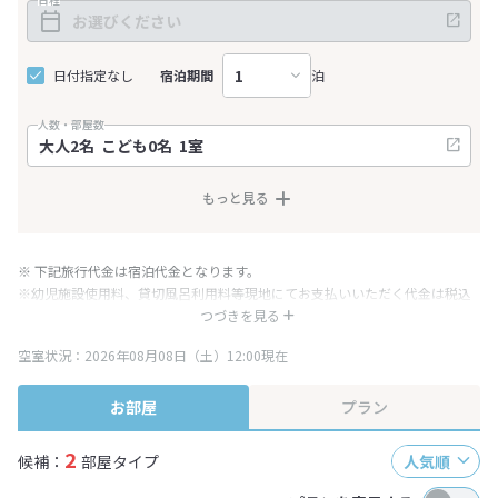
日付指定なし
宿泊期間
泊
人数・部屋数
もっと見る
※ 下記旅行代金は宿泊代金となります。
※幼児施設使用料、貸切風呂利用料等現地にてお支払いいただく代金は税込
み表記となりますが、消費税増税に伴い代金が一部変更となる場合がござい
つづきを見る
ます。
空室状況：2026年08月08日（土）12:00現在
※表示されている旅行代金・プラン内容は一定時間ごとに更新されます。最
終確認画面でご確認ください。
お部屋
プラン
2
候補：
部屋タイプ
人気順