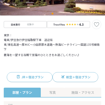
4.3
収集中
日本旅行
TrustYou
東京：
電車/伊豆急行伊豆稲取駅下車 送迎有
車/東名高速～厚木IC～小田原厚木道路～熱海ビーチライン～国道135号線南
下
蒼海を一望する当館で至福のひとときをお過ごしください♪
JR＋宿泊プラン
航空＋宿泊プラン
部屋・プラン
写真
施設・アクセス
日程