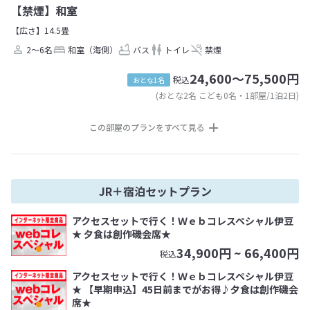
【禁煙】和室
【広さ】14.5畳
2～6名
和室（海側）
バス
トイレ
禁煙
24,600～75,500円
税込
おとな1名
(おとな2名 こども0名・1部屋/1泊2日)
この部屋のプランをすべて見る
JR＋宿泊セットプラン
アクセスセットで行く！Ｗｅｂコレスペシャル伊豆
★ 夕食は創作磯会席★
34,900
円 ~
66,400
円
税込
アクセスセットで行く！Ｗｅｂコレスペシャル伊豆
★ 【早期申込】45日前までがお得♪夕食は創作磯会
席★