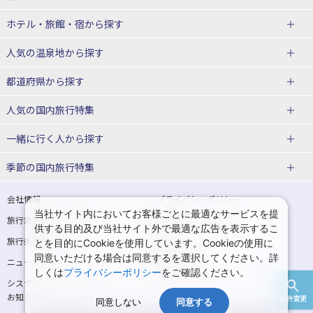
北海道
ホテル・旅館・宿
から探す
東北
北海道ホテル・旅館
人気の温泉地
から探す
青森県
岩手県
北海道
都道府県から探す
宮城県
秋田県
青森県ホテル・旅館
岩手県ホテル・旅館
湯の川温泉(北海道)
定山渓温泉(北海道)
人気の国内旅行特集
山形県
福島県
宮城県ホテル・旅館
秋田県ホテル・旅館
十勝川温泉(北海道)
阿寒湖温泉(北海道)
北海道旅行・ツアー
東京ディズニーリゾート®への旅
ユニバーサル・スタジオ・ジャパ
一緒に行く人
から探す
ンへの旅
関東
山形県ホテル・旅館
福島県ホテル・旅館
洞爺湖温泉(北海道)
川湯温泉(北海道)
東北
一人旅 国内版
家族・子連れ旅行 国内版
季節の国内旅行特集
温泉旅行
日帰り旅行
東京都
神奈川県
層雲峡温泉(北海道)
知床温泉(北海道)
青森旅行・ツアー
岩手旅行・ツアー
カップル・夫婦旅行 国内版
女子旅 国内版
桜・お花見特集
ゴールデンウィーク（GW）の国内
会社情報
プライバシーポリシー
旅行
当社サイト内においてお客様ごとに最適なサービスを提
埼玉県
千葉県
東京都ホテル・旅館
神奈川県ホテル・旅館
東北
旅行業登録票・約款
規約集
宮城旅行・ツアー
秋田旅行・ツアー
卒業旅行・学生旅行 国内版
供する目的及び当社サイト外で最適な広告を表示するこ
夏休み・お盆の国内旅行
7月の国内旅行
旅行条件書
商標について
とを目的にCookieを使用しています。Cookieの使用に
茨城県
栃木県
埼玉県ホテル・旅館
千葉県ホテル・旅館
花巻温泉(岩手)
蔵王温泉(山形)
山形旅行・ツアー
福島旅行・ツアー
同意いただける場合は同意するを選択してください。詳
ニュースリリース
採用情報
8月の国内旅行
9月の国内旅行
しくは
プライバシーポリシー
をご確認ください。
群馬県
茨城県ホテル・旅館
栃木県ホテル・旅館
かみのやま温泉(山形)
鳴子温泉(宮城)
関東
システムメンテナンスの
サイトマップ
10月の国内旅行
11月の国内旅行
お知らせ
条件変更
北陸
群馬県ホテル・旅館
同意しない
同意する
秋保温泉(宮城)
飯坂温泉(福島)
東京旅行・ツアー
神奈川旅行・ツアー