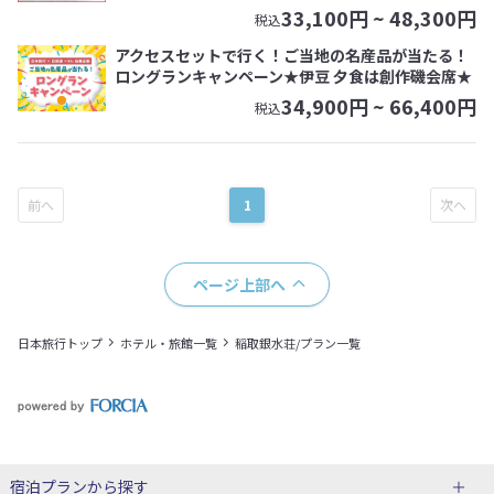
33,100
円 ~
48,300
円
税込
アクセスセットで行く！ご当地の名産品が当たる！
ロングランキャンペーン★伊豆 夕食は創作磯会席★
34,900
円 ~
66,400
円
税込
1
ページ上部へ
日本旅行トップ
ホテル・旅館一覧
稲取銀水荘/プラン一覧
宿泊プランから探す