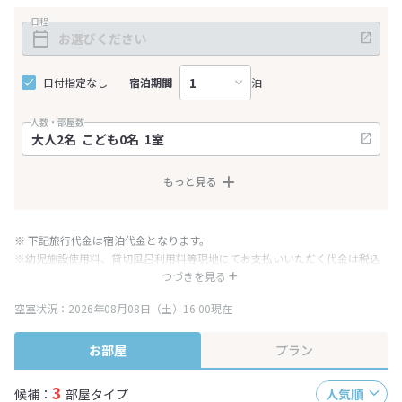
日程
日付指定なし
宿泊期間
泊
人数・部屋数
もっと見る
※ 下記旅行代金は宿泊代金となります。
※幼児施設使用料、貸切風呂利用料等現地にてお支払いいただく代金は税込
み表記となりますが、消費税増税に伴い代金が一部変更となる場合がござい
つづきを見る
ます。
空室状況：2026年08月08日（土）16:00現在
※表示されている旅行代金・プラン内容は一定時間ごとに更新されます。最
終確認画面でご確認ください。
お部屋
プラン
3
候補：
部屋タイプ
人気順