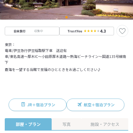
4.3
収集中
日本旅行
TrustYou
東京：
電車/伊豆急行伊豆稲取駅下車 送迎有
車/東名高速～厚木IC～小田原厚木道路～熱海ビーチライン～国道135号線南
下
蒼海を一望する当館で至福のひとときをお過ごしください♪
JR＋宿泊プラン
航空＋宿泊プラン
部屋・プラン
写真
施設・アクセス