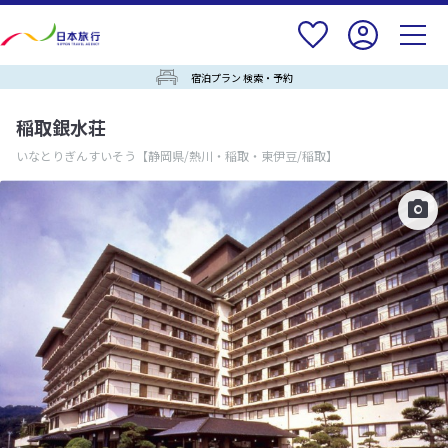
宿泊プラン 検索・予約
稲取銀水荘
いなとりぎんすいそう
【静岡県/熱川・稲取・東伊豆/稲取】