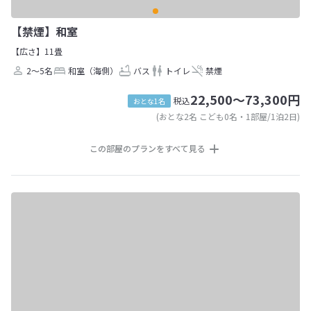
【禁煙】和室
【広さ】11畳
2～5名
和室（海側）
バス
トイレ
禁煙
22,500～73,300円
税込
おとな1名
(おとな2名 こども0名・1部屋/1泊2日)
この部屋のプランをすべて見る