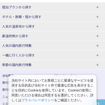
宿泊プランから探す
北海道
ホテル・旅館・宿
から探す
東北
北海道ホテル・旅館
人気の温泉地
から探す
青森県
岩手県
北海道
都道府県から探す
宮城県
秋田県
青森県ホテル・旅館
岩手県ホテル・旅館
湯の川温泉(北海道)
定山渓温泉(北海道)
人気の国内旅行特集
山形県
福島県
宮城県ホテル・旅館
秋田県ホテル・旅館
十勝川温泉(北海道)
阿寒湖温泉(北海道)
北海道旅行・ツアー
東京ディズニーリゾート®への旅
ユニバーサル・スタジオ・ジャパ
一緒に行く人
から探す
ンへの旅
関東
山形県ホテル・旅館
福島県ホテル・旅館
洞爺湖温泉(北海道)
川湯温泉(北海道)
東北
一人旅 国内版
家族・子連れ旅行 国内版
季節の国内旅行特集
温泉旅行
日帰り旅行
東京都
神奈川県
層雲峡温泉(北海道)
知床温泉(北海道)
青森旅行・ツアー
岩手旅行・ツアー
カップル・夫婦旅行 国内版
女子旅 国内版
桜・お花見特集
ゴールデンウィーク（GW）の国内
会社情報
プライバシーポリシー
旅行
当社サイト内においてお客様ごとに最適なサービスを提
埼玉県
千葉県
東京都ホテル・旅館
神奈川県ホテル・旅館
東北
旅行業登録票・約款
規約集
宮城旅行・ツアー
秋田旅行・ツアー
卒業旅行・学生旅行 国内版
供する目的及び当社サイト外で最適な広告を表示するこ
夏休み・お盆の国内旅行
7月の国内旅行
旅行条件書
商標について
とを目的にCookieを使用しています。Cookieの使用に
茨城県
栃木県
埼玉県ホテル・旅館
千葉県ホテル・旅館
花巻温泉(岩手)
蔵王温泉(山形)
山形旅行・ツアー
福島旅行・ツアー
同意いただける場合は同意するを選択してください。詳
ニュースリリース
採用情報
8月の国内旅行
9月の国内旅行
しくは
プライバシーポリシー
をご確認ください。
群馬県
茨城県ホテル・旅館
栃木県ホテル・旅館
かみのやま温泉(山形)
鳴子温泉(宮城)
関東
システムメンテナンスの
サイトマップ