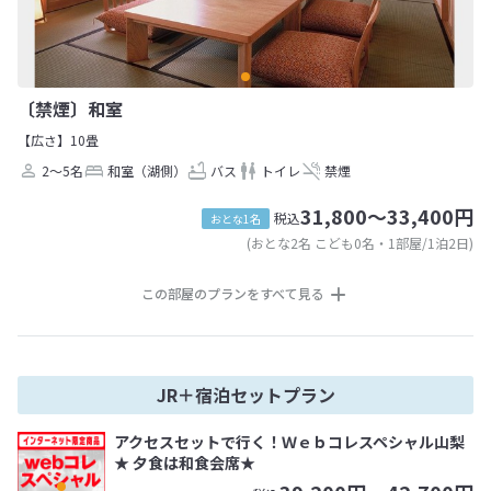
〔禁煙〕和室
【広さ】10畳
2～5名
和室（湖側）
バス
トイレ
禁煙
31,800～33,400円
税込
おとな1名
(おとな2名 こども0名・1部屋/1泊2日)
この部屋のプランをすべて見る
JR＋宿泊セットプラン
アクセスセットで行く！Ｗｅｂコレスペシャル山梨
★ 夕食は和食会席★