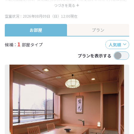
み表記となりますが、消費税増税に伴い代金が一部変更となる場合がござい
つづきを見る
ます。
空室状況：2026年08月09日（日）12:00現在
※表示されている旅行代金・プラン内容は一定時間ごとに更新されます。最
終確認画面でご確認ください。
お部屋
プラン
1
候補：
部屋タイプ
人気順
プランを表示する