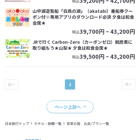
39,200
円 ~
42,700
円
税込
山中湖遊覧船「白鳥の湖」（akatabi）乗船券クー
ポン付※専用アプリのダウンロード必須 夕食は和食
会席★
39,700
円 ~
43,200
円
税込
JRで行く Carbon-Zero（カーボンゼロ）脱炭素に
取り組もう★山梨★ 夕食は和食会席★
39,500
円 ~
43,200
円
税込
1
ページ上部へ
日本旅行トップ
ホテル・旅館一覧
若草の宿 丸栄/プラン一覧