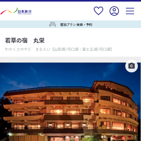
宿泊プラン 検索・予約
若草の宿 丸栄
わかくさのやど まるえい
【山梨県/河口湖・富士五湖/河口湖】