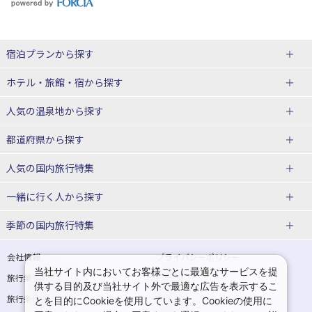
宿泊プランから探す
北海道
ホテル・旅館・宿
から探す
東北
北海道ホテル・旅館
人気の温泉地
から探す
青森県
岩手県
北海道
都道府県から探す
宮城県
秋田県
青森県ホテル・旅館
岩手県ホテル・旅館
湯の川温泉(北海道)
定山渓温泉(北海道)
人気の国内旅行特集
山形県
福島県
宮城県ホテル・旅館
秋田県ホテル・旅館
十勝川温泉(北海道)
阿寒湖温泉(北海道)
北海道旅行・ツアー
東京ディズニーリゾート®への旅
ユニバーサル・スタジオ・ジャパ
一緒に行く人
から探す
ンへの旅
関東
山形県ホテル・旅館
福島県ホテル・旅館
洞爺湖温泉(北海道)
川湯温泉(北海道)
東北
一人旅 国内版
家族・子連れ旅行 国内版
季節の国内旅行特集
温泉旅行
日帰り旅行
東京都
神奈川県
層雲峡温泉(北海道)
知床温泉(北海道)
青森旅行・ツアー
岩手旅行・ツアー
カップル・夫婦旅行 国内版
女子旅 国内版
桜・お花見特集
ゴールデンウィーク（GW）の国内
会社情報
プライバシーポリシー
旅行
当社サイト内においてお客様ごとに最適なサービスを提
埼玉県
千葉県
東京都ホテル・旅館
神奈川県ホテル・旅館
東北
旅行業登録票・約款
規約集
宮城旅行・ツアー
秋田旅行・ツアー
卒業旅行・学生旅行 国内版
供する目的及び当社サイト外で最適な広告を表示するこ
夏休み・お盆の国内旅行
7月の国内旅行
旅行条件書
商標について
とを目的にCookieを使用しています。Cookieの使用に
茨城県
栃木県
埼玉県ホテル・旅館
千葉県ホテル・旅館
花巻温泉(岩手)
蔵王温泉(山形)
山形旅行・ツアー
福島旅行・ツアー