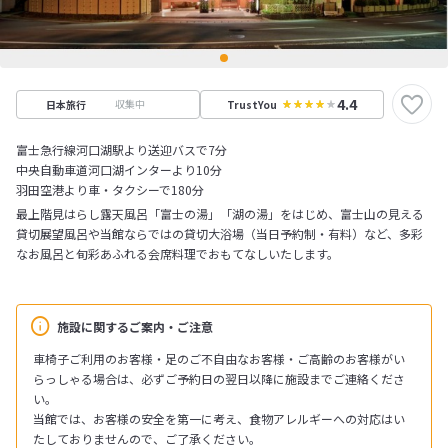
4.4
収集中
日本旅行
TrustYou
富士急行線河口湖駅より送迎バスで7分
中央自動車道河口湖インターより10分
羽田空港より車・タクシーで180分
最上階見はらし露天風呂「富士の湯」「湖の湯」をはじめ、富士山の見える
貸切展望風呂や当館ならではの貸切大浴場（当日予約制・有料）など、多彩
なお風呂と旬彩あふれる会席料理でおもてなしいたします。
施設に関するご案内・ご注意
車椅子ご利用のお客様・足のご不自由なお客様・ご高齢のお客様がい
らっしゃる場合は、必ずご予約日の翌日以降に施設までご連絡くださ
い。
当館では、お客様の安全を第一に考え、食物アレルギーへの対応はい
たしておりませんので、ご了承ください。