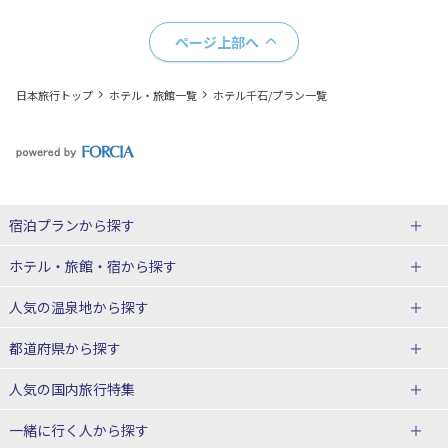
ページ上部へ
日本旅行トップ
ホテル・旅館一覧
ホテル千石/プラン一覧
宿泊プランから探す
北海道
ホテル・旅館・宿
から探す
東北
北海道ホテル・旅館
人気の温泉地
から探す
青森県
岩手県
北海道
都道府県から探す
宮城県
秋田県
青森県ホテル・旅館
岩手県ホテル・旅館
湯の川温泉(北海道)
定山渓温泉(北海道)
人気の国内旅行特集
山形県
福島県
宮城県ホテル・旅館
秋田県ホテル・旅館
十勝川温泉(北海道)
阿寒湖温泉(北海道)
北海道旅行・ツアー
東京ディズニーリゾート®への旅
ユニバーサル・スタジオ・ジャパ
一緒に行く人
から探す