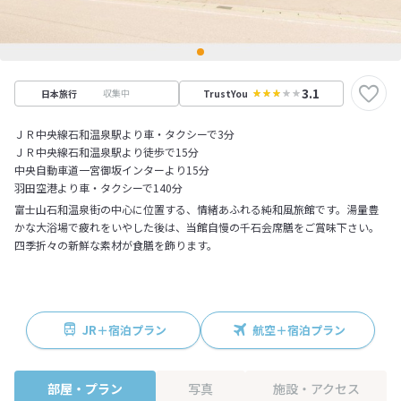
3.1
収集中
日本旅行
TrustYou
ＪＲ中央線石和温泉駅より車・タクシーで3分
ＪＲ中央線石和温泉駅より徒歩で15分
中央自動車道一宮御坂インターより15分
羽田空港より車・タクシーで140分
富士山石和温泉街の中心に位置する、情緒あふれる純和風旅館です。湯量豊
かな大浴場で疲れをいやした後は、当館自慢の千石会席膳をご賞味下さい。
四季折々の新鮮な素材が食膳を飾ります。
JR＋宿泊プラン
航空＋宿泊プラン
部屋・プラン
写真
施設・アクセス