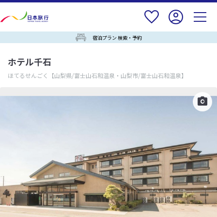
宿泊プラン 検索・予約
ホテル千石
ほてるせんごく
【山梨県/富士山石和温泉・山梨市/富士山石和温泉】