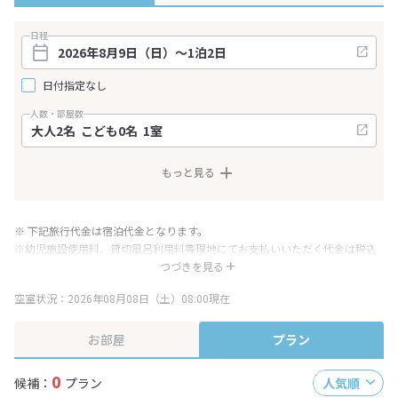
日程
日付指定なし
人数・部屋数
もっと見る
※ 下記旅行代金は宿泊代金となります。
※幼児施設使用料、貸切風呂利用料等現地にてお支払いいただく代金は税込
み表記となりますが、消費税増税に伴い代金が一部変更となる場合がござい
つづきを見る
ます。
空室状況：2026年08月08日（土）08:00現在
※表示されている旅行代金・プラン内容は一定時間ごとに更新されます。最
終確認画面でご確認ください。
お部屋
プラン
0
候補：
プラン
人気順