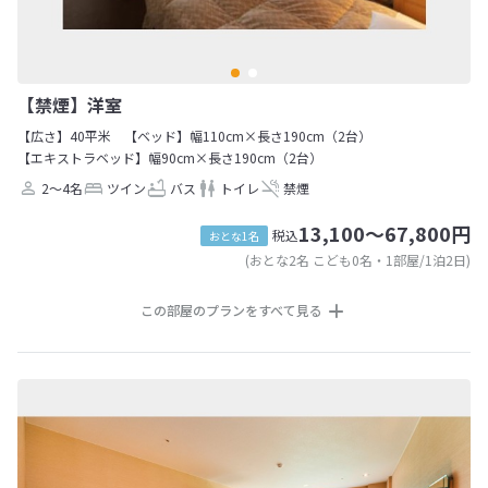
【禁煙】洋室
【広さ】40平米
【ベッド】幅110cm×長さ190cm（2台）
【エキストラベッド】幅90cm×長さ190cm（2台）
2～4名
ツイン
バス
トイレ
禁煙
13,100～67,800円
税込
おとな1名
(おとな2名 こども0名・1部屋/1泊2日)
この部屋のプランをすべて見る