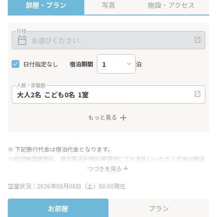
部屋・プラン
写真
施設・アクセス
日程
日付指定なし
宿泊期間
泊
人数・部屋数
もっと見る
※ 下記旅行代金は宿泊代金となります。
※幼児施設使用料、貸切風呂利用料等現地にてお支払いいただく代金は税込
み表記となりますが、消費税増税に伴い代金が一部変更となる場合がござい
つづきを見る
ます。
空室状況：2026年08月08日（土）00:00現在
※表示されている旅行代金・プラン内容は一定時間ごとに更新されます。最
終確認画面でご確認ください。
お部屋
プラン