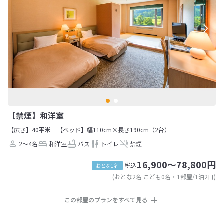
【禁煙】和洋室
【広さ】40平米
【ベッド】幅110cm×長さ190cm（2台）
2～4名
和洋室
バス
トイレ
禁煙
16,900～78,800円
税込
おとな1名
(おとな2名 こども0名・1部屋/1泊2日)
この部屋のプランをすべて見る