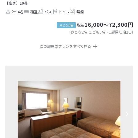
【広さ】10畳
2～4名
和室
バス
トイレ
禁煙
16,000～72,300円
税込
おとな1名
(おとな2名 こども0名・1部屋/1泊2日)
この部屋のプランをすべて見る