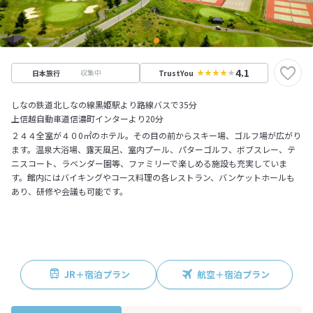
4.1
収集中
日本旅行
TrustYou
しなの鉄道北しなの線黒姫駅より路線バスで35分
上信越自動車道信濃町インターより20分
２４４全室が４０0㎡のホテル。その目の前からスキー場、ゴルフ場が広がり
ます。温泉大浴場、露天風呂、室内プール、パターゴルフ、ボブスレー、テ
ニスコート、ラベンダー園等、ファミリーで楽しめる施設も充実していま
す。館内にはバイキングやコース料理の各レストラン、バンケットホールも
あり、研修や会議も可能です。
JR＋宿泊プラン
航空＋宿泊プラン