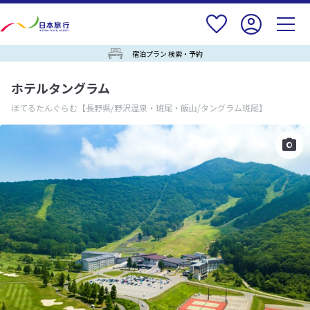
宿泊プラン 検索・予約
ホテルタングラム
ほてるたんぐらむ
【長野県/野沢温泉・斑尾・飯山/タングラム斑尾】