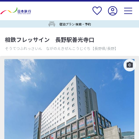
宿泊プラン 検索・予約
相鉄フレッサイン 長野駅善光寺口
そうてつふれっさいん ながのえきぜんこうじぐち
【長野県/長野】