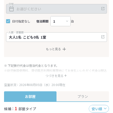
日程
日付指定なし
宿泊期間
泊
人数・部屋数
もっと見る
※ 下記旅行代金は宿泊代金となります。
※幼児施設使用料、貸切風呂利用料等現地にてお支払いいただく代金は税込
み表記となりますが、消費税増税に伴い代金が一部変更となる場合がござい
つづきを見る
ます。
空室状況：2026年08月05日（水）20:00現在
※表示されている旅行代金・プラン内容は一定時間ごとに更新されます。最
終確認画面でご確認ください。
お部屋
プラン
1
候補：
部屋タイプ
安い順