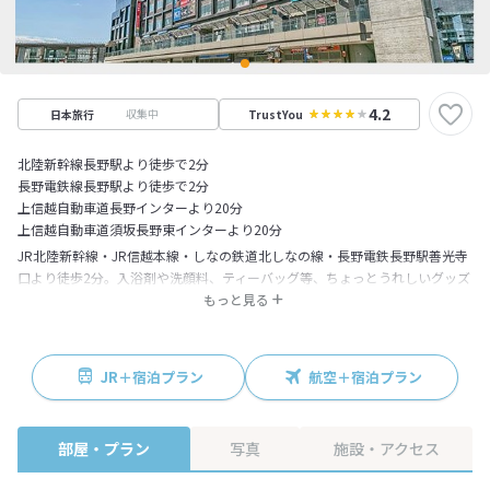
4.2
収集中
日本旅行
TrustYou
北陸新幹線長野駅より徒歩で2分
長野電鉄線長野駅より徒歩で2分
上信越自動車道長野インターより20分
上信越自動車道須坂長野東インターより20分
JR北陸新幹線・JR信越本線・しなの鉄道北しなの線・長野電鉄長野駅善光寺
口より徒歩2分。入浴剤や洗顔料、ティーバッグ等、ちょっとうれしいグッズ
をご用意しております。 セルフチェックイン・チェックアウト端末にて、お
もっと見る
客様ご自身が簡単な操作でチェックイン・チェックアウト手続きを行えま
す。ロビーではフレッシュ＆リラックス感のあるオリジナルの香りでお出迎
えいたします。『最上の眠り』をお約束するシモンズ社製ベッドを導入して
JR＋宿泊プラン
航空＋宿泊プラン
おります。
部屋・プラン
写真
施設・アクセス