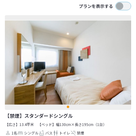
プランを表示する
【禁煙】スタンダードシングル
【広さ】13.4平米
【ベッド】幅130cm×長さ195cm（1台）
1名
シングル
バス
トイレ
禁煙