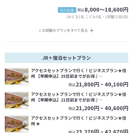
8,000～18,600円
税込
おとな1名
(おとな1名 こども0名・1部屋/1泊2日)
この部屋のプランをすべて見る
JR＋宿泊セットプラン
アクセスセットプランで行く！ビジネスプラン★信
州 【早期申込】35日前までがお得♪―
21,800
円 ~
40,100
円
税込
アクセスセットプランで行く！ビジネスプラン★信
州 【早期申込】21日前までがお得♪―
21,200
円 ~
40,600
円
税込
アクセスセットプランで行く！ビジネスプラン★信
州 ★
23,270
円 ~
42,670
円
税込