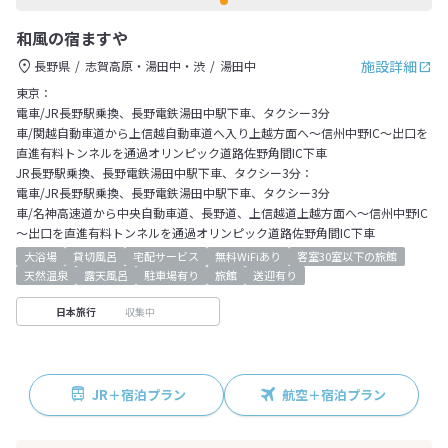
和風の宿ますや
施設詳細
長野県
志賀高原・湯田中・渋
湯田中
東京：
電車/JR長野駅乗換、長野電鉄湯田中駅下車、タクシー3分
車/関越自動車道から上信越自動車道へ入り上越方面へ～信州中野IC～出口を
直進有料トンネルを通過オリンピック道路佐野角間IC下車
JR長野駅乗換、長野電鉄湯田中駅下車、タクシー3分：
電車/JR長野駅乗換、長野電鉄湯田中駅下車、タクシー3分
車/名神高速道から中央自動車道、長野道、上信越道上越方面へ～信州中野IC
～出口を直進有料トンネルを通過オリンピック道路佐野角間IC下車
大浴場
貸切風呂
宅配サービス
無料WiFiあり
客室30室以下の旅館
天然温泉
露天風呂
駐車場有り
旅館
送迎有り
収集中
日本旅行
JR＋宿泊プラン
航空＋宿泊プラン