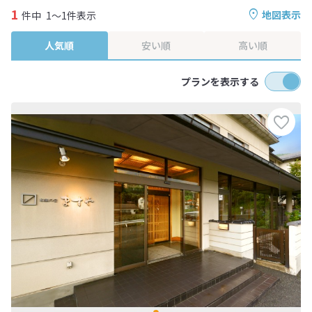
1
地図表示
件中
1～1件表示
人気順
安い順
高い順
プランを表示する