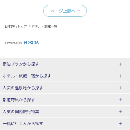
ページ上部へ
日本旅行トップ
ホテル・旅館一覧
宿泊プランから探す
北海道
ホテル・旅館・宿
から探す
東北
北海道ホテル・旅館
人気の温泉地
から探す
青森県
岩手県
北海道
都道府県から探す
宮城県
秋田県
青森県ホテル・旅館
岩手県ホテル・旅館
湯の川温泉(北海道)
定山渓温泉(北海道)
人気の国内旅行特集
山形県
福島県
宮城県ホテル・旅館
秋田県ホテル・旅館
十勝川温泉(北海道)
阿寒湖温泉(北海道)
北海道旅行・ツアー
東京ディズニーリゾート®への旅
ユニバーサル・スタジオ・ジャパ
一緒に行く人
から探す
ンへの旅