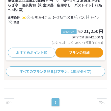
室数限定◎温泉ZANMAI∥～(´▽｀A)～∥≪１泊朝食≫せせ
らぎ亭 温泉街側【和室10畳 広縁なし バストイレ】(2名
～3名1室)
朝食付き
2～3名
和室
バス
トイレ
禁煙
21,250円
税込
おとな1名
旅行代金合計
42,500
円
(おとな2名 こども0名・1部屋/1泊2日)
おすすめポイント
プランの詳細
すべてのプランを見る
(2プラン、1部屋タイプ)
1