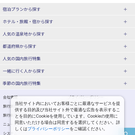
宿泊プランから探す
北海道
ホテル・旅館・宿
から探す
東北
北海道ホテル・旅館
人気の温泉地
から探す
青森県
岩手県
北海道
都道府県から探す
宮城県
秋田県
青森県ホテル・旅館
岩手県ホテル・旅館
湯の川温泉(北海道)
定山渓温泉(北海道)
人気の国内旅行特集
山形県
福島県
宮城県ホテル・旅館
秋田県ホテル・旅館
十勝川温泉(北海道)
阿寒湖温泉(北海道)
北海道旅行・ツアー
東京ディズニーリゾート®への旅
ユニバーサル・スタジオ・ジャパ
一緒に行く人
から探す
ンへの旅
関東
山形県ホテル・旅館
福島県ホテル・旅館
洞爺湖温泉(北海道)
川湯温泉(北海道)
東北
一人旅 国内版
家族・子連れ旅行 国内版
季節の国内旅行特集
温泉旅行
日帰り旅行
東京都
神奈川県
層雲峡温泉(北海道)
知床温泉(北海道)
青森旅行・ツアー
岩手旅行・ツアー
カップル・夫婦旅行 国内版
女子旅 国内版
桜・お花見特集
ゴールデンウィーク（GW）の国内
会社情報
プライバシーポリシー
旅行
当社サイト内においてお客様ごとに最適なサービスを提
埼玉県
千葉県
東京都ホテル・旅館
神奈川県ホテル・旅館
東北
旅行業登録票・約款
規約集
宮城旅行・ツアー
秋田旅行・ツアー
卒業旅行・学生旅行 国内版
供する目的及び当社サイト外で最適な広告を表示するこ
夏休み・お盆の国内旅行
7月の国内旅行
旅行条件書
商標について
とを目的にCookieを使用しています。Cookieの使用に
茨城県
栃木県
埼玉県ホテル・旅館
千葉県ホテル・旅館
花巻温泉(岩手)
蔵王温泉(山形)
山形旅行・ツアー
福島旅行・ツアー
同意いただける場合は同意するを選択してください。詳
ニュースリリース
採用情報
8月の国内旅行
9月の国内旅行
しくは
プライバシーポリシー
をご確認ください。
群馬県
茨城県ホテル・旅館
栃木県ホテル・旅館
かみのやま温泉(山形)
鳴子温泉(宮城)
関東
システムメンテナンスの
サイトマップ