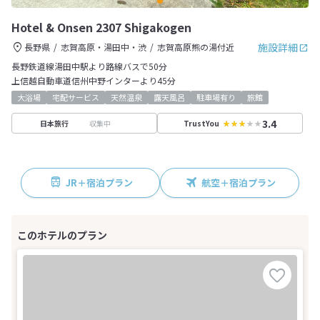
Hotel & Onsen 2307 Shigakogen
施設詳細
長野県
志賀高原・湯田中・渋
志賀高原熊の湯付近
長野鉄道線湯田中駅より路線バスで50分
上信越自動車道信州中野インターより45分
大浴場
宅配サービス
天然温泉
露天風呂
駐車場有り
旅館
3.4
収集中
日本旅行
TrustYou
JR＋宿泊プラン
航空＋宿泊プラン