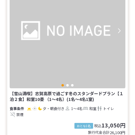
【雪山満喫】志賀高原で過ごす冬のスタンダードプラン【１
泊２食】和室10畳 （1～4名）(1名～4名1室)
夕・朝食付き
1～4名
和室
トイレ
禁煙
13,050円
税込
おとな1名
旅行代金合計
26,100
円