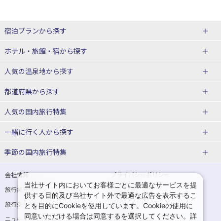
宿泊プランから探す
北海道
ホテル・旅館・宿
から探す
東北
北海道ホテル・旅館
人気の温泉地
から探す
青森県
岩手県
北海道
都道府県から探す
宮城県
秋田県
青森県ホテル・旅館
岩手県ホテル・旅館
湯の川温泉(北海道)
定山渓温泉(北海道)
人気の国内旅行特集
山形県
福島県
宮城県ホテル・旅館
秋田県ホテル・旅館
十勝川温泉(北海道)
阿寒湖温泉(北海道)
北海道旅行・ツアー
東京ディズニーリゾート®への旅
ユニバーサル・スタジオ・ジャパ
一緒に行く人
から探す
ンへの旅
関東
山形県ホテル・旅館
福島県ホテル・旅館
洞爺湖温泉(北海道)
川湯温泉(北海道)
東北
一人旅 国内版
家族・子連れ旅行 国内版
季節の国内旅行特集
温泉旅行
日帰り旅行
東京都
神奈川県
層雲峡温泉(北海道)
知床温泉(北海道)
青森旅行・ツアー
岩手旅行・ツアー
カップル・夫婦旅行 国内版
女子旅 国内版
桜・お花見特集
ゴールデンウィーク（GW）の国内
会社情報
プライバシーポリシー
旅行
当社サイト内においてお客様ごとに最適なサービスを提
埼玉県
千葉県
東京都ホテル・旅館
神奈川県ホテル・旅館
東北
旅行業登録票・約款
規約集
宮城旅行・ツアー
秋田旅行・ツアー
卒業旅行・学生旅行 国内版
供する目的及び当社サイト外で最適な広告を表示するこ
夏休み・お盆の国内旅行
7月の国内旅行
旅行条件書
商標について
とを目的にCookieを使用しています。Cookieの使用に
茨城県
栃木県
埼玉県ホテル・旅館
千葉県ホテル・旅館
花巻温泉(岩手)
蔵王温泉(山形)
山形旅行・ツアー
福島旅行・ツアー
同意いただける場合は同意するを選択してください。詳
ニュースリリース
採用情報