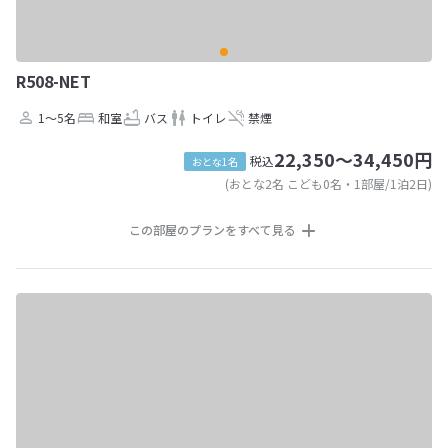
R508-NET
1～5名
和室
バス
トイレ
禁煙
22,350～34,450円
税込
おとな1名
(おとな2名 こども0名・1部屋/1泊2日)
この部屋のプランをすべて見る