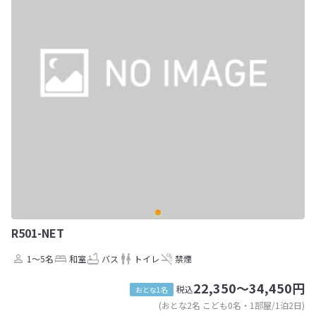
R501-NET
1～5名
和室
バス
トイレ
禁煙
22,350～34,450円
税込
おとな1名
(おとな2名 こども0名・1部屋/1泊2日)