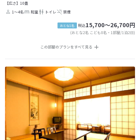
【広さ】10畳
1～4名
和室
トイレ
禁煙
15,700～26,700円
税込
おとな1名
(おとな2名 こども0名・1部屋/1泊2日)
この部屋のプランをすべて見る