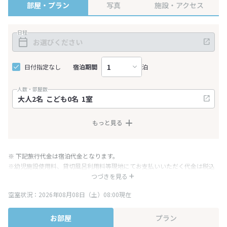
部屋・プラン
写真
施設・アクセス
日程
日付指定なし
宿泊期間
泊
人数・部屋数
もっと見る
※ 下記旅行代金は宿泊代金となります。
※幼児施設使用料、貸切風呂利用料等現地にてお支払いいただく代金は税込
み表記となりますが、消費税増税に伴い代金が一部変更となる場合がござい
つづきを見る
ます。
空室状況：2026年08月08日（土）08:00現在
※表示されている旅行代金・プラン内容は一定時間ごとに更新されます。最
終確認画面でご確認ください。
お部屋
プラン