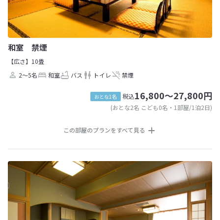
和室 禁煙
【広さ】10畳
2～5名
和室
バス
トイレ
禁煙
16,800～27,800円
税込
おとな1名
(おとな2名 こども0名・1部屋/1泊2日)
この部屋のプランをすべて見る