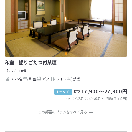
和室 掘りごたつ付禁煙
【広さ】10畳
2～5名
和室
バス
トイレ
禁煙
17,900～27,800円
税込
おとな1名
(おとな2名 こども0名・1部屋/1泊2日)
この部屋のプランをすべて見る