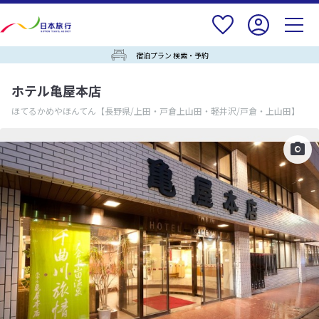
宿泊プラン 検索・予約
ホテル亀屋本店
ほてるかめやほんてん
【長野県/上田・戸倉上山田・軽井沢/戸倉・上山田】