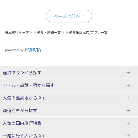
ページ上部へ
日本旅行トップ
ホテル・旅館一覧
ホテル亀屋本店/プラン一覧
宿泊プランから探す
北海道
ホテル・旅館・宿
から探す
東北
北海道ホテル・旅館
人気の温泉地
から探す
青森県
岩手県
北海道
都道府県から探す
宮城県
秋田県
青森県ホテル・旅館
岩手県ホテル・旅館
湯の川温泉(北海道)
定山渓温泉(北海道)
人気の国内旅行特集
山形県
福島県
宮城県ホテル・旅館
秋田県ホテル・旅館
十勝川温泉(北海道)
阿寒湖温泉(北海道)
北海道旅行・ツアー
東京ディズニーリゾート®への旅
ユニバーサル・スタジオ・ジャパ
一緒に行く人
から探す