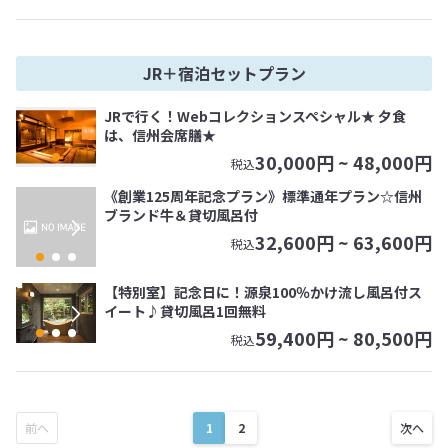
JR＋宿泊セットプラン
JRで行く！Webコレクションスペシャル★ 夕食
は、信州会席膳★
30,000
円 ~
48,000
円
税込
《創業125周年記念プラン》標準通年プラン☆信州
ブランド牛＆貸切風呂付
32,600
円 ~
63,600
円
税込
【特別室】記念日に！源泉100％かけ流し風呂付ス
イート♪貸切風呂1回無料
59,400
円 ~
80,500
円
税込
1
2