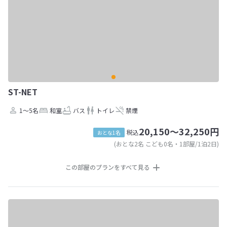
ST-NET
1～5名
和室
バス
トイレ
禁煙
20,150～32,250円
税込
おとな1名
(おとな2名 こども0名・1部屋/1泊2日)
この部屋のプランをすべて見る