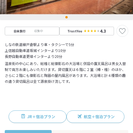
4.3
収集中
日本旅行
TrustYou
しなの鉄道線戸倉駅より車・タクシーで5分
上信越自動車道坂城インターより10分
長野自動車道更埴インターより20分
温泉街の中心にあり、総檜と総御影石の大浴場と併設の露天風呂は男女入替
制で両方お楽しみいただけます。貸切露天は６階に２室（樽・檜）のほか、
さらに２階にも御影石と陶器の屋内風呂があります。大浴場と計４種類の趣
の違う貸切風呂は全て源泉掛け流しです。
JR＋宿泊プラン
航空＋宿泊プラン