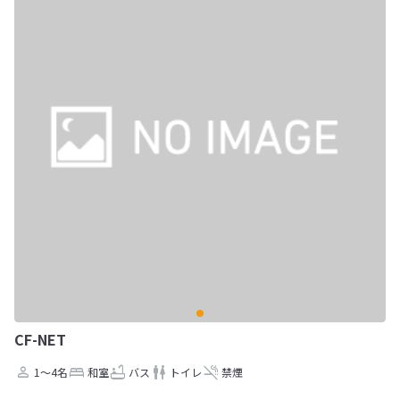
CF-NET
1～4名
和室
バス
トイレ
禁煙