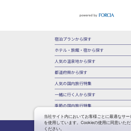
宿泊プランから探す
北海道
東北
青森県
岩手県
宮城
ホテル・旅館・宿
から探す
栃木県
群馬県
北陸
富山県
石川
北海道ホテル・旅館
青森県ホテ
人気の温泉地
から探す
三重県
近畿
滋賀県
京都府
大阪
山形県ホテル・旅館
福島県ホテル・旅
北海道
湯の川温泉(北海道)
定山渓温
都道府県から探す
岡山県
広島県
鳥取県
島根県
山
千葉県ホテル・旅館
茨城県ホテル・旅
川湯温泉(北海道)
層雲峡温泉(北海道)
北海道旅行・ツアー
東北
青
人気の国内旅行特集
石川県ホテル・旅館
福井県ホテル・旅
鳴子温泉(宮城)
秋保温泉(宮城)
飯坂
山形旅行・ツアー
福島旅行・ツアー
静岡県ホテル・旅館
岐阜県ホテル・旅
東京ディズニーリゾート®への旅
ユニ
一緒に行く人
から探す
鬼怒川温泉(栃木)
川治温泉(栃木)
湯
茨城旅行・ツアー
栃木旅行・ツアー
京都府ホテル・旅館
大阪府ホテル・旅
伊豆箱根
箱根湯本温泉(神奈川)
強羅
一人旅 国内版
家族・子連れ旅行 国内
季節の国内旅行特集
甲信越
山梨旅行・ツアー
新潟旅行・
徳島県ホテル・旅館
高知県ホテル・旅
堂ヶ島温泉(静岡)
甲信越
河口湖温泉(
愛知旅行・ツアー
三重旅行・ツアー
桜・お花見特集
ゴールデンウィーク（
当社サイト内においてお客様ごとに最適なサービ
広島県ホテル・旅館
鳥取県ホテル・旅
白骨温泉(長野)
湯田中渋温泉(長野)
を使用しています。Cookieの使用に同意い
奈良旅行・ツアー
和歌山旅行・ツアー
9月の国内旅行
10月の国内旅行
11
佐賀県ホテル・旅館
長崎県ホテル・旅
有馬温泉(兵庫)
城崎温泉(兵庫)
湯村
ください。
会社情報
プライバシーポリシー
旅行業登録