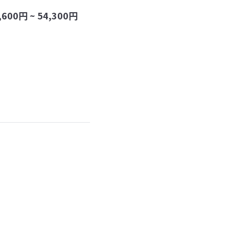
,600
円 ~
54,300
円