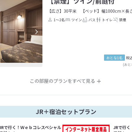
【禁煙】ツイン/前庭付
【広さ】30平米
【ベッド】幅1000cm×長さ
1～2名
ツイン
バス
トイレ
禁煙
おとな1名
税
(おと
この部屋のプランをすべて見る
JR＋宿泊セットプラン
JRで行く！Ｗｅｂコレスペシャル
JRで行