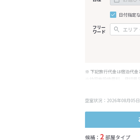
日付指定
フリー
ワード
※ 下記旅行代金は宿泊代金
※幼児施設使用料、貸切風
変更となる場合がございま
※表示されている旅行代金
空室状況：2026年08月05日
2
候補：
部屋タイプ