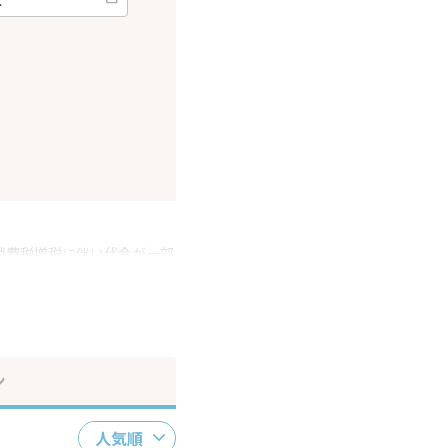
消費税増税に伴い代金が一部
ださい。
ン
人気順