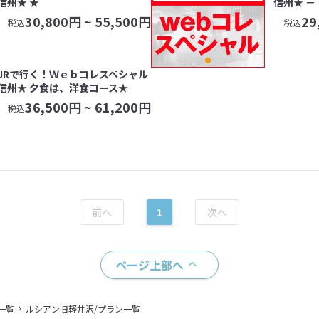
信州★ ★
信州★ －
30,800
円 ~
55,500
円
29
税込
税込
JRで行く！Ｗｅｂコレスペシャル
信州★ 夕食は、洋食コース★
36,500
円 ~
61,200
円
税込
1
ページ上部へ
一覧
ルシアン旧軽井沢/プラン一覧