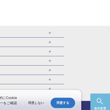
千葉県
茨城県
岐阜県
愛知県
・旅館
愛媛県
中国
ル・旅館
北海道)
鹿児島県
沖縄県
・旅館
やま温泉(山形)
ツアー
ル・旅館
福井)
関東
千葉旅行・ツアー
・旅館
四万温泉(群馬)
福井旅行・ツアー
館
熱川温泉(静岡)
 国内版
ツアー
・旅館
部温泉(山梨)
兵庫旅行・ツアー
国内旅行
Cookie
・旅館
関西
ー
をご確認
同意しない
同意する
愛媛旅行・ツアー
国内旅行
)
玉造温泉(島根)
システムメンテナンスの
お知らせ
サイトマップ
条件変更