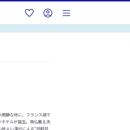
の閑静な地に、フランス語で
いホテルが誕生。南仏薫る洗
心地よい演出による“旧軽井