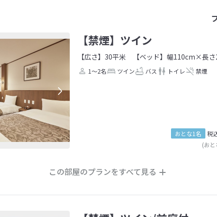
【禁煙】ツイン
【広さ】30平米
【ベッド】幅110cm×長さ2
1～2名
ツイン
バス
トイレ
禁煙
おとな1名
税
(おと
この部屋のプランをすべて見る