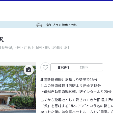
宿泊プラン 検索・予約
沢
【長野県/上田・戸倉上山田・軽井沢/軽井沢】
日本旅行
収集中
北陸新幹線軽井沢駅より徒歩で15分
しなの鉄道線軽井沢駅より徒歩で15分
上信越自動車道碓氷軽井沢インターより20分
古くから避暑地として愛されてきた旧軽井沢
「犬」を意味する“ルシアン”という名の新し
練された館には全室ペットルームをご用意。