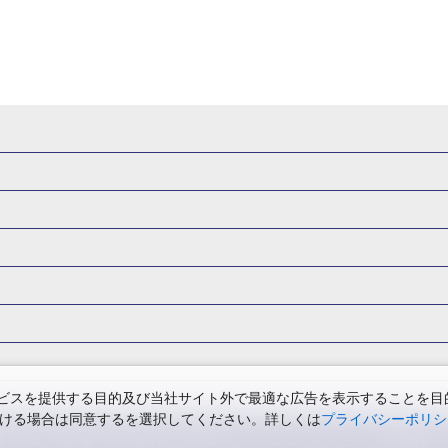
県
秋田県
山形県
福島県
関東
東京都
神奈川県
埼玉県
県
福井県
甲信越
山梨県
新潟県
長野県
東海
静岡県
ル・旅館
岩手県ホテル・旅館
宮城県ホテル・旅館
秋田県ホテル
府
兵庫県
奈良県
和歌山県
四国
徳島県
高知県
香川県
館
東京都ホテル・旅館
神奈川県ホテル・旅館
埼玉県ホテ
泉(北海道)
十勝川温泉(北海道)
阿寒湖温泉(北海道)
洞爺湖温泉(
口県
九州
福岡県
佐賀県
長崎県
熊本県
大分県
宮崎県
館
栃木県ホテル・旅館
群馬県ホテル・旅館
富山県ホテル
知床温泉(北海道)
東北
花巻温泉(岩手)
蔵王温泉(山形)
かみの
森旅行・ツアー
岩手旅行・ツアー
宮城旅行・ツアー
秋田旅行・
館
山梨県ホテル・旅館
新潟県ホテル・旅館
長野県ホテ
温泉(福島)
北陸
和倉温泉(石川)
宇奈月温泉(富山)
あわら温泉(
関東
東京旅行・ツアー
神奈川旅行・ツアー
埼玉旅行・ツアー
館
愛知県ホテル・旅館
三重県ホテル・旅館
滋賀県ホテル
バーサル・スタジオ・ジャパンへの旅
温泉旅行
日帰り旅行
西川温泉(栃木)
草津温泉(群馬)
万座温泉(群馬)
伊香保温泉(群馬)
群馬旅行・ツアー
北陸
富山旅行・ツアー
石川旅行・ツアー
館
兵庫県ホテル・旅館
奈良県ホテル・旅館
和歌山県ホテル・旅
温泉(神奈川)
湯河原温泉(神奈川)
熱海温泉(静岡)
伊東温泉(静岡)
版
カップル・夫婦旅行 国内版
女子旅 国内版
卒業旅行・学生旅行
ツアー
長野旅行・ツアー
東海
静岡旅行・ツアー
岐阜旅行・
館
香川県ホテル・旅館
愛媛県ホテル・旅館
岡山県ホテル
山梨)
富士山石和温泉(山梨)
西山温泉(山梨)
瀬波温泉(新潟)
下
関西
滋賀旅行・ツアー
京都旅行・ツアー
大阪旅行・ツアー
GW）の国内旅行
夏休み・お盆の国内旅行
7月の国内旅行
8月の
スを提供する目的及び当社サイト外で最適な広告を表示することを目的に
館
島根県ホテル・旅館
山口県ホテル・旅館
福岡県ホテル
昼神温泉(長野)
東海
浜名湖かんざんじ温泉(静岡)
下呂温泉(岐阜)
ただける場合は同意するを選択してください。詳しくは
プライバシーポリシ
四国
徳島旅行・ツアー
高知旅行・ツアー
香川旅行・ツアー
月の国内旅行
紅葉旅行
クリスマスの国内旅行
年末年始・お正月の
館
熊本県ホテル・旅館
大分県ホテル・旅館
宮崎県ホテル・旅館
温泉(兵庫)
白浜温泉(和歌山)
中国
三朝温泉(鳥取)
皆生温泉(鳥取
票・約款
規約集
旅行条件書
商標について
ニュースリリース
採用情報