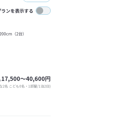
プランを表示する
00cm（2台）
17,500～40,600円
込
な2名 こども0名・1部屋/1泊2日)