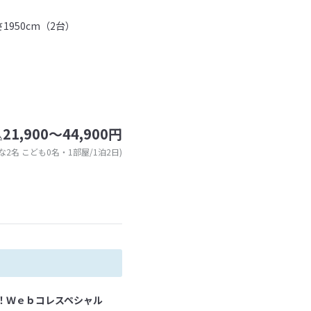
1950cm（2台）
21,900～44,900円
込
な2名 こども0名・1部屋/1泊2日)
く！Ｗｅｂコレスペシャル