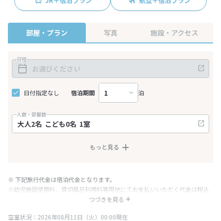
JR＋宿泊プラン
航空＋宿泊プラン
部屋・プラン
写真
施設・アクセス
日程
日付指定なし
宿泊期間
泊
人数・部屋数
もっと見る
※ 下記旅行代金は宿泊代金となります。
※幼児施設使用料、貸切風呂利用料等現地にてお支払いいただく代金は税込
み表記となりますが、消費税増税に伴い代金が一部変更となる場合がござい
つづきを見る
ます。
空室状況：2026年08月11日（火）00:00現在
※表示されている旅行代金・プラン内容は一定時間ごとに更新されます。最