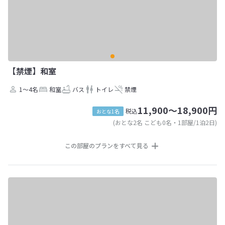
【禁煙】和室
1～4名
和室
バス
トイレ
禁煙
11,900～18,900円
税込
おとな1名
(おとな2名 こども0名・1部屋/1泊2日)
この部屋のプランをすべて見る