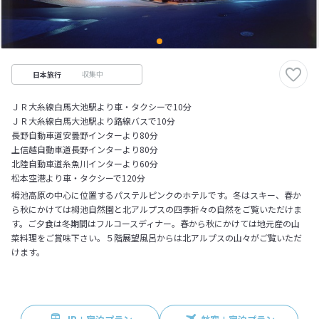
収集中
日本旅行
ＪＲ大糸線白馬大池駅より車・タクシーで10分
ＪＲ大糸線白馬大池駅より路線バスで10分
長野自動車道安曇野インターより80分
上信越自動車道長野インターより80分
北陸自動車道糸魚川インターより60分
松本空港より車・タクシーで120分
栂池高原の中心に位置するパステルピンクのホテルです。冬はスキー、春か
ら秋にかけては栂池自然園と北アルプスの四季折々の自然をご覧いただけま
す。ご夕食は冬期間はフルコースディナー。春から秋にかけては地元産の山
菜料理をご賞味下さい。５階展望風呂からは北アルプスの山々がご覧いただ
けます。