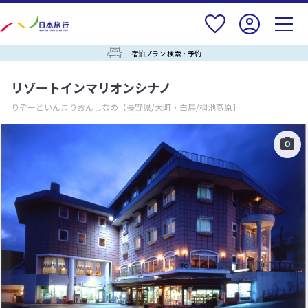
宿泊プラン 検索・予約
リゾートインマリオンシナノ
りぞーといんまりおんしなの
【長野県/大町・白馬/栂池高原】