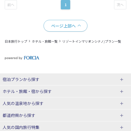
1
ページ上部へ
日本旅行トップ
ホテル・旅館一覧
リゾートインマリオンシナノ/プラン一覧
宿泊プランから探す
北海道
ホテル・旅館・宿
から探す
東北
北海道ホテル・旅館
人気の温泉地
から探す
青森県
岩手県
北海道
都道府県から探す
宮城県
秋田県
青森県ホテル・旅館
岩手県ホテル・旅館
湯の川温泉(北海道)
定山渓温泉(北海道)
人気の国内旅行特集