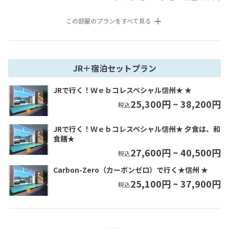
この部屋のプランをすべて見る
JR＋宿泊セットプラン
JRで行く！Ｗｅｂコレスペシャル信州★ ★
25,300
円 ~
38,200
円
税込
JRで行く！Ｗｅｂコレスペシャル信州★ 夕食は、和
食膳★
27,600
円 ~
40,500
円
税込
Carbon-Zero（カーボンゼロ）で行く★信州 ★
25,100
円 ~
37,900
円
税込