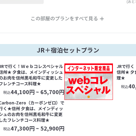
(おと
この部屋のプランをすべて見る
JR＋宿泊セットプラン
JRで行く！Ｗｅｂコレスペシャル
JRで行
信州★ 夕食は、メインディッシュ
信州★ 
のお肉を信州黒毛和牛に変更した
理★
フレンチコース料理★
40
税込
44,100
円 ~
65,700
円
税込
Carbon-Zero（カーボンゼロ）で
行く★信州 夕食は、メインディッ
シュのお肉を信州黒毛和牛に変更
したフレンチコース料理★
47,300
円 ~
52,900
円
税込