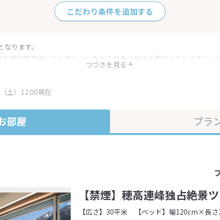
こだわり条件を追加する
となります。
呂利用料等現地にてお支払いいただく代金は税込み表記となりますが、
つづきを見る
す。
・プラン内容は一定時間ごとに更新されます。最終確認画面でご確認く
（土）12:00現在
お部屋
プラ
【禁煙】穂高連峰独占絶景ツ
【広さ】30平米
【ベッド】幅120cm×長さ2