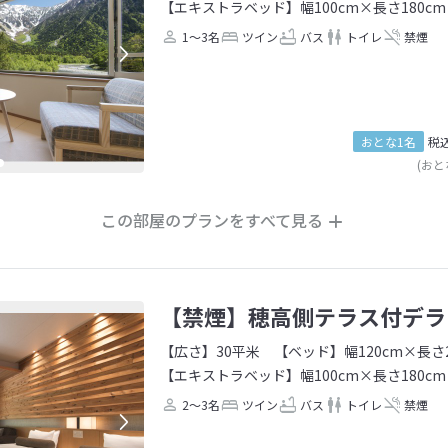
【エキストラベッド】幅100cm×長さ180cm
1～3名
ツイン
バス
トイレ
禁煙
おとな1名
税
(おと
この部屋のプランをすべて見る
【禁煙】穂高側テラス付デラ
【広さ】30平米
【ベッド】幅120cm×長さ2
【エキストラベッド】幅100cm×長さ180cm
2～3名
ツイン
バス
トイレ
禁煙