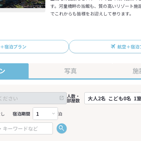
す。河童橋畔の当館も、質の高いリゾート施
でこれからも皆様をお迎えして参ります。
R＋宿泊プラン
航空＋宿泊
ン
写真
施
人数・
部屋数
なし
宿泊期間
泊