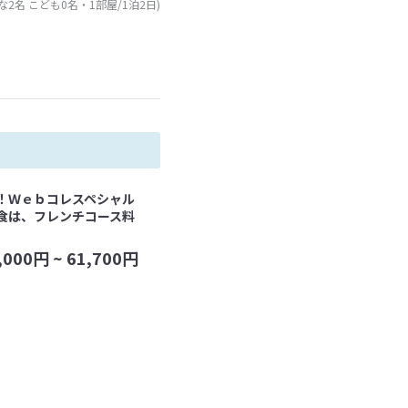
な2名 こども0名・1部屋/1泊2日)
く！Ｗｅｂコレスペシャル
夕食は、フレンチコース料
,000
円 ~
61,700
円