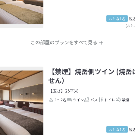
おとな1名
税
(おと
この部屋のプランをすべて見る
【禁煙】焼岳側ツイン (焼
せん）
【広さ】25平米
1～2名
ツイン
バス
トイレ
禁煙
おとな1名
税