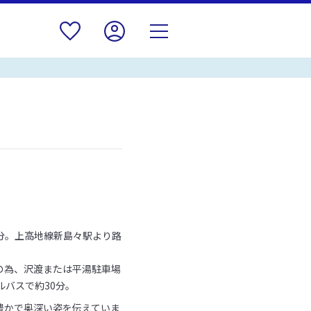
0分。上高地線新島々駅より路
制の為、沢渡または平湯駐車場
ルバスで約30分。
豊かで奥深い姿を伝えていま