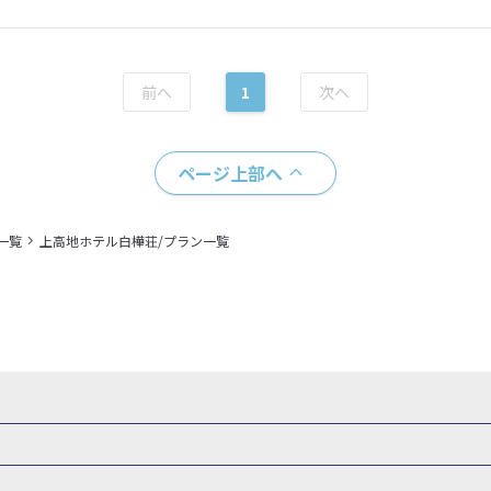
1
ページ上部へ
一覧
上高地ホテル白樺荘/プラン一覧
県
秋田県
山形県
福島県
関東
東京都
神奈川県
埼玉県
県
福井県
甲信越
山梨県
新潟県
長野県
東海
静岡県
ル・旅館
岩手県ホテル・旅館
宮城県ホテル・旅館
秋田県ホテル