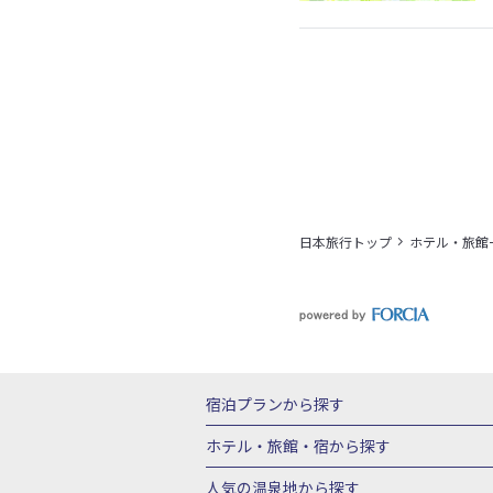
日本旅行トップ
ホテル・旅館
宿泊プランから探す
北海道
東北
青森県
岩手県
宮城
ホテル・旅館・宿
から探す
栃木県
群馬県
北陸
富山県
石川
北海道ホテル・旅館
青森県ホテ
人気の温泉地
から探す