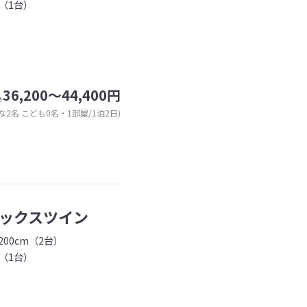
（1台）
36,200～44,400円
込
な2名 こども0名・1部屋/1泊2日)
ックスツイン
00cm（2台）
（1台）