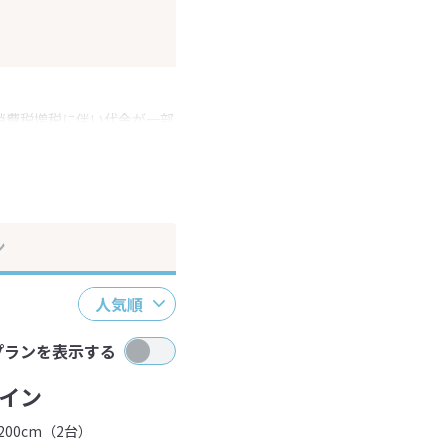
消費税増税に伴い代金が一部
ださい。
ン
人気順
プランを表示する
イン
00cm（2台）