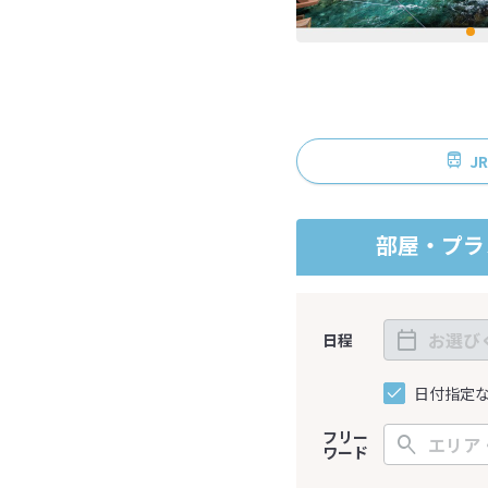
J
部屋・プラ
日程
日付指定
フリー
ワード